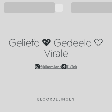
Geliefd 💖 Gedeeld 🤍
Virale
@kikomilano
TikTok
BEOORDELINGEN