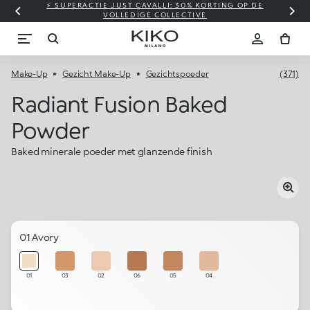
⚡ SUPERACTIE JUST CAVALLI: 30% KORTING OP DE
VOLLEDIGE COLLECTIVE
Make-Up
Gezicht Make-Up
Gezichtspoeder
(371)
Radiant Fusion Baked
Powder
Baked minerale poeder met glanzende finish
01 Avory
01
03
02
06
05
04