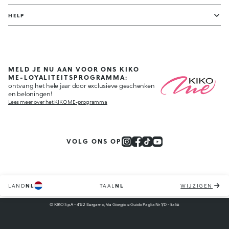
HELP
MELD JE NU AAN VOOR ONS KIKO
ME-LOYALITEITSPROGRAMMA:
ontvang het hele jaar door exclusieve geschenken
en beloningen!
Lees meer over het KIKO ME-programma
VOLG ONS OP
LAND
NL
TAAL
NL
WIJZIGEN
© KIKO S.p.A. - 4122 Bergamo, Via Giorgio e Guido Paglia Nr. 1/D - Italië