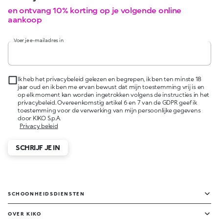
en ontvang 10% korting op je volgende online
aankoop
Voer je e-mailadres in
Ik heb het privacybeleid gelezen en begrepen, ik ben ten minste 18
jaar oud en ik ben me ervan bewust dat mijn toestemming vrij is en
op elk moment kan worden ingetrokken volgens de instructies in het
privacybeleid. Overeenkomstig artikel 6 en 7 van de GDPR geef ik
toestemming voor de verwerking van mijn persoonlijke gegevens
door KIKO S.p.A.
Privacy beleid
SCHRIJF JE IN
SCHOONHEIDSDIENSTEN
OVER KIKO