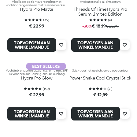
Vloeibare gezichtsverzorging met
Hydraterend gezichtsserum
vochtinbrengende en matterende werking.
Hydra Pro Matte
48 uur lang hydratatie.
Threads Of Time Hydra Pro
Serum Limited Edition
(
35
)
(
4
)
€ 22,99
€ 18,19
-30%
€ 25,99
TOEVOEGEN AAN
TOEVOEGEN AAN
WINKELMANDJE
WINKELMANDJE
BEST SELLERS
Vochtinbrengende gezichtscrème met SPF
Stick voor het gezicht en de oogcontour
10 voor een sublieme glans. 48 uur lang
hydratatie en bescherming.
Hydra Pro Glow
Power Shake Cool Crystal Stick
(
160
)
(
31
)
€ 22,99
€ 12,99
TOEVOEGEN AAN
TOEVOEGEN AAN
WINKELMANDJE
WINKELMANDJE