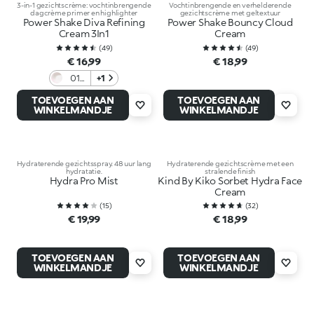
3-in-1 gezichtscrème: vochtinbrengende
Vochtinbrengende en verhelderende
dagcrème primer en highlighter
gezichtscrème met geltextuur
Power Shake Diva Refining
Power Shake Bouncy Cloud
Cream 3In1
Cream
(
49
)
(
49
)
€ 16,99
€ 18,99
01
+1
Pink
TOEVOEGEN AAN
TOEVOEGEN AAN
Aura
WINKELMANDJE
WINKELMANDJE
Hydraterende gezichtsspray. 48 uur lang
Hydraterende gezichtscrème met een
hydratatie.
stralende finish
Hydra Pro Mist
Kind By Kiko Sorbet Hydra Face
Cream
(
15
)
(
32
)
€ 19,99
€ 18,99
TOEVOEGEN AAN
TOEVOEGEN AAN
WINKELMANDJE
WINKELMANDJE