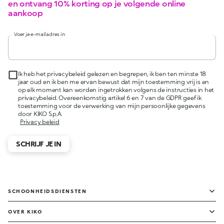
en ontvang 10% korting op je volgende online
aankoop
Voer je e-mailadres in
Ik heb het privacybeleid gelezen en begrepen, ik ben ten minste 18
jaar oud en ik ben me ervan bewust dat mijn toestemming vrij is en
op elk moment kan worden ingetrokken volgens de instructies in het
privacybeleid. Overeenkomstig artikel 6 en 7 van de GDPR geef ik
toestemming voor de verwerking van mijn persoonlijke gegevens
door KIKO S.p.A.
Privacy beleid
SCHRIJF JE IN
SCHOONHEIDSDIENSTEN
OVER KIKO