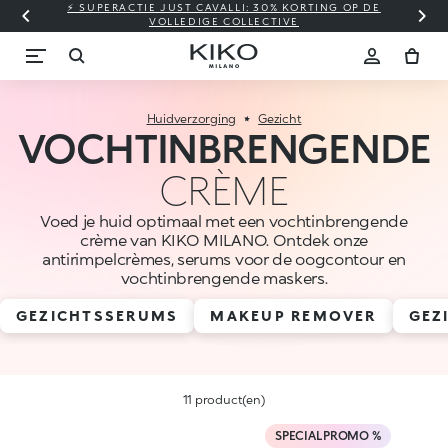
⚡ SUPERACTIE JUST CAVALLI: 30% KORTING OP DE
VOLLEDIGE COLLECTIVE
Huidverzorging
Gezicht
VOCHTINBRENGENDE
CRÈME
Voed je huid optimaal met een vochtinbrengende
crème van KIKO MILANO. Ontdek onze
antirimpelcrèmes, serums voor de oogcontour en
vochtinbrengende maskers.
GEZICHTSSERUMS
MAKEUP REMOVER
GEZ
11 product(en)
SPECIAL PROMO %