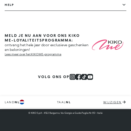
HELP
MELD JE NU AAN VOOR ONS KIKO
ME-LOYALITEITSPROGRAMMA:
ontvang het hele jaar door exclusieve geschenken
en beloningen!
Lees meer over het KIKO ME-programma
VOLG ONS OP
LAND
NL
TAAL
NL
WIJZIGEN
© KIKO S.p.A. - 4122 Bergamo, Via Giorgio e Guido Paglia Nr. 1/D - Italië