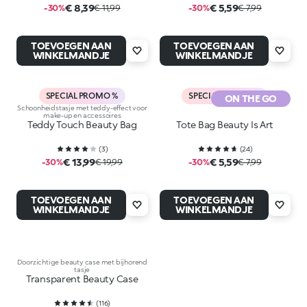
€ 8,39
€ 5,59
-30%
€ 11,99
-30%
€ 7,99
TOEVOEGEN AAN
TOEVOEGEN AAN
WINKELMANDJE
WINKELMANDJE
SPECIAL PROMO %
SPECIAL PROMO %
ON THE GO
Schoonheidstasje met teddy-effect voor
make-up en accessoires
Teddy Touch Beauty Bag
Tote Bag Beauty Is Art
(
3
)
(
24
)
€ 13,99
€ 5,59
-30%
€ 19,99
-30%
€ 7,99
TOEVOEGEN AAN
TOEVOEGEN AAN
WINKELMANDJE
WINKELMANDJE
Doorzichtige beauty case met bijhorend
tasje
Transparent Beauty Case
(
116
)