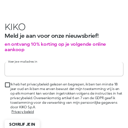
KIKO
Meld je aan voor onze nieuwsbrief!
en ontvang 10% korting op je volgende online
aankoop
Voer je e-mailadres in
Ik heb het privacybeleid gelezen en begrepen, ik ben ten minste 18
jaar oud en ik ben me ervan bewust dat mijn toestemming vrij is en
op elk moment kan worden ingetrokken volgens de instructies in het
privacybeleid. Overeenkomstig artikel 6 en 7 van de GDPR geef ik
toestemming voor de verwerking van mijn persoonlijke gegevens
door KIKO S.p.A.
Privacy beleid
SCHRIJF JE IN