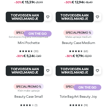
€ 15,39
€ 12,94
-30%
€ 21,99
-30%
€ 18,49
TOEVOEGEN AAN
TOEVOEGEN AAN
WINKELMANDJE
WINKELMANDJE
SPECIAL PROMO %
SPECIAL PROMO %
ON THE GO
Een doorzichtig etui in miniformaat
Make-uptasje medium
Mini Pochette
Beauty Case Medium
(
33
)
(
63
)
€ 5,24
€ 9,79
-30%
€ 7,49
-30%
€ 13,99
TOEVOEGEN AAN
TOEVOEGEN AAN
WINKELMANDJE
WINKELMANDJE
SPECIAL PROMO %
SPECIAL PROMO %
ON THE GO
Klein make-uptasje
Beauty Case Small
Tote Bag Art Beauty Joy
(
1
)
(
19
)