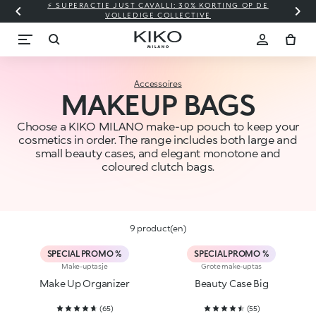
⚡ SUPERACTIE JUST CAVALLI: 30% KORTING OP DE
VOLLEDIGE COLLECTIVE
Accessoires
MAKEUP BAGS
Choose a KIKO MILANO make-up pouch to keep your
cosmetics in order. The range includes both large and
small beauty cases, and elegant monotone and
coloured clutch bags.
9 product(en)
SPECIAL PROMO %
SPECIAL PROMO %
Make-uptasje
Grote make-uptas
Make Up Organizer
Beauty Case Big
(
65
)
(
55
)