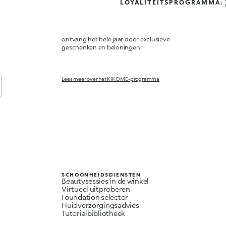
LOYALITEITSPROGRAMMA:
ontvang het hele jaar door exclusieve
geschenken en beloningen!
Lees meer over het KIKO ME-programma
SCHOONHEIDSDIENSTEN
Beautysessies in de winkel
Virtueel uitproberen
Foundation selector
Huidverzorgingsadvies
Tutorialbibliotheek