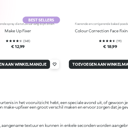
BEST SELLERS
de spray die tot 24 uur lang blijft zitten
Fixerende en corrigerende baked poeder
Make Up Fixer
Colour Correction Face Fixi
(
343
)
(
111
)
€ 12,99
€ 18,99
EN AAN WINKELMANDJE
TOEVOEGEN AAN WINKELM
urtenis in het vooruitzicht hebt, een speciale avond uit, of gewoon 
een make-upfixer een groot verschil maken en ervoor zorgen dat je gewe
te, aangename textuur en kunnen in enkele seconden worden aangeb