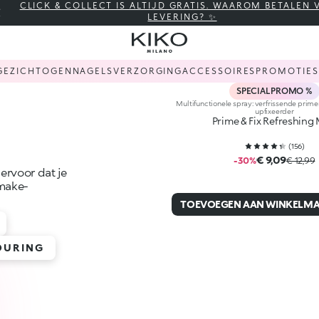
CLICK & COLLECT IS ALTIJD GRATIS. WAAROM BETALEN
LEVERING? ✨
GEZICHT
OGEN
NAGELS
VERZORGING
ACCESSOIRES
PROMOTIES
SPECIAL PROMO %
Multifunctionele spray: verfrissende prime
upfixeerder
Prime & Fix Refreshing 
(
156
)
€ 9,09
-30%
€ 12,99
ervoor dat je
 make-
TOEVOEGEN AAN WINKELM
OURING