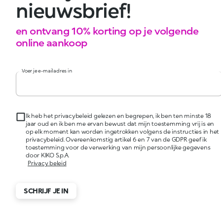
nieuwsbrief!
en ontvang 10% korting op je volgende
online aankoop
Voer je e-mailadres in
Ik heb het privacybeleid gelezen en begrepen, ik ben ten minste 18
jaar oud en ik ben me ervan bewust dat mijn toestemming vrij is en
op elk moment kan worden ingetrokken volgens de instructies in het
privacybeleid. Overeenkomstig artikel 6 en 7 van de GDPR geef ik
toestemming voor de verwerking van mijn persoonlijke gegevens
door KIKO S.p.A.
Privacy beleid
SCHRIJF JE IN