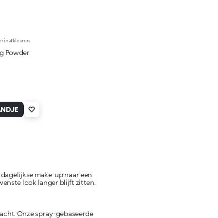
 in 4 kleuren
ng Powder
ANDJE
je dagelijkse make-up naar een
nste look langer blijft zitten.
racht. Onze spray-gebaseerde