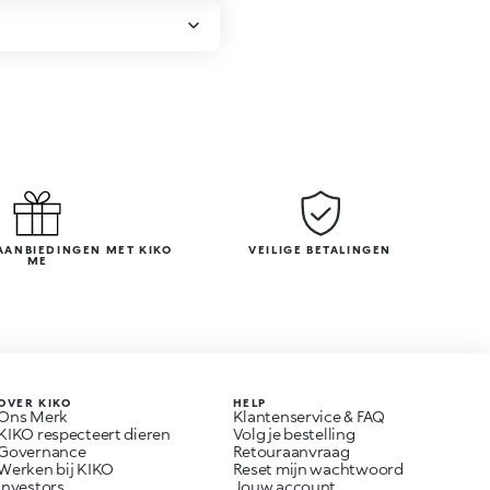
AANBIEDINGEN MET KIKO
VEILIGE BETALINGEN
ME
OVER KIKO
HELP
Ons Merk
Klantenservice & FAQ
KIKO respecteert dieren
Volg je bestelling
Governance
Retouraanvraag
Werken bij KIKO
Reset mijn wachtwoord
Investors
Jouw account