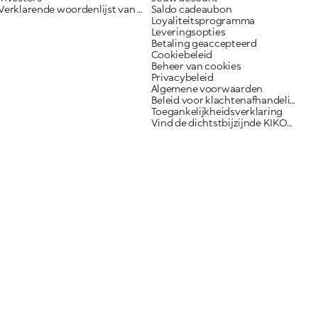
Verklarende woordenlijst van ingrediënten
Saldo cadeaubon
Loyaliteitsprogramma
Leveringsopties
Betaling geaccepteerd
Cookiebeleid
Beheer van cookies
Privacybeleid
Algemene voorwaarden
Beleid voor klachtenafhandeling
Toegankelijkheidsverklaring
Vind de dichtstbijzijnde KIKO-winkel