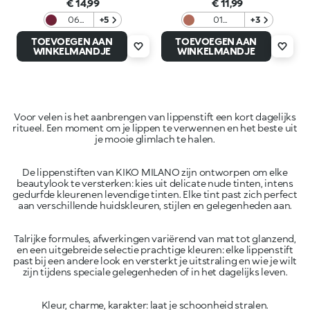
€ 14,99
€ 11,99
06
+5
01
+3
Berry
Woodland
TOEVOEGEN AAN
TOEVOEGEN AAN
Crush
WINKELMANDJE
WINKELMANDJE
Voor velen is het aanbrengen van lippenstift een kort dagelijks
ritueel. Een moment om je lippen te verwennen en het beste uit
De lippenstiften van KIKO MILANO zijn ontworpen om elke
beautylook te versterken: kies uit delicate nude tinten, intens
gedurfde kleurenen levendige tinten. Elke tint past zich perfect
Talrijke formules, afwerkingen variërend van mat tot glanzend,
en een uitgebreide selectie prachtige kleuren: elke lippenstift
past bij een andere look en versterkt je uitstraling en wie je wilt
Kleur, charme, karakter: laat je schoonheid stralen.