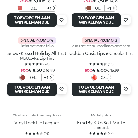
€ 5,00
€ 7,50
-50%
€ 9,99
-50%
€ 14,99
03
+1
01
+1
Daydream
Nude
TOEVOEGEN AAN
TOEVOEGEN AAN
Frosting
Kiss
WINKELMANDJE
WINKELMANDJE
SPECIAL PROMO %
SPECIAL PROMO %
Liptint met matte finish.
2-In-1 getinte gel voor lippen en wangen
Snow-Kissed Holiday All That
Golden Oasis Lips & Cheeks Tint
Matte-Rs Lip Tint
(
78
)
(
43
)
€ 8,50
€ 8,00
-50%
€ 16,99
-50%
€ 15,99
04
+4
03
Cherry
Love
TOEVOEGEN AAN
TOEVOEGEN AAN
Cheer
In
WINKELMANDJE
WINKELMANDJE
Coral
Vloeibare lipstick met vinyl finish
Matte lIpstick
Vinyl Lock Lip Lacquer
Kind By Kiko Soft Matte
Lipstick
(
16
)
(
44
)