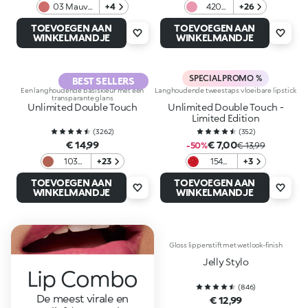
03 Mauve
+4
420
+26
Statement
Light
TOEVOEGEN AAN
TOEVOEGEN AAN
Rosy
WINKELMANDJE
WINKELMANDJE
Mauve
SPECIAL PROMO %
BEST SELLERS
Een langhoudende basiskleur met een
Langhoudende tweestaps vloeibare lipstick
transparante glans
Unlimited Double Touch
Unlimited Double Touch -
Limited Edition
(
3262
)
(
352
)
€ 14,99
€ 7,00
-50%
€ 13,99
103
+23
154
+3
Natural
Alluring
TOEVOEGEN AAN
TOEVOEGEN AAN
Rose
Game
WINKELMANDJE
WINKELMANDJE
Gloss lippenstift met wetlook-finish
Jelly Stylo
Lip Combo
(
846
)
De meest virale en
€ 12,99