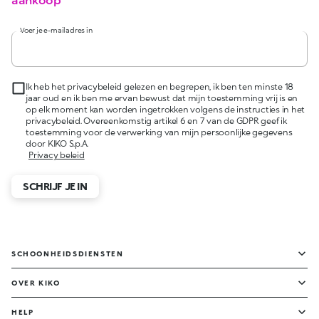
Voer je e-mailadres in
Ik heb het privacybeleid gelezen en begrepen, ik ben ten minste 18
jaar oud en ik ben me ervan bewust dat mijn toestemming vrij is en
op elk moment kan worden ingetrokken volgens de instructies in het
privacybeleid. Overeenkomstig artikel 6 en 7 van de GDPR geef ik
toestemming voor de verwerking van mijn persoonlijke gegevens
door KIKO S.p.A.
Privacy beleid
SCHRIJF JE IN
SCHOONHEIDSDIENSTEN
OVER KIKO
HELP