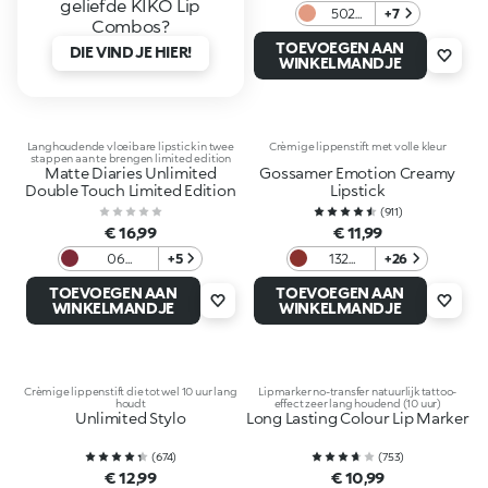
geliefde KIKO Lip
502
+7
Combos?
Natural
TOEVOEGEN AAN
DIE VIND JE HIER!
Rose
WINKELMANDJE
Langhoudende vloeibare lipstick in twee
Crèmige lippenstift met volle kleur
stappen aan te brengen limited edition
Matte Diaries Unlimited
Gossamer Emotion Creamy
Double Touch Limited Edition
Lipstick
(
911
)
€ 16,99
€ 11,99
06
+5
132
+26
Moonlight
Crimson
TOEVOEGEN AAN
TOEVOEGEN AAN
Ruby
WINKELMANDJE
WINKELMANDJE
Crèmige lippenstift die tot wel 10 uur lang
Lipmarker no-transfer natuurlijk tattoo-
houdt
effect zeer lang houdend (10 uur)
Unlimited Stylo
Long Lasting Colour Lip Marker
(
674
)
(
753
)
€ 12,99
€ 10,99