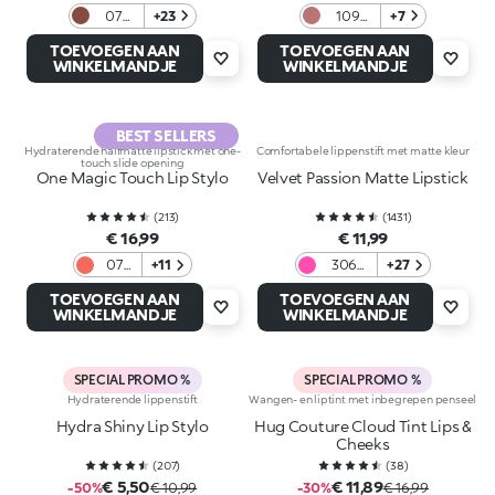
07
+23
109
+7
Taupe
Natural
TOEVOEGEN AAN
TOEVOEGEN AAN
Brown
Rose
WINKELMANDJE
WINKELMANDJE
BEST SELLERS
Hydraterende halfmatte lipstick met one-
Comfortabele lippenstift met matte kleur
touch slide opening
One Magic Touch Lip Stylo
Velvet Passion Matte Lipstick
(
213
)
(
1431
)
€ 16,99
€ 11,99
07
+11
306
+27
Coral
Fuchsia
TOEVOEGEN AAN
TOEVOEGEN AAN
cue
WINKELMANDJE
WINKELMANDJE
SPECIAL PROMO %
SPECIAL PROMO %
Hydraterende lippenstift
Wangen- en liptint met inbegrepen penseel
Hydra Shiny Lip Stylo
Hug Couture Cloud Tint Lips &
Cheeks
(
207
)
(
38
)
€ 5,50
€ 11,89
-50%
€ 10,99
-30%
€ 16,99