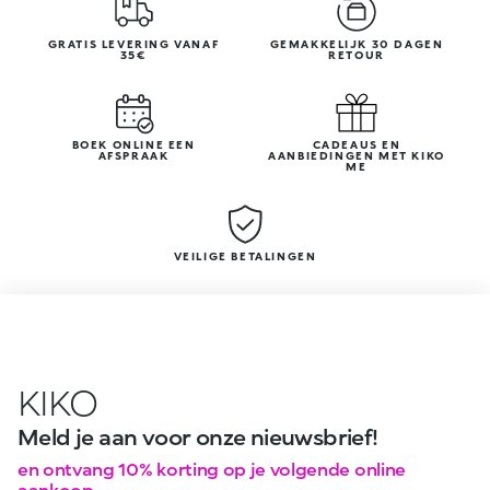
GRATIS LEVERING VANAF
GEMAKKELIJK 30 DAGEN
35€
RETOUR
BOEK ONLINE EEN
CADEAUS EN
AFSPRAAK
AANBIEDINGEN MET KIKO
ME
VEILIGE BETALINGEN
KIKO
Meld je aan voor onze nieuwsbrief!
en ontvang 10% korting op je volgende online
aankoop