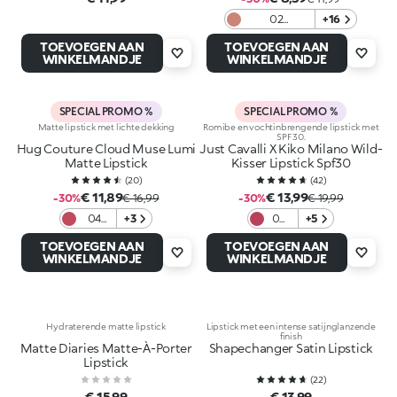
02
+16
Cappuccino
TOEVOEGEN AAN
TOEVOEGEN AAN
WINKELMANDJE
WINKELMANDJE
SPECIAL PROMO %
SPECIAL PROMO %
Matte lipstick met lichte dekking
Romibe en vochtinbrengende lipstick met
SPF 30.
Hug Couture Cloud Muse Lumi
Just Cavalli X Kiko Milano Wild-
Matte Lipstick
Kisser Lipstick Spf30
(
20
)
(
42
)
€ 11,89
€ 13,99
-30%
€ 16,99
-30%
€ 19,99
04
+3
06
+5
Red
Stay
TOEVOEGEN AAN
TOEVOEGEN AAN
Ritual
Wild
WINKELMANDJE
WINKELMANDJE
Hydraterende matte lipstick
Lipstick met een intense satijnglanzende
finish
Matte Diaries Matte-À-Porter
Shapechanger Satin Lipstick
Lipstick
(
22
)
€ 15,99
€ 13,99