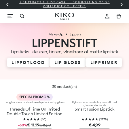
⚡ SUPERACTIE JUST CAVALLI: 30% KORTING OP DE
VOLLEDIGE COLLECTIVE
Make-Up
Lippen
LIPPENSTIFT
Lipsticks: kleuren, tinten, vloeibare of matte lipstick
LIPPOTLOOD
LIP GLOSS
LIPPRIMER
33 product(en)
SPECIAL PROMO %
Langhoudende vloeibare lipstick en lipgloss
Rijke en voedende lippenstift met
glanzende finish
Threads Of Time Unlimited
Smart Fusion Lipstick
Double Touch Limited Edition
(
40
)
(
2278
)
€ 11,19
€ 4,99
-30%
€ 15,99