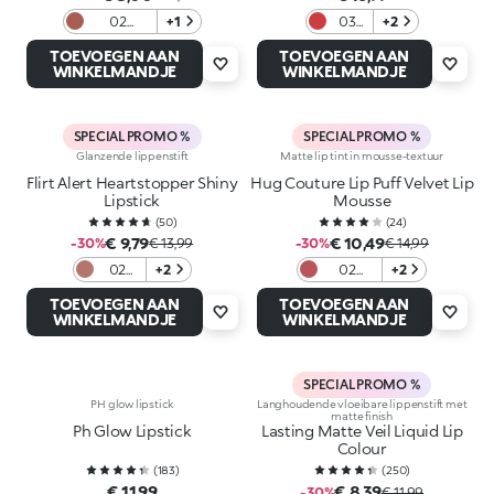
02
+1
03
+2
Charmed
Red
TOEVOEGEN AAN
TOEVOEGEN AAN
Rose
Heels
WINKELMANDJE
WINKELMANDJE
SPECIAL PROMO %
SPECIAL PROMO %
Glanzende lippenstift
Matte lip tint in mousse-textuur
Flirt Alert Heartstopper Shiny
Hug Couture Lip Puff Velvet Lip
Lipstick
Mousse
(
50
)
(
24
)
€ 9,79
€ 10,49
-30%
€ 13,99
-30%
€ 14,99
02
+2
02
+2
Nut
Moussy
TOEVOEGEN AAN
TOEVOEGEN AAN
About
Jam
WINKELMANDJE
WINKELMANDJE
U
SPECIAL PROMO %
PH glow lipstick
Langhoudende vloeibare lippenstift met
matte finish
Ph Glow Lipstick
Lasting Matte Veil Liquid Lip
Colour
(
183
)
(
250
)
€ 11,99
€ 8,39
-30%
€ 11,99