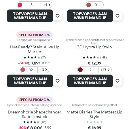
13
+1
01
Magenta
Fluffy
TOEVOEGEN AAN
TOEVOEGEN AAN
Flush
WINKELMANDJE
WINKELMANDJE
SPECIAL PROMO %
Langhoudende lipmarker
Hydraterende lippenstift met een stralende
finish
Hue Ready? Stain' Alive Lip
3D Hydra Lip Stylo
Marker
(
17
)
(
145
)
€ 7,69
€ 12,99
-30%
€ 10,99
02
+3
17
+17
Brick
Wicked
TOEVOEGEN AAN
TOEVOEGEN AAN
The
WINKELMANDJE
WINKELMANDJE
Rules
SPECIAL PROMO %
Lipstick met een intense satijnglanzende
Ultramatte lipstick met krijteffect
finish
Dreamphoria Shapechanger
Matte Diaries The Mattest Lip
Satin Lipstick
Stylo
(
70
)
€ 8,00
€ 16,99
-50%
€ 15,99