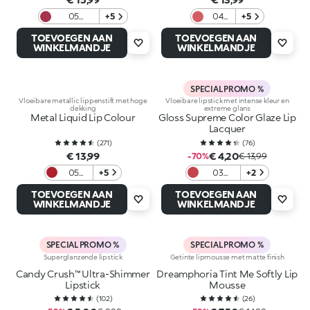
05
+5
04
+5
Uptown
Peach
TOEVOEGEN AAN
TOEVOEGEN AAN
Burgundy
Me
WINKELMANDJE
WINKELMANDJE
SPECIAL PROMO %
Vloeibare metallic lippenstift met hoge
Vloeibare lipstick met intense kleur en
dekking
extreme glans
Metal Liquid Lip Colour
Gloss Supreme Color Glaze Lip
Lacquer
(
271
)
(
76
)
€ 13,99
€ 4,20
-70%
€ 13,99
05
+5
03
+2
Classic
Dazzling
TOEVOEGEN AAN
TOEVOEGEN AAN
Red
Coral
WINKELMANDJE
WINKELMANDJE
SPECIAL PROMO %
SPECIAL PROMO %
Superglanzende lipstick
Getinte lipmousse met matte finish
Candy Crush™ Ultra-Shimmer
Dreamphoria Tint Me Softly Lip
Lipstick
Mousse
(
102
)
(
26
)