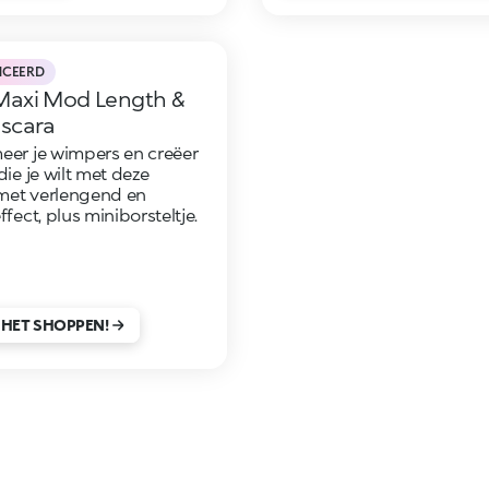
NCEERD
Maxi Mod Length &
scara
eer je wimpers en creëer
die je wilt met deze
met verlengend en
ffect, plus miniborsteltje.
 HET SHOPPEN!