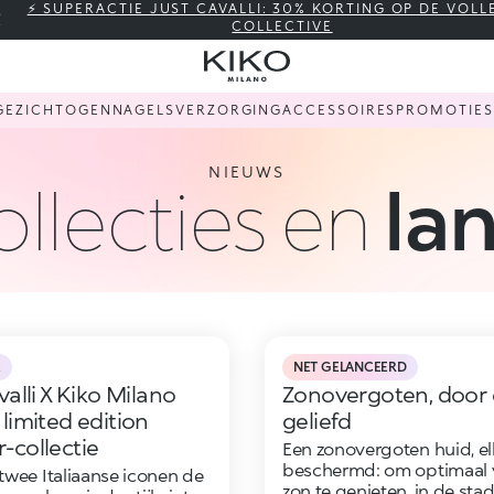
⚡ SUPERACTIE JUST CAVALLI: 30% KORTING OP DE VOLL
COLLECTIVE
GEZICHT
OGEN
NAGELS
VERZORGING
ACCESSOIRES
PROMOTIES
NIEUWS
llecties en
la
E
NET GELANCEERD
alli X Kiko Milano
Zonovergoten, door 
limited edition
geliefd
collectie
Een zonovergoten huid, e
beschermd: om optimaal 
wee Italiaanse iconen de
zon te genieten, in de sta