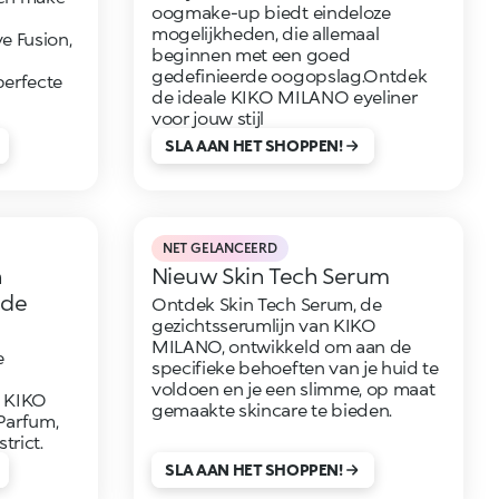
oogmake-up biedt eindeloze
mogelijkheden, die allemaal
ve Fusion,
beginnen met een goed
gedefinieerde oogopslag.Ontdek
perfecte
de ideale KIKO MILANO eyeliner
voor jouw stijl
SLA AAN HET SHOPPEN!
NET GELANCEERD
n
Nieuw Skin Tech Serum
 de
Ontdek Skin Tech Serum, de
gezichtsserumlijn van KIKO
MILANO, ontwikkeld om aan de
e
specifieke behoeften van je huid te
voldoen en je een slimme, op maat
n KIKO
gemaakte skincare te bieden.
Parfum,
trict.
SLA AAN HET SHOPPEN!