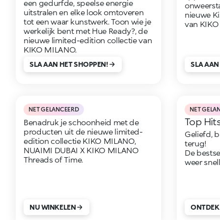
een gedurfde, speelse energie
onweerst
uitstralen en elke look omtoveren
nieuwe K
tot een waar kunstwerk. Toon wie je
van KIK
werkelijk bent met Hue Ready?, de
nieuwe limited-edition collectie van
KIKO MILANO.
SLA AAN HET SHOPPEN!
SLA AAN
NET GELANCEERD
NET GELA
Top Hit
Benadruk je schoonheid met de
producten uit de nieuwe limited-
Geliefd, 
edition collectie KIKO MILANO,
terug!
NUAIMI DUBAI X KIKO MILANO
De bestsel
Threads of Time.
weer snel
NU WINKELEN
ONTDEK