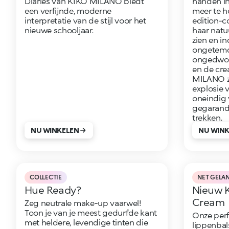
Diaries van KIKO MILANO biedt
handen ine
een verfijnde, moderne
meer te h
interpretatie van de stijl voor het
edition-co
nieuwe schooljaar.
haar natuu
zien en i
ongetemd
ongedwong
en de cre
MILANO z
explosie 
oneindig 
gegarand
trekken.
NU WINKELEN
NU WIN
COLLECTIE
NET GELA
Hue Ready?
Nieuw K
Cream
Zeg neutrale make-up vaarwel!
Toon je van je meest gedurfde kant
Onze per
met heldere, levendige tinten die
lippenbal