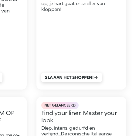
op, je hart gaat er sneller van
de
kloppen!
 van
SLA AAN HET SHOPPEN!
NET GELANCEERD
M OP
Find your liner. Master your
E
look.
Diep, intens, gedurfd en
verfijnd...De iconische Italiaanse
en make-