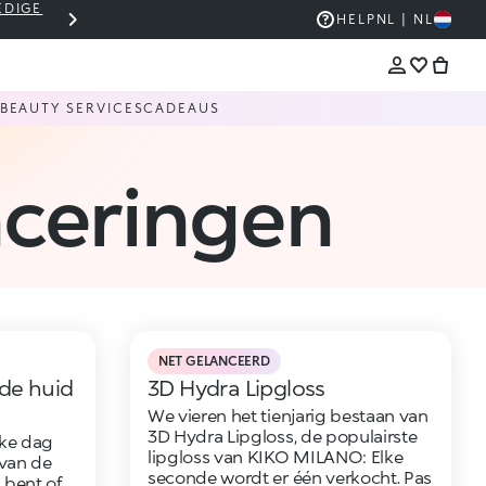
EDIGE
THE KIKO SALE: TOT -50%
HELP
NL | NL
BEAUTY SERVICES
CADEAUS
nceringen
NET GELANCEERD
de huid
3D Hydra Lipgloss
We vieren het tienjarig bestaan van
3D Hydra Lipgloss, de populairste
lke dag
lipgloss van KIKO MILANO: Elke
van de
seconde wordt er één verkocht. Pas
d bent of