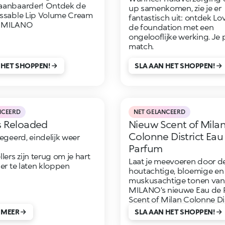
aanbaarder! Ontdek de
up samenkomen, zie je er
issable Lip Volume Cream
fantastisch uit: ontdek Lo
O MILANO
de foundation met een
ongelooflijke werking. Je 
match.
 HET SHOPPEN!
SLA AAN HET SHOPPEN!
NCEERD
NET GELANCEERD
s Reloaded
Nieuw Scent of Mila
Colonne District Eau
begeerd, eindelijk weer
Parfum
lers zijn terug om je hart
Laat je meevoeren door d
ler te laten kloppen
houtachtige, bloemige en
muskusachtige tonen va
MILANO’s nieuwe Eau de 
Scent of Milan Colonne Dis
 MEER
SLA AAN HET SHOPPEN!