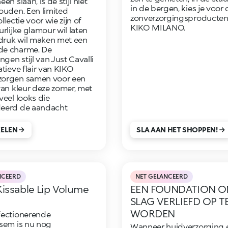
en slaan, is de stijl niet
in de bergen, kies je voor 
ouden. Een limited
zonverzorgingsproducten
llectie voor wie zijn of
KIKO MILANO.
rlijke glamour wil laten
ndruk wil maken met een
e charme. De
en stijl van Just Cavalli
atieve flair van KIKO
orgen samen voor een
van kleur deze zomer, met
veel looks die
eerd de aandacht
KELEN
SLA AAN HET SHOPPEN!
NCEERD
NET GELANCEERD
issable Lip Volume
EEN FOUNDATION O
SLAG VERLIEFD OP T
WORDEN
fectionerende
sem is nu nog
Wanneer huidverzorging 