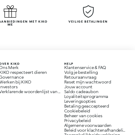
AANBIEDINGEN MET KIKO
VEILIGE BETALINGEN
ME
OVER KIKO
HELP
Ons Merk
Klantenservice & FAQ
KIKO respecteert dieren
Volg je bestelling
Governance
Retouraanvraag
Werken bij KIKO
Reset mijn wachtwoord
Investors
Jouw account
Verklarende woordenlijst van ingrediënten
Saldo cadeaubon
Loyaliteitsprogramma
Leveringsopties
Betaling geaccepteerd
Cookiebeleid
Beheer van cookies
Privacybeleid
Algemene voorwaarden
Beleid voor klachtenafhandeling
Toegankelijkheidsverklaring