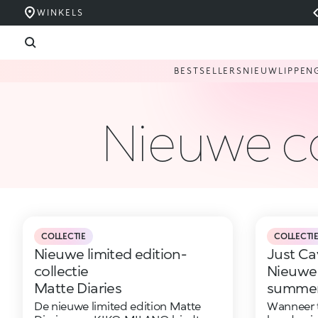
WINKELS
BESTSELLERS
NIEUW
LIPPEN
Nieuwe co
COLLECTIE
COLLECTI
Nieuwe limited edition-
Just Cav
collectie
Nieuwe 
Matte Diaries
summer-
De nieuwe limited edition Matte
Wanneer t