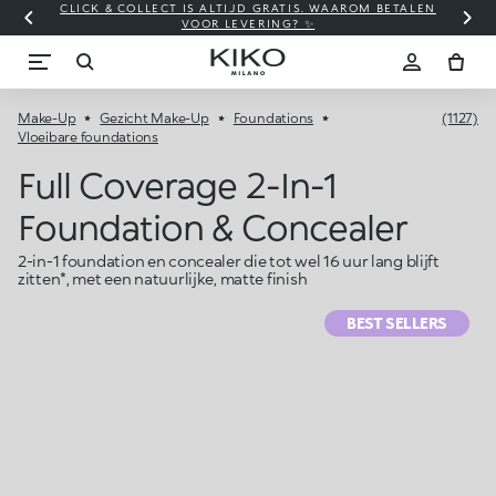
CLICK & COLLECT IS ALTIJD GRATIS. WAAROM BETALEN
WI
VOOR LEVERING? ✨
Make-Up
Gezicht Make-Up
Foundations
(1127)
Vloeibare foundations
Full Coverage 2-In-1
Foundation & Concealer
2-in-1 foundation en concealer die tot wel 16 uur lang blijft
zitten*, met een natuurlijke, matte finish
BEST SELLERS