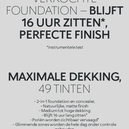
FOUNDATION –
BLIJFT
16 UUR ZITTEN*,
PERFECTE FINISH
*instrumentele test
MAXIMALE DEKKING,
49 TINTEN
- 2-in-1 foundation en concealer,
- Natuurlijke, matte finish
- Medium tot hoge dekking
- Blijft 16 uur lang zitten*
- Poriën worden zichtbaar vervaagd*
- Glimmende zones worden de hele dag onder controle
gehouden