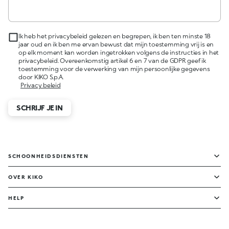
Ik heb het privacybeleid gelezen en begrepen, ik ben ten minste 18
jaar oud en ik ben me ervan bewust dat mijn toestemming vrij is en
op elk moment kan worden ingetrokken volgens de instructies in het
privacybeleid. Overeenkomstig artikel 6 en 7 van de GDPR geef ik
toestemming voor de verwerking van mijn persoonlijke gegevens
door KIKO S.p.A.
Privacy beleid
SCHRIJF JE IN
SCHOONHEIDSDIENSTEN
OVER KIKO
HELP