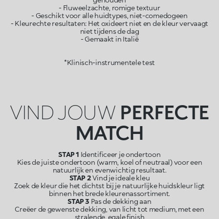
- Fluweelzachte, romige textuur
- Geschikt voor alle huidtypes, niet-comedogeen
- Kleurechte resultaten: Het oxideert niet en de kleur vervaagt
niet tijdens de dag
- Gemaakt in Italië
*Klinisch-instrumentele test
VIND JOUW
PERFECTE
MATCH
STAP 1
Identificeer je ondertoon
Kies de juiste ondertoon (warm, koel of neutraal) voor een
natuurlijk en evenwichtig resultaat.
STAP 2
Vind je ideale kleu
Zoek de kleur die het dichtst bij je natuurlijke huidskleur ligt
binnen het brede kleurenassortiment.
STAP 3
Pas de dekking aan
Creëer de gewenste dekking, van licht tot medium, met een
stralende, egale finish