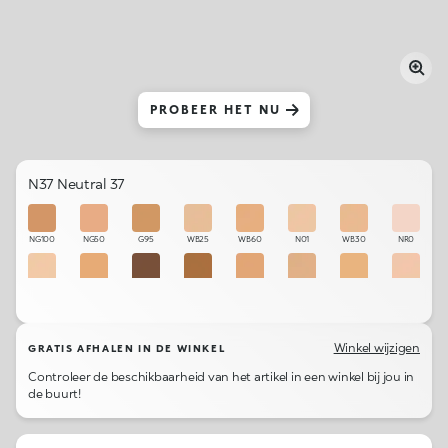
PROBEER HET NU
N37 Neutral 37
NG100
NG50
G95
WB25
WB60
N01
WB30
NR0
WR10
NG95
N170
WB120
N95
R60
N40
WR15
N10
N125
N60
NG60
WR30
WB80
N250
N200
Winkel wijzigen
GRATIS AFHALEN IN DE WINKEL
Controleer de beschikbaarheid van het artikel in een winkel bij jou in
WB15
WB55
N65
WB105
N120
WR50
O105
N145
de buurt!
CR20
CR05
R180
WB40
NR95
WR01
NR10
NG110