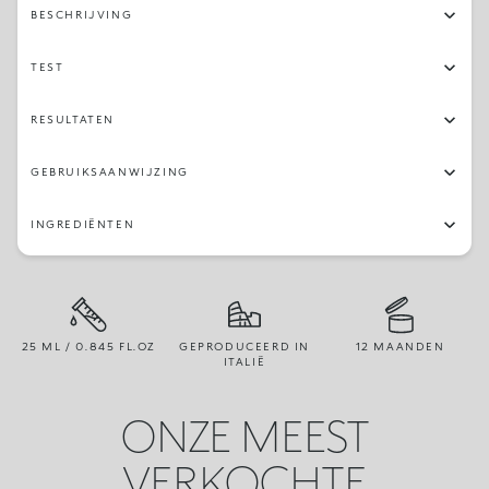
BESCHRIJVING
N110
NG30
N37
N35
N80
O50
N25
N15
TEST
WB110
RESULTATEN
GEBRUIKSAANWIJZING
INGREDIËNTEN
25 ML / 0.845 FL.OZ
GEPRODUCEERD IN
12 MAANDEN
ITALIË
ONZE MEEST
VERKOCHTE