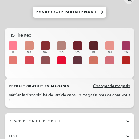
ESSAYEZ-LE MAINTENANT
115 Fire Red
111
102
104
130
105
122
101
118
113
110
121
109
123
129
112
107
115
106
108
120
103
114
131
119
Changer de magasin
RETRAIT GRATUIT EN MAGASIN
Vérifiez la disponibilité de l'article dans un magasin près de chez vous
!
DESCRIPTION DU PRODUIT
TEST