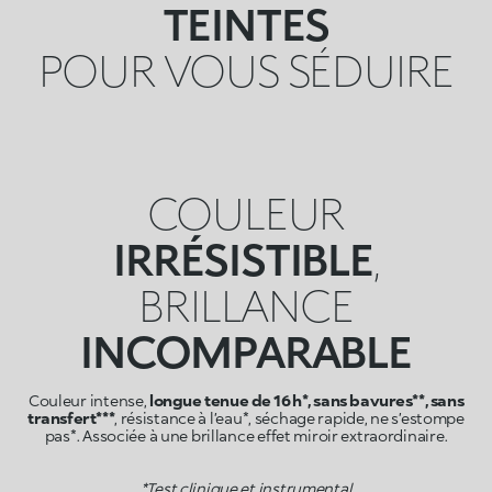
TEINTES
POUR VOUS SÉDUIRE
COULEUR
IRRÉSISTIBLE
,
BRILLANCE
INCOMPARABLE
Couleur intense,
longue tenue de 16 h*, sans bavures**, sans
transfert***
, résistance à l’eau*, séchage rapide, ne s’estompe
pas*. Associée à une brillance effet miroir extraordinaire.
*Test clinique et instrumental