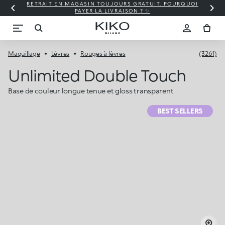
RETRAIT EN MAGASIN TOUJOURS GRATUIT. POURQUOI
PAYER LA LIVRAISON ? ✨
Maquillage
Lèvres
Rouges à lèvres
(3261)
Unlimited Double Touch
Base de couleur longue tenue et gloss transparent
BEST SELLERS