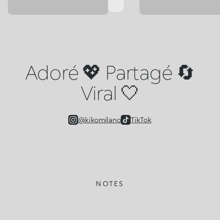
Adoré 💖 Partagé 🔄
Viral 🤍
@kikomilano
TikTok
NOTES