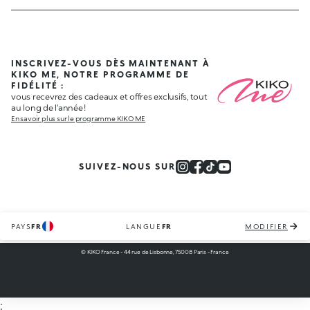
INSCRIVEZ-VOUS DÈS MAINTENANT À
KIKO ME, NOTRE PROGRAMME DE
FIDÉLITÉ :
vous recevrez des cadeaux et offres exclusifs, tout
au long de l'année !
En savoir plus sur le programme KIKO ME
SUIVEZ-NOUS SUR
PAYS
FR
LANGUE
FR
MODIFIER
© KIKO France - 44 rue de Lisbonne, 75008 Paris - France
;