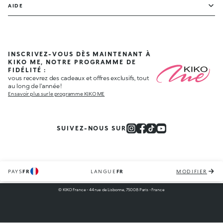
AIDE
INSCRIVEZ-VOUS DÈS MAINTENANT À
KIKO ME, NOTRE PROGRAMME DE
FIDÉLITÉ :
vous recevrez des cadeaux et offres exclusifs, tout
au long de l'année !
En savoir plus sur le programme KIKO ME
SUIVEZ-NOUS SUR
PAYS
FR
LANGUE
FR
MODIFIER
© KIKO France - 44 rue de Lisbonne, 75008 Paris - France