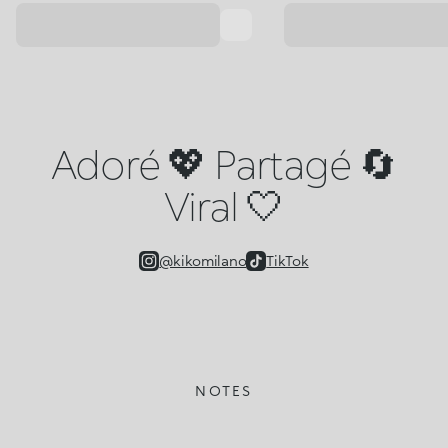
Adoré 💖 Partagé 🔄
Viral 🤍
@kikomilano
TikTok
NOTES