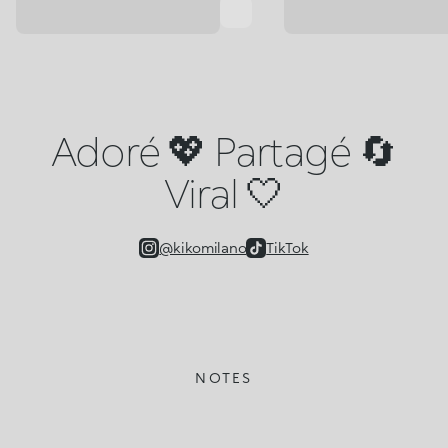
Adoré 💖 Partagé 🔄
Viral 🤍
@kikomilano
TikTok
NOTES