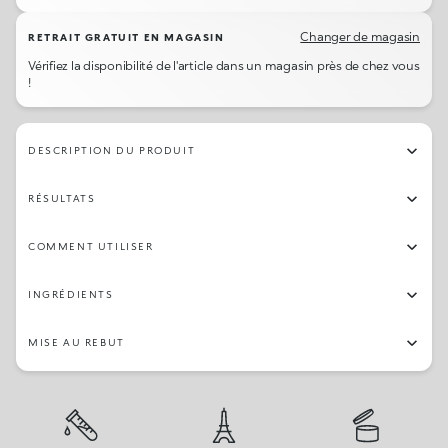
244
22
18
239
238
15
12
02
Changer de magasin
RETRAIT GRATUIT EN MAGASIN
Vérifiez la disponibilité de l'article dans un magasin près de chez vous
245
231
23
237
29
233
232
249
!
236
241
05
19
247
28
230
250
DESCRIPTION DU PRODUIT
16
27
243
21
25
20
07
03
RÉSULTATS
01
13
04
COMMENT UTILISER
INGRÉDIENTS
MISE AU REBUT