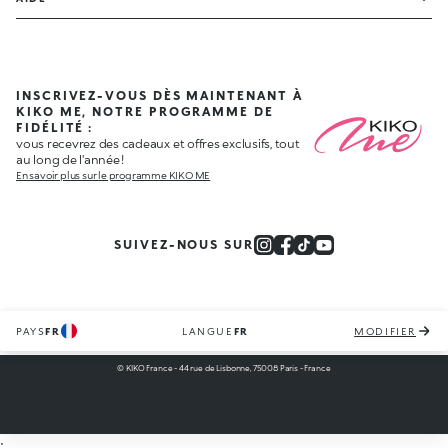
INSCRIVEZ-VOUS DÈS MAINTENANT À
KIKO ME, NOTRE PROGRAMME DE
FIDÉLITÉ :
vous recevrez des cadeaux et offres exclusifs, tout
au long de l'année !
En savoir plus sur le programme KIKO ME
SUIVEZ-NOUS SUR
PAYS
FR
LANGUE
FR
MODIFIER
© KIKO France - 44 rue de Lisbonne, 75008 Paris - France
;