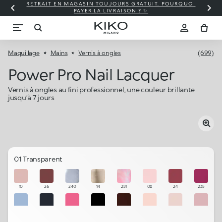
RETRAIT EN MAGASIN TOUJOURS GRATUIT. POURQUOI
PAYER LA LIVRAISON ? ✨
Maquillage
Mains
Vernis à ongles
(699)
Power Pro Nail Lacquer
Vernis à ongles au fini professionnel, une couleur brillante
jusqu’à 7 jours
01 Transparent
10
26
240
14
251
08
24
235
246
242
248
30
234
06
09
11