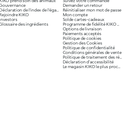
KIKO prend soin des animaux
Suivez votre commande
Gouvernance
Demander un retour
Déclaration de l'index de l'égalité professionnelle
Réinitialiser mon mot de passe
Rejoindre KIKO
Mon compte
Investors
Solde cartes-cadeaux
Glossaire des ingrédients
Programme de fidélité KIKO ME
Options de livraison
Paiements acceptés
Politique de cookies
Gestion des Cookies
Politique de confidentialité
Conditions générales de vente
Politique de traitement des réclamations
Déclaration d’accessibilité
Le magasin KIKO le plus proche