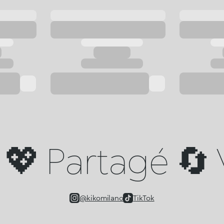
💖 Partagé 🔄 V
@kikomilano
TikTok