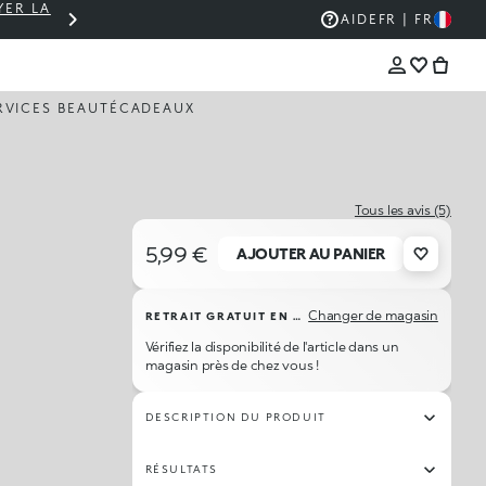
YER LA
PANIER À 30 € ? LIVRAISON OFFERTE 🚚
AIDE
FR | FR
RVICES BEAUTÉ
CADEAUX
Tous les avis (5)
5,99 €
AJOUTER AU PANIER
Changer de magasin
RETRAIT GRATUIT EN MAGASIN
Vérifiez la disponibilité de l'article dans un
magasin près de chez vous !
DESCRIPTION DU PRODUIT
RÉSULTATS