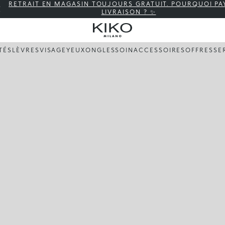
RETRAIT EN MAGASIN TOUJOURS GRATUIT. POURQUOI PA
LIVRAISON ? ✨
TÉS
LÈVRES
VISAGE
YEUX
ONGLES
SOIN
ACCESSOIRES
OFFRES
SE