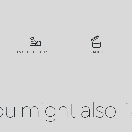
FABRIQUÉ EN ITALIE
3 MOIS
u might also l