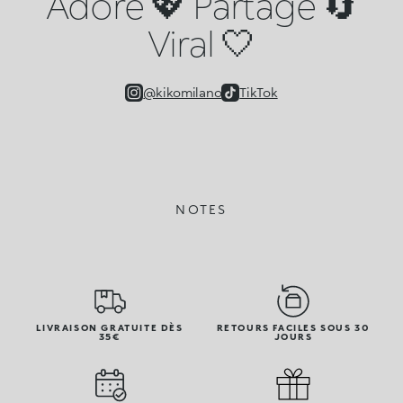
Adoré 💖 Partagé 🔄
Viral 🤍
@kikomilano
TikTok
NOTES
LIVRAISON GRATUITE DÈS
RETOURS FACILES SOUS 30
35€
JOURS