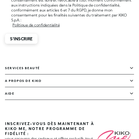
consentement est libre et révocable à tout moment conformément
aux instructions indiquées dans la Politique de confidentialité,
conformément aux articles 6 et 7 du RGPD, je donne mon
consentement pour les finalités suivantes du traitement par KIKO
S.p.A. :
Politique de confidentialité
S'INSCRIRE
SERVICES BEAUTÉ
A PROPOS DE KIKO
AIDE
INSCRIVEZ-VOUS DÈS MAINTENANT À
KIKO ME, NOTRE PROGRAMME DE
FIDÉLITÉ :
vous recevrez des cadeaux et offres exclusifs, tout