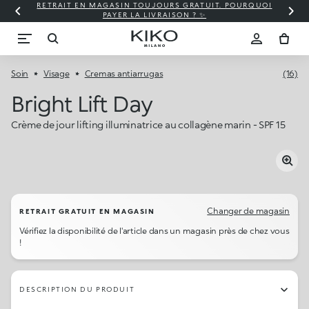
RETRAIT EN MAGASIN TOUJOURS GRATUIT. POURQUOI
PAYER LA LIVRAISON ? ✨
Soin
Visage
Cremas antiarrugas
(16)
Bright Lift Day
Crème de jour lifting illuminatrice au collagène marin - SPF 15
Changer de magasin
RETRAIT GRATUIT EN MAGASIN
Vérifiez la disponibilité de l'article dans un magasin près de chez vous
!
DESCRIPTION DU PRODUIT