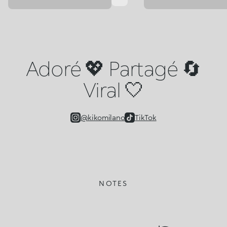
Adoré 💖 Partagé 🔄
Viral 🤍
@kikomilano
TikTok
NOTES