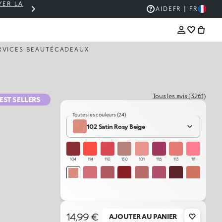
YER LA
PANIER À 30 € ? LIVRAISON OFFERTE 🚚
AIDE
FR | FR
RVICES BEAUTÉ
CADEAUX
Tous les avis (3261)
EST SELLERS
Toutes les couleurs (24)
102 Satin Rosy Beige
104
114
110
130
101
118
113
111
102
112
120
106
131
119
122
129
105
108
107
115
109
121
123
103
14,99 €
AJOUTER AU PANIER