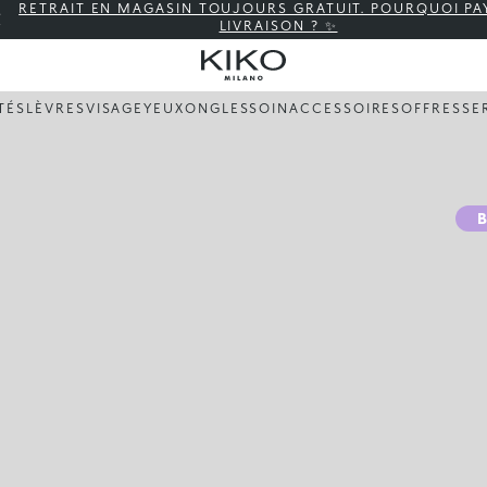
RETRAIT EN MAGASIN TOUJOURS GRATUIT. POURQUOI PA
LIVRAISON ? ✨
TÉS
LÈVRES
VISAGE
YEUX
ONGLES
SOIN
ACCESSOIRES
OFFRES
SE
B