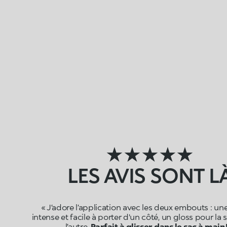
★★★★★
LES AVIS SONT L
« J’adore l’application avec les deux embouts : un
intense et facile à porter d'un côté, un gloss pour la
l’autre.
Parfait à glisser dans le sac à main 