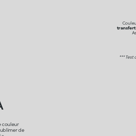
Couleu
transfert
As
*** Test
À
e couleur
 sublimer de
!
»