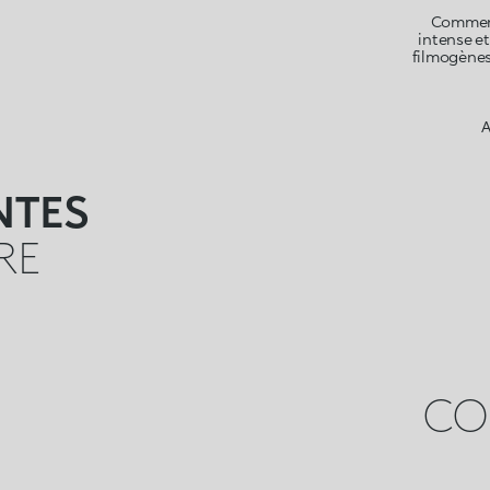
Commenc
intense e
filmogènes
A
NTES
RE
CO