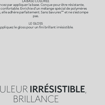
LA BASE COLORÉE
ez par appliquer la base. Conçue pour être résistante,
t confortable. Enrichie d’un mélange spécial de polymères
, elle adhère parfaitement. Sans bavures** et ne s’estompe
pas.
LE GLOSS
ppliquez le gloss pour un fini brillant irrésistible.
ULEUR
IRRÉSISTIBLE
,
BRILLANCE