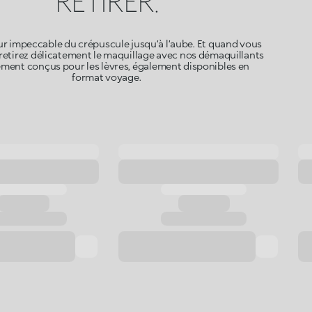
RETIRER.
r impeccable du crépuscule jusqu’à l’aube. Et quand vous
 retirez délicatement le maquillage avec nos démaquillants
ement conçus pour les lèvres, également disponibles en
format voyage.