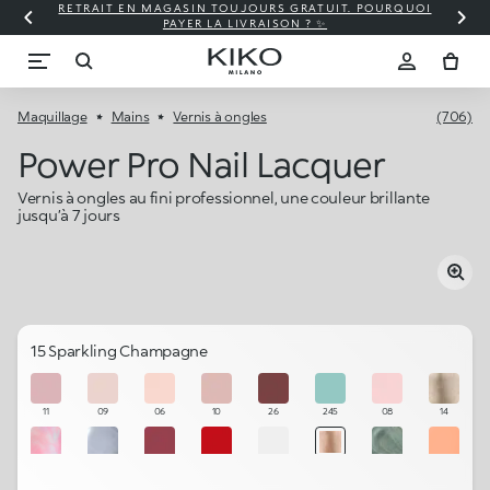
RETRAIT EN MAGASIN TOUJOURS GRATUIT. POURQUOI
PAYER LA LIVRAISON ? ✨
Maquillage
Mains
Vernis à ongles
(706)
Power Pro Nail Lacquer
Vernis à ongles au fini professionnel, une couleur brillante
jusqu’à 7 jours
15 Sparkling Champagne
11
09
06
10
26
245
08
14
251
240
24
22
02
15
29
231