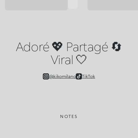
Adoré 💖 Partagé 🔄
Viral 🤍
@kikomilano
TikTok
NOTES