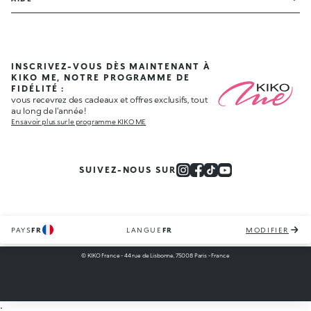
INSCRIVEZ-VOUS DÈS MAINTENANT À
KIKO ME, NOTRE PROGRAMME DE
FIDÉLITÉ :
vous recevrez des cadeaux et offres exclusifs, tout
au long de l'année !
En savoir plus sur le programme KIKO ME
SUIVEZ-NOUS SUR
PAYS
FR
LANGUE
FR
MODIFIER
© KIKO France - 44 rue de Lisbonne, 75008 Paris - France
;