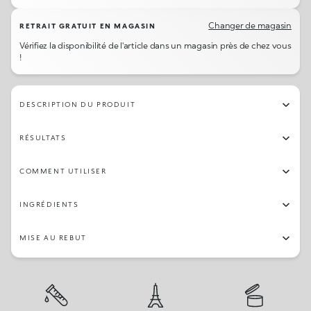
242
30
248
246
235
238
234
239
Changer de magasin
RETRAIT GRATUIT EN MAGASIN
Vérifiez la disponibilité de l'article dans un magasin près de chez vous
12
28
236
247
241
249
233
19
!
232
18
243
244
23
237
05
16
DESCRIPTION DU PRODUIT
27
230
21
25
20
03
07
13
RÉSULTATS
04
250
01
COMMENT UTILISER
INGRÉDIENTS
MISE AU REBUT