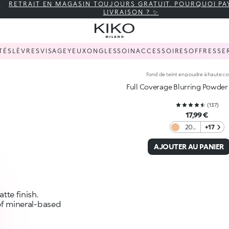
RETRAIT EN MAGASIN TOUJOURS GRATUIT. POURQUOI PA
LIVRAISON ? ✨
TÉS
LÈVRES
VISAGE
YEUX
ONGLES
SOIN
ACCESSOIRES
OFFRES
SE
Fond de teint en poudre à haute c
Full Coverage Blurring Powder
(
137
)
17,99 €
20
+17
Ivory
AJOUTER AU PANIER
te finish.
 of mineral-based