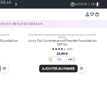
YER LA
PANIER À 30 € ? LIVRAISON OFFERTE 🚚
AIDE
FR | FR
RVICES BEAUTÉ
CADEAUX
ouvrance
Fond de teint matifiant en poudre utilisation à sec ou mouillé
SPF 50
 Foundation
Juicy Fizz Summerproof Powder Foundation
SPF 50
(
100
)
23,99 €
03
+4
Natural
rose
AJOUTER AU PANIER