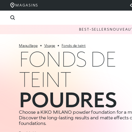
MAGASINS
BEST-SELLERS
NOUVEAU
Maquillage
Visage
Fonds de teint
FONDS DE
TEINT
POUDRES
Choose a KIKO MILANO powder foundation for a mat
Discover the long-lasting results and matte effects
foundations.