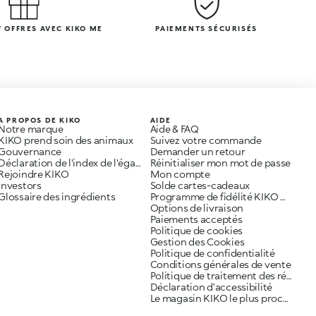
 OFFRES AVEC KIKO ME
PAIEMENTS SÉCURISÉS
A PROPOS DE KIKO
AIDE
Notre marque
Aide & FAQ
KIKO prend soin des animaux
Suivez votre commande
Gouvernance
Demander un retour
Déclaration de l'index de l'égalité professionnelle
Réinitialiser mon mot de passe
Rejoindre KIKO
Mon compte
Investors
Solde cartes-cadeaux
Glossaire des ingrédients
Programme de fidélité KIKO ME
Options de livraison
Paiements acceptés
Politique de cookies
Gestion des Cookies
Politique de confidentialité
Conditions générales de vente
Politique de traitement des réclamations
Déclaration d’accessibilité
Le magasin KIKO le plus proche