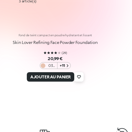
3 article(s)
Fond de teint compact en poudre hydratant et lissant
Skin Lover Refining Face Powder Foundation
(
29
)
20,99 €
03
+11
Rosy
Milk
AJOUTER AU PANIER