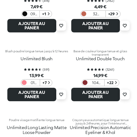
(
416
)
(
2162
)
7,49 €
4,49 €
09
+1
32
+29
Black
Hazelnut
AJOUTER AU
AJOUTER AU
PANIER
PANIER
Blush poudre longue tenue jusqu’à 12 heures
Base de couleur longue tenue et gloss
transparent
Unlimited Blush
Unlimited Double Touch
(
591
)
(
3261
)
13,99 €
14,99 €
01
+7
104
+22
Coral
Sangria
AJOUTER AU
AJOUTER AU
Rose
PANIER
PANIER
Poudre visage matifiante longue tenue
Crayon yeux automatique longue tenue
jusqu'à 24 heures, pour l'intérieur et
Unlimited Long Lasting Matte
Unlimited Precision Automatic
l’extérieur de l’œil
Loose Powder
Eyeliner & Khol