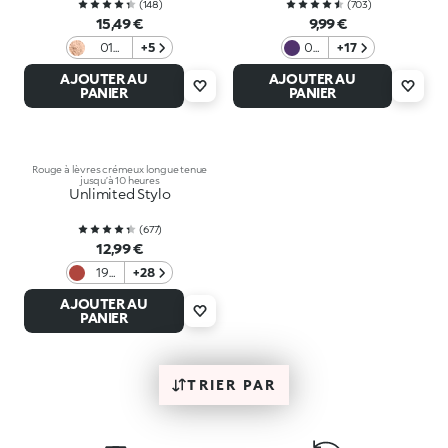
(
148
)
(
703
)
15,49 €
9,99 €
01
+5
05
+17
Peach
Iris
AJOUTER AU
AJOUTER AU
Rose
PANIER
PANIER
Rouge à lèvres crémeux longue tenue
jusqu’à 10 heures
Unlimited Stylo
(
677
)
12,99 €
19
+28
Brick
AJOUTER AU
Red
PANIER
TRIER PAR