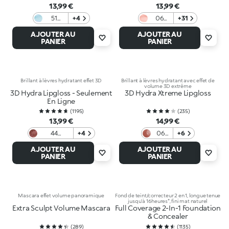
13,99 €
13,99 €
51
+4
06
+31
Frozen
Candy
AJOUTER AU
AJOUTER AU
Light
Rose
PANIER
PANIER
Blue
Brillant à lèvres hydratant effet 3D
Brillant à lèvres hydratant avec effet de
volume 3D extrême
3D Hydra Lipgloss - Seulement
3D Hydra Xtreme Lipgloss
En Ligne
(
1195
)
(
235
)
13,99 €
14,99 €
44
+4
06
+6
Disruptive
Color
AJOUTER AU
AJOUTER AU
Brown
Affair
PANIER
PANIER
Mascara effet volume panoramique
Fond de teint/correcteur 2 en 1, longue tenue
jusqu’à 16 heures*, fini mat naturel
Extra Sculpt Volume Mascara
Full Coverage 2-In-1 Foundation
& Concealer
(
289
)
(
1135
)