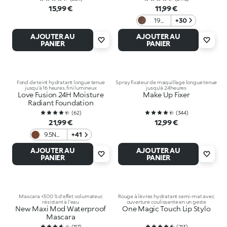
15,99 €
11,99 €
19
+30
Dark
AJOUTER AU
AJOUTER AU
Brown
PANIER
PANIER
Fond de teint hydratant longue tenue
Spray fixateur de maquillage longue tenue
jusqu’à 16 heures, fini lumineux
jusqu’à 24 heures
Love Fusion 24H Moisture
Make Up Fixer
Radiant Foundation
(
62
)
(
344
)
21,99 €
12,99 €
9.5NR
+41
Neutral
AJOUTER AU
AJOUTER AU
Rose
PANIER
PANIER
Mascara +300 % d'effet volumateur,
Rouge à lèvres hydratant semi-mat avec
résistant à l'eau
ouverture coulissante en un geste
New Maxi Mod Waterproof
One Magic Touch Lip Stylo
Mascara
(
117
)
(
213
)