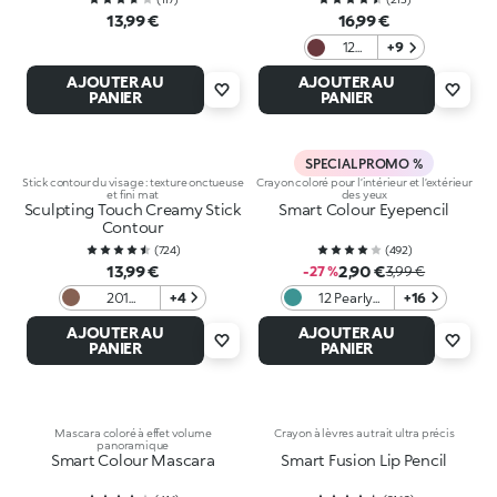
13,99 €
16,99 €
12
+9
Under
AJOUTER AU
AJOUTER AU
my
PANIER
PANIER
spell
SPECIAL PROMO %
Stick contour du visage : texture onctueuse
Crayon coloré pour l’intérieur et l’extérieur
et fini mat
des yeux
Sculpting Touch Creamy Stick
Smart Colour Eyepencil
Contour
(
724
)
(
492
)
13,99 €
2,90 €
-27 %
3,99 €
201
+4
12 Pearly
+16
Chocolate
Aquamarine
AJOUTER AU
AJOUTER AU
PANIER
PANIER
Mascara coloré à effet volume
Crayon à lèvres au trait ultra précis
panoramique
Smart Colour Mascara
Smart Fusion Lip Pencil