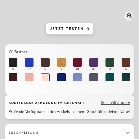
JETZT TESTEN
01 Butter
16
07
14
17
04
05
11
12
13
20
01
06
19
15
10
18
Geschäft ändern
KOSTENLOSE ABHOLUNG IM GESCHÄFT
Prüfe die Verfügbarkeit des Artikels in einem Geschäft in deiner Nähe!
BESCHREIBUNG