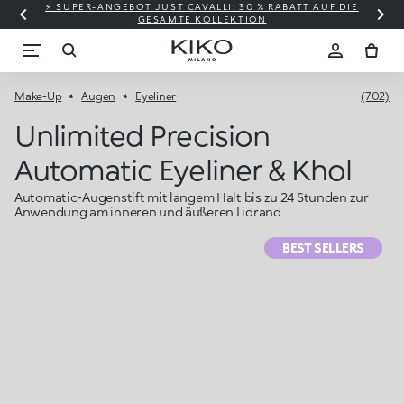
⚡ SUPER-ANGEBOT JUST CAVALLI: 30 % RABATT AUF DIE
GESAMTE KOLLEKTION
Make-Up
Augen
Eyeliner
(702)
Unlimited Precision
Automatic Eyeliner & Khol
Automatic-Augenstift mit langem Halt bis zu 24 Stunden zur
Anwendung am inneren und äußeren Lidrand
BEST SELLERS