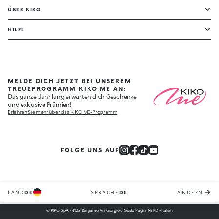
ÜBER KIKO
HILFE
MELDE DICH JETZT BEI UNSEREM
TREUEPROGRAMM KIKO ME AN:
Das ganze Jahr lang erwarten dich Geschenke
und exklusive Prämien!
Erfahren Sie mehr über das KIKO ME-Programm
FOLGE UNS AUF
LAND
DE
SPRACHE
DE
ÄNDERN
© KIKO S.p.A. - 4122 Bergamo, Via Giorgio e Guido Paglia Nr. 1/D - Italien