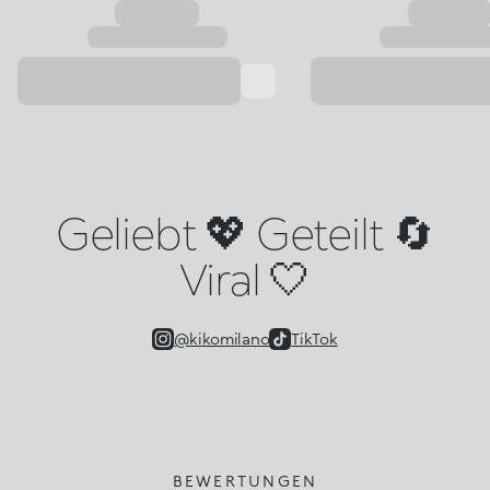
Geliebt 💖 Geteilt 🔄
Viral 🤍
@kikomilano
TikTok
BEWERTUNGEN