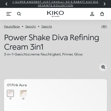
⚡ SUPER-ANGEBOT JUST CAVALLI: 30 % RABATT AUF DIE
GESAMTE KOLLEKTION
Hautpflege
Gesicht
Gesicht
(49)
Power Shake Diva Refining
Cream 3in1
3-in-1-Gesichtscreme: Feuchtigkeit, Primer, Glow
01 Pink Aura
01
02