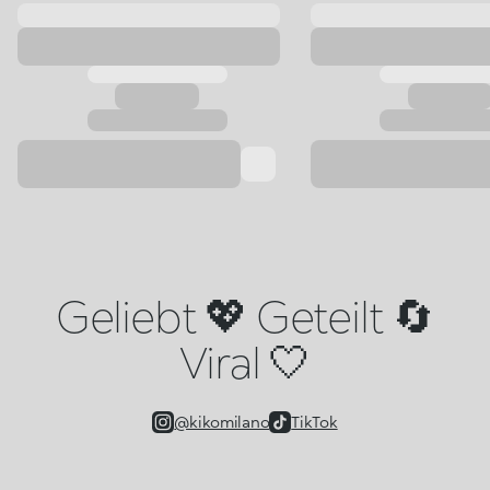
Geliebt 💖 Geteilt 🔄
Viral 🤍
@kikomilano
TikTok