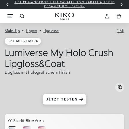
⚡ SUPER-ANGEBOT JUST CAVALLI: 30 % RABATT AUF DIE
GESAMTE KOLLEKTION
Make-Up
Lippen
Lipglosse
(161)
SPECIAL PROMO %
Lumiverse My Holo Crush
Lipgloss&coat
Lipgloss mit holografischem Finish
JETZT TESTEN
01 Starlit Blue Aura