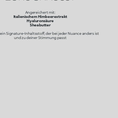
Italienischem Himbeerextrakt
Hyaluronsäure
Sheabutter
in Signature-Inhaltsstoff, der bei jeder Nuance anders ist
und zu deiner Stimmung passt