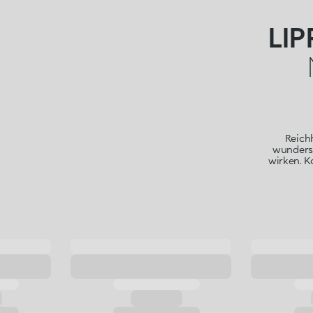
LI
Reichh
wundersc
wirken. K