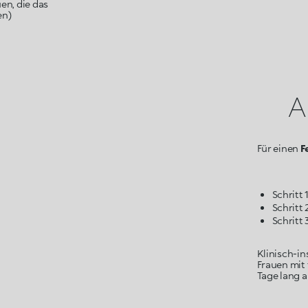
en, die das
en)
A
Für einen
F
Schritt
Klinisch-in
Frauen mit 
Tage lang 