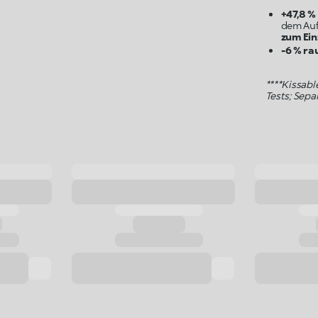
+47,8 %
dem Auf
-6 % ra
****Kissabl
Tests; Sep