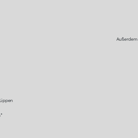
Außerdem e
 Lippen
n*