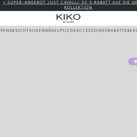
⚡ SUPER-ANGEBOT JUST CAVALLI: 30 % RABATT AUF DIE 
KOLLEKTION
PPEN
GESICHT
AUGEN
NÄGEL
PFLEGE
ACCESSOIRES
RABATTE
BEA
B