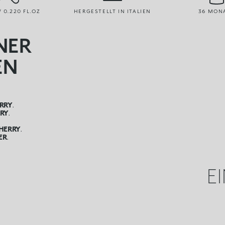
/ 0.220 FL.OZ
HERGESTELLT IN ITALIEN
36 MON
INER
EN
RRY
.
RY
.
HERRY
.
ER
.
E