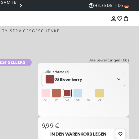
GESAMTE
THE KIKO SALE: BIS ZU -50 %
HILFE
DE | DE
UTY-SERVICES
GESCHENKE
Alle Bewertungen (66)
EST SELLERS
Alle Farbtöne (6)
03 Bloomberry
01
04
03
05
02
06
9,99 €
IN DEN WARENKORB LEGEN