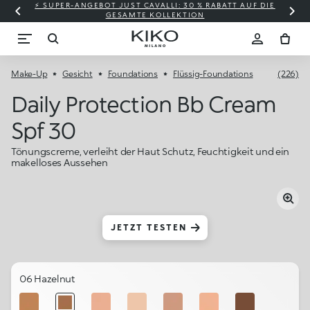
⚡ SUPER-ANGEBOT JUST CAVALLI: 30 % RABATT AUF DIE
GESAMTE KOLLEKTION
Make-Up
Gesicht
Foundations
Flüssig-Foundations
(226)
Daily Protection Bb Cream
Spf 30
Tönungscreme, verleiht der Haut Schutz, Feuchtigkeit und ein
makelloses Aussehen
JETZT TESTEN
06 Hazelnut