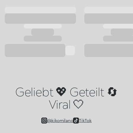
Geliebt 💖 Geteilt 🔄
Viral 🤍
@kikomilano
TikTok