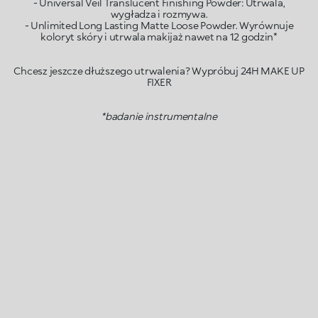
- Universal Veil Translucent Finishing Powder: Utrwala,
wygładza i rozmywa.
- Unlimited Long Lasting Matte Loose Powder. Wyrównuje
koloryt skóry i utrwala makijaż nawet na 12 godzin*
Chcesz jeszcze dłuższego utrwalenia? Wypróbuj 24H MAKE UP
FIXER
*badanie instrumentalne