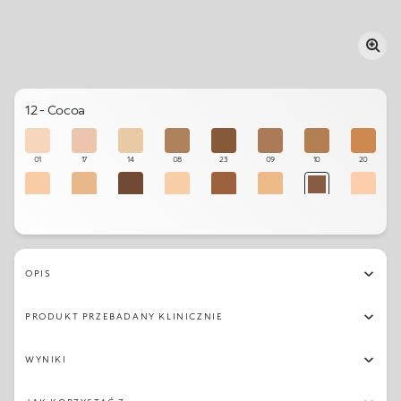
12 - Cocoa
01
17
14
08
23
09
10
20
15
18
24
03
22
16
12
02
21
19
07
13
06
05
11
04
OPIS
PRODUKT PRZEBADANY KLINICZNIE
WYNIKI