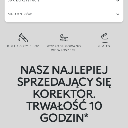
JAK KORZYSTAĆ Z
SKŁADNIKÓW
8 ML / 0.271 FL.OZ
WYPRODUKOWANO
6 MIES.
WE WŁOSZECH
NASZ NAJLEPIEJ
SPRZEDAJĄCY SIĘ
KOREKTOR.
TRWAŁOŚĆ 10
GODZIN*