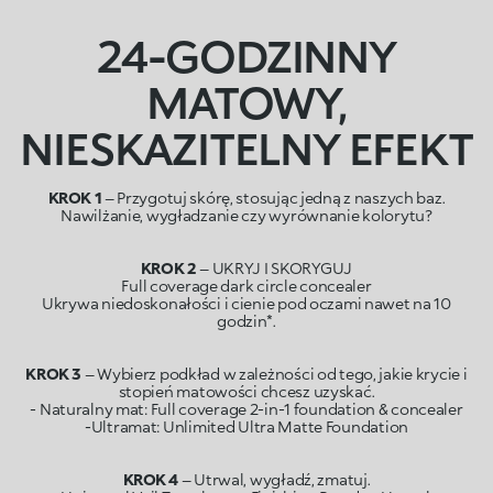
24-GODZINNY
MATOWY,
NIESKAZITELNY EFEKT
KROK 1
– Przygotuj skórę, stosując jedną z naszych baz.
Nawilżanie, wygładzanie czy wyrównanie kolorytu?
KROK 2
– UKRYJ I SKORYGUJ
Full coverage dark circle concealer
Ukrywa niedoskonałości i cienie pod oczami nawet na 10
godzin*.
KROK 3
– Wybierz podkład w zależności od tego, jakie krycie i
stopień matowości chcesz uzyskać.
- Naturalny mat: Full coverage 2-in-1 foundation & concealer
-Ultramat: Unlimited Ultra Matte Foundation
KROK 4
– Utrwal, wygładź, zmatuj.