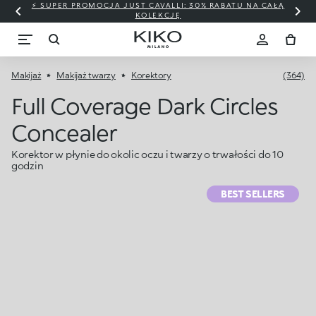
⚡ SUPER PROMOCJA JUST CAVALLI: 30% RABATU NA CAŁĄ
KOLEKCJĘ
Makijaż
Makijaż twarzy
Korektory
(364)
Full Coverage Dark Circles
Concealer
Korektor w płynie do okolic oczu i twarzy o trwałości do 10
godzin
BEST SELLERS