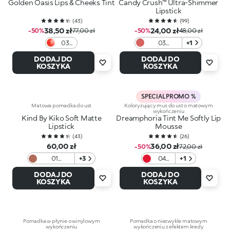
Golden Oasis Lips & Cheeks Tint
Candy Crush™ Ultra-Shimmer
Lipstick
(
43
)
(
99
)
38,50 zł
24,00 zł
-50%
77,00 zł
-50%
48,00 zł
03
03
+1
Love
Daydream
DODAJ DO
DODAJ DO
In
Frosting
KOSZYKA
KOSZYKA
Coral
SPECIAL PROMO %
Matowa pomadka do ust
Koloryzujący mus do ust o matowym
wykończeniu
Kind By Kiko Soft Matte
Dreamphoria Tint Me Softly Lip
Lipstick
Mousse
(
43
)
(
26
)
60,00 zł
36,00 zł
-50%
72,00 zł
01
+3
04
+1
Woodland
Red
DODAJ DO
DODAJ DO
Desire
KOSZYKA
KOSZYKA
Pomadka w płynie o winylowym
Pomadka o niezwykle matowym
wykończeniu
wykończeniu z efektem kredy