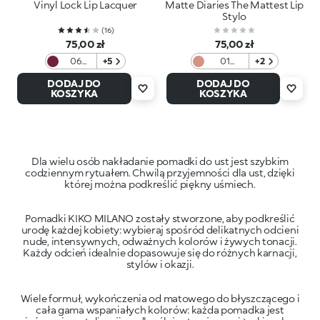
Vinyl Lock Lip Lacquer
Matte Diaries The Mattest Lip
Stylo
(
16
)
75,00 zł
75,00 zł
06
+5
01
+2
Berry
Madison
DODAJ DO
DODAJ DO
Crush
Ave
KOSZYKA
KOSZYKA
Nude
Dla wielu osób nakładanie pomadki do ust jest szybkim
codziennym rytuałem. Chwilą przyjemności dla ust, dzięki
Pomadki KIKO MILANO zostały stworzone, aby podkreślić
urodę każdej kobiety: wybieraj spośród delikatnych odcieni
nude, intensywnych, odważnych kolorów i żywych tonacji.
Każdy odcień idealnie dopasowuje się do różnych karnacji,
Wiele formuł, wykończenia od matowego do błyszczącego i
cała gama wspaniałych kolorów: każda pomadka jest