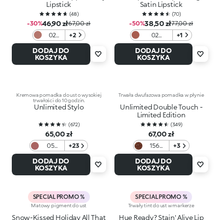
Lipstick
Satin Lipstick
(
48
)
(
70
)
46,90 zł
38,50 zł
-30%
67,00 zł
-50%
77,00 zł
02
+2
02
+1
Nut
Charmed
DODAJ DO
DODAJ DO
About
Rose
KOSZYKA
KOSZYKA
U
Kremowa pomadka do ust o wysokiej
Trwała dwufazowa pomadka w płynie
trwałości do 10 godzin.
Unlimited Stylo
Unlimited Double Touch -
Limited Edition
(
672
)
(
349
)
65,00 zł
67,00 zł
05
+23
156
+3
Light
Dusk
DODAJ DO
DODAJ DO
Mauve
Gleams
KOSZYKA
KOSZYKA
SPECIAL PROMO %
SPECIAL PROMO %
Matowy pigment do ust
Trwały tint do ust w markerze
Snow-Kissed Holiday All That
Hue Ready? Stain' Alive Lip