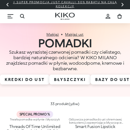
⚡ SUPER PROMOCJA JUST CAVALLI: 30% RABATU NA CAŁĄ
KOLEKCJĘ
Makijaż
Makijaż ust
POMADKI
Szukasz wyrazistej czerwonej pomadki czy cielistego,
bardziej naturalnego odcienia? W KIKO MILANO
znajdziesz pomadki w płynie, wodoodporne, kremowe i
bezbarwne.
KREDKI DO UST
BŁYSZCZYKI
BAZY DO UST
33 produkt(y/ów)
SPECIAL PROMO %
Trwała pomadka w płynie i błyszczyk
Odżywcza pomadka do ust o kremowej
konsystencji zapewniająca błyszczące
Threads Of Time Unlimited
Smart Fusion Lipstick
wykończenie