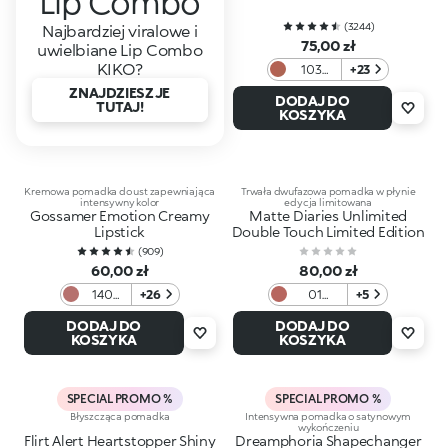
Lip Combo
(
3244
)
Najbardziej viralowe i
75,00 zł
uwielbiane Lip Combo
KIKO?
103
+23
Natural
ZNAJDZIESZ JE
DODAJ DO
Rose
TUTAJ!
KOSZYKA
Kremowa pomadka do ust zapewniająca
Trwała dwufazowa pomadka w płynie
intensywny kolor
edycja limitowana
Gossamer Emotion Creamy
Matte Diaries Unlimited
Lipstick
Double Touch Limited Edition
(
909
)
60,00 zł
80,00 zł
140
+26
01
+5
Light
Classic
DODAJ DO
DODAJ DO
Mauve
Nude
KOSZYKA
KOSZYKA
Whisper
SPECIAL PROMO %
SPECIAL PROMO %
Błyszcząca pomadka
Intensywna pomadka o satynowym
wykończeniu
Flirt Alert Heartstopper Shiny
Dreamphoria Shapechanger