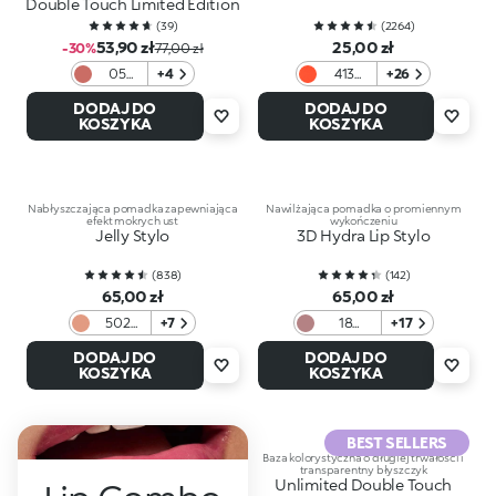
Double Touch Limited Edition
(
39
)
(
2264
)
53,90 zł
25,00 zł
-30%
77,00 zł
05
+4
413
+26
Spiced
Red
DODAJ DO
DODAJ DO
Brick
Papaya
KOSZYKA
KOSZYKA
Nabłyszczająca pomadka zapewniająca
Nawilżająca pomadka o promiennym
efekt mokrych ust
wykończeniu
Jelly Stylo
3D Hydra Lip Stylo
(
838
)
(
142
)
65,00 zł
65,00 zł
502
+7
18
+17
Natural
Haute
DODAJ DO
DODAJ DO
Rose
Couture
KOSZYKA
KOSZYKA
BEST SELLERS
Baza kolorystyczna o długiej trwałości i
transparentny błyszczyk
Unlimited Double Touch