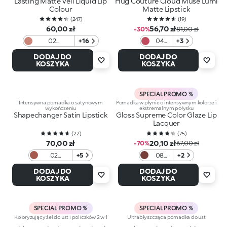
Lasting Matte Veil Liquid Lip
Hug Couture Cloud Muse Lumi
Colour
Matte Lipstick
(
247
)
(
19
)
60,00 zł
56,70 zł
-30%
81,00 zł
02
+16
04
+3
Cappuccino
Red
DODAJ DO
DODAJ DO
Ritual
KOSZYKA
KOSZYKA
SPECIAL PROMO %
Intensywna pomadka o satynowym
Pomadka w płynie o intensywnym kolorze i
wykończeniu
ekstremalnym połysku
Shapechanger Satin Lipstick
Gloss Supreme Color Glaze Lip
Lacquer
(
22
)
(
75
)
70,00 zł
20,10 zł
-70%
67,00 zł
02
+5
08
+2
Charmed
Iced
DODAJ DO
DODAJ DO
Rose
Brown
KOSZYKA
KOSZYKA
SPECIAL PROMO %
SPECIAL PROMO %
Koloryzujący żel do ust i policzków 2 w 1
Ultrabłyszcząca pomadka do ust