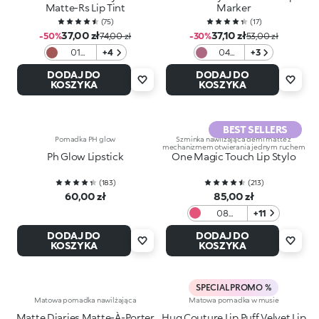
Matte-Rs Lip Tint
Marker
(
75
)
(
17
)
37,00 zł
37,10 zł
-50%
74,00 zł
-30%
53,00 zł
01
+4
04
+3
Rose
Mauve
DODAJ DO
DODAJ DO
Retreat
on
KOSZYKA
KOSZYKA
BEST SELLERS
Pomadka PH glow
Szminka nawilżająca demi matte z
mechanizmem otwierania jednym ruchem
Ph Glow Lipstick
One Magic Touch Lip Stylo
(
183
)
(
213
)
60,00 zł
85,00 zł
08
+11
Magenta
DODAJ DO
DODAJ DO
KOSZYKA
KOSZYKA
SPECIAL PROMO %
Matowa pomadka nawilżająca
Matowa pomadka w musie
Matte Diaries Matte-À-Porter
Hug Couture Lip Puff Velvet Lip