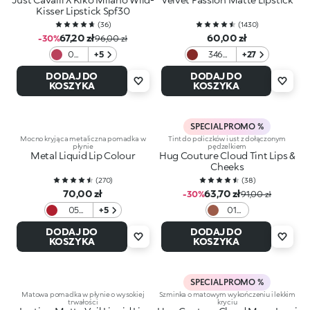
Kisser Lipstick Spf30
(
36
)
(
1430
)
67,20 zł
60,00 zł
-30%
96,00 zł
06
+5
346
+27
Stay
Intense
DODAJ DO
DODAJ DO
Wild
Red
KOSZYKA
KOSZYKA
SPECIAL PROMO %
Mocno kryjąca metaliczna pomadka w
Tint do policzków i ust z dołączonym
płynie
pędzelkiem
Metal Liquid Lip Colour
Hug Couture Cloud Tint Lips &
Cheeks
(
270
)
(
38
)
70,00 zł
63,70 zł
-30%
91,00 zł
05
+5
01
Classic
Fluffy
DODAJ DO
DODAJ DO
Red
Flush
KOSZYKA
KOSZYKA
SPECIAL PROMO %
Matowa pomadka w płynie o wysokiej
Szminka o matowym wykończeniu i lekkim
trwałości
kryciu