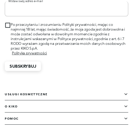
Wstaw swój adres e-mail
Po przeczytaniu i zrozumieniu Polityki prywatności, mając co
najmniej 18 lat, mając świadomość, że moja zgoda jest dobrowolna i
może zostać odwołana w dowolnym momencie zgodnie z
instrukcjami wskazanymi w Polityce prywatności, zgodnie z art. 6 i 7
RODO wyrażam zgodę na przetwarzanie moich danych osobowych
przez KIKO S.p.A.
Polityka prywatności
SUBSKRYBUJ
USŁUGI KOSMETYCZNE
O KIKO
POMOC