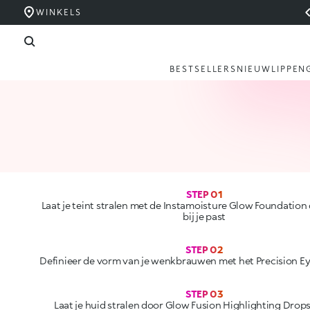
WINKELS
BESTSELLERS
NIEUW
LIPPEN
STEP 01
Laat je teint stralen met de Instamoisture Glow Foundation 
bij je past
STEP 03
Laat je huid stralen door Glow Fusion Highlighting Drops