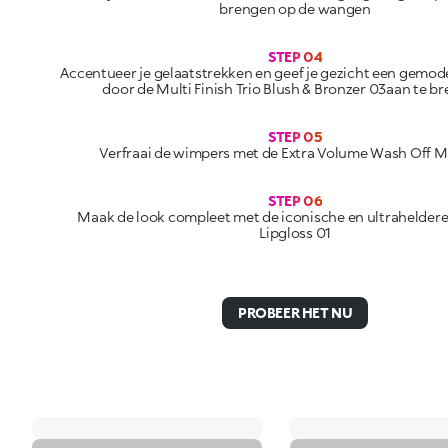
STEP 04
Accentueer je gelaatstrekken en geef je gezicht een gemod
door de Multi Finish Trio Blush & Bronzer 03aan te b
STEP 05
Verfraai de wimpers met de Extra Volume Wash Off 
STEP 06
Maak de look compleet met de iconische en ultrahelder
Lipgloss 01
PROBEER HET NU