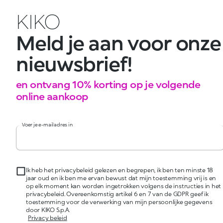
KIKO
Meld je aan voor onze
nieuwsbrief!
en ontvang 10% korting op je volgende
online aankoop
Voer je e-mailadres in
Ik heb het privacybeleid gelezen en begrepen, ik ben ten minste 18
jaar oud en ik ben me ervan bewust dat mijn toestemming vrij is en
op elk moment kan worden ingetrokken volgens de instructies in het
privacybeleid. Overeenkomstig artikel 6 en 7 van de GDPR geef ik
toestemming voor de verwerking van mijn persoonlijke gegevens
door KIKO S.p.A.
Privacy beleid