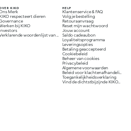
OVER KIKO
HELP
Ons Merk
Klantenservice & FAQ
KIKO respecteert dieren
Volg je bestelling
Governance
Retouraanvraag
Werken bij KIKO
Reset mijn wachtwoord
Investors
Jouw account
Verklarende woordenlijst van ingrediënten
Saldo cadeaubon
Loyaliteitsprogramma
Leveringsopties
Betaling geaccepteerd
Cookiebeleid
Beheer van cookies
Privacybeleid
Algemene voorwaarden
Beleid voor klachtenafhandeling
Toegankelijkheidsverklaring
Vind de dichtstbijzijnde KIKO-winkel