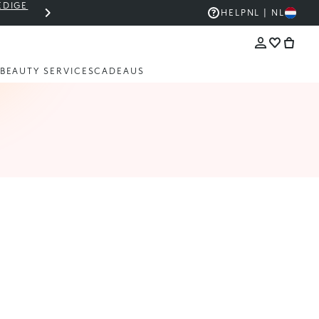
EDIGE
THE KIKO SALE: TOT -50%
HELP
NL | NL
BEAUTY SERVICES
CADEAUS