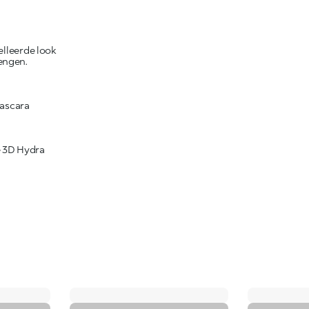
elleerde look
rengen.
Mascara
e 3D Hydra