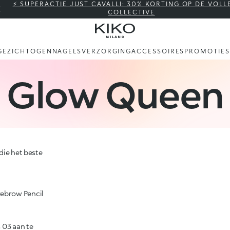
⚡ SUPERACTIE JUST CAVALLI: 30% KORTING OP DE VOLL
COLLECTIVE
GEZICHT
OGEN
NAGELS
VERZORGING
ACCESSOIRES
PROMOTIES
Glow Queen
die het beste
 03 aan te