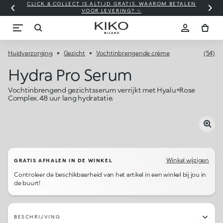
CLICK & COLLECT IS ALTIJD GRATIS. WAAROM BETALEN
WI
VOOR LEVERING? ✨
Huidverzorging
Gezicht
Vochtinbrengende crème
(54)
Hydra Pro Serum
Vochtinbrengend gezichtsserum verrijkt met Hyalu+Rose
Complex. 48 uur lang hydratatie.
Winkel wijzigen
GRATIS AFHALEN IN DE WINKEL
Controleer de beschikbaarheid van het artikel in een winkel bij jou in
de buurt!
BESCHRIJVING