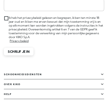
Ik heb het privacybeleid gelezen en begrepen, ik ben ten minste 18
jaar oud en ik ben me ervan bewust dat mijn toestemming vrij is en
op elk moment kan worden ingetrokken volgens de instructies in het
privacybeleid. Overeenkomstig artikel 6 en 7 van de GDPR geef ik
toestemming voor de verwerking van mijn persoonlijke gegevens
door KIKO S.p.A.
Privacy beleid
SCHRIJF JE IN
SCHOONHEIDSDIENSTEN
OVER KIKO
HELP