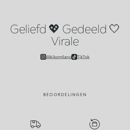
Geliefd 💖 Gedeeld 🤍
Virale
@kikomilano
TikTok
BEOORDELINGEN