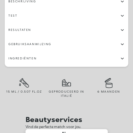
BESCHRIJVING
TEST
RESULTATEN
GEBRUIKSAANWIJZING
INGREDIËNTEN
15 ML / 0.507 FL.OZ
GEPRODUCEERD IN
6 MAANDEN
ITALIË
Beautyservices
Vind de perfecte match voor jou.