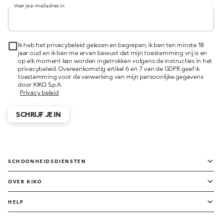
Voer je e-mailadres in
Ik heb het privacybeleid gelezen en begrepen, ik ben ten minste 18
jaar oud en ik ben me ervan bewust dat mijn toestemming vrij is en
op elk moment kan worden ingetrokken volgens de instructies in het
privacybeleid. Overeenkomstig artikel 6 en 7 van de GDPR geef ik
toestemming voor de verwerking van mijn persoonlijke gegevens
door KIKO S.p.A.
Privacy beleid
SCHRIJF JE IN
SCHOONHEIDSDIENSTEN
OVER KIKO
HELP