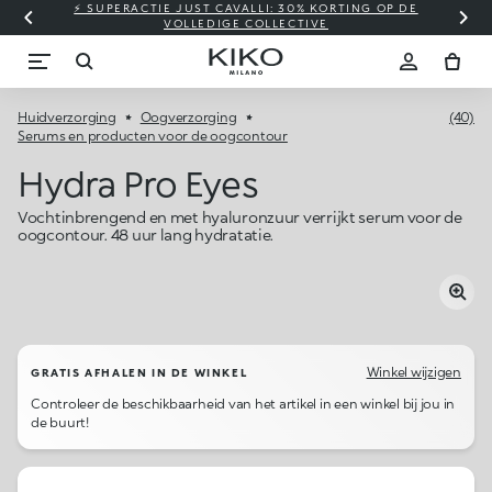
⚡ SUPERACTIE JUST CAVALLI: 30% KORTING OP DE
VOLLEDIGE COLLECTIVE
Huidverzorging
Oogverzorging
(40)
Serums en producten voor de oogcontour
Hydra Pro Eyes
Vochtinbrengend en met hyaluronzuur verrijkt serum voor de
oogcontour. 48 uur lang hydratatie.
Winkel wijzigen
GRATIS AFHALEN IN DE WINKEL
Controleer de beschikbaarheid van het artikel in een winkel bij jou in
de buurt!