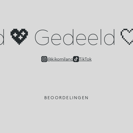
d 💖 Gedeeld 🤍
@kikomilano
TikTok
BEOORDELINGEN