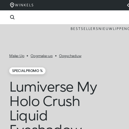
WINKELS
BESTSELLERS
NIEUW
LIPPEN
Make-Up
Oogmake-up
Oogschaduw
SPECIAL PROMO %
Lumiverse My
Holo Crush
Liquid