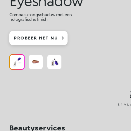
Eyeshadow
Compacte oogschaduw met een
holografische finish
PROBEER HET NU
1.4 ML 
Beautyservices