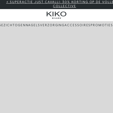
⚡ SUPERACTIE JUST CAVALLI: 30% KORTING OP DE VOLL
COLLECTIVE
GEZICHT
OGEN
NAGELS
VERZORGING
ACCESSOIRES
PROMOTIES