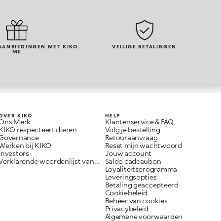
AANBIEDINGEN MET KIKO
VEILIGE BETALINGEN
ME
OVER KIKO
HELP
Ons Merk
Klantenservice & FAQ
KIKO respecteert dieren
Volg je bestelling
Governance
Retouraanvraag
Werken bij KIKO
Reset mijn wachtwoord
Investors
Jouw account
Verklarende woordenlijst van ingrediënten
Saldo cadeaubon
Loyaliteitsprogramma
Leveringsopties
Betaling geaccepteerd
Cookiebeleid
Beheer van cookies
Privacybeleid
Algemene voorwaarden