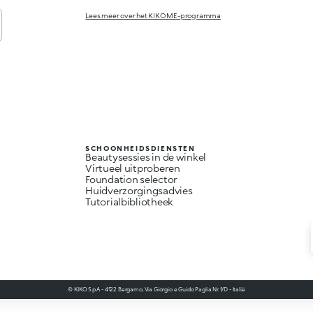
Lees meer over het KIKO ME-programma
SCHOONHEIDSDIENSTEN
Beautysessies in de winkel
Virtueel uitproberen
Foundation selector
Huidverzorgingsadvies
Tutorialbibliotheek
© KIKO S.p.A. - 4122 Bergamo, Via Giorgio e Guido Paglia Nr. 1/D - Italië