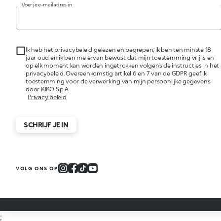
Voer je e-mailadres in
Ik heb het privacybeleid gelezen en begrepen, ik ben ten minste 18
jaar oud en ik ben me ervan bewust dat mijn toestemming vrij is en
op elk moment kan worden ingetrokken volgens de instructies in het
privacybeleid. Overeenkomstig artikel 6 en 7 van de GDPR geef ik
toestemming voor de verwerking van mijn persoonlijke gegevens
door KIKO S.p.A.
Privacy beleid
SCHRIJF JE IN
VOLG ONS OP
;