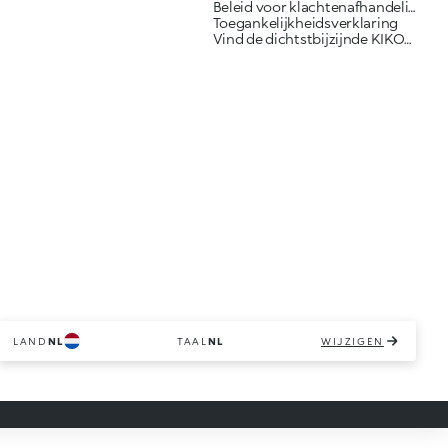
Beleid voor klachtenafhandeling
Toegankelijkheidsverklaring
Vind de dichtstbijzijnde KIKO-winkel
LAND
NL
TAAL
NL
WIJZIGEN