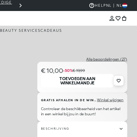
EDIGE
THE KIKO SALE: TOT -50%
HELP
NL | NL
BEAUTY SERVICES
CADEAUS
Alle beoordelingen (27)
€ 10,00
-50%
€ 19,99
TOEVOEGEN AAN
WINKELMANDJE
Winkel wijzigen
GRATIS AFHALEN IN DE WINKEL
Controleer de beschikbaarheid van het artikel
in een winkel bij jou in de buurt!
BESCHRIJVING