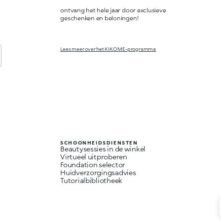
ontvang het hele jaar door exclusieve
geschenken en beloningen!
Lees meer over het KIKO ME-programma
SCHOONHEIDSDIENSTEN
Beautysessies in de winkel
Virtueel uitproberen
Foundation selector
Huidverzorgingsadvies
Tutorialbibliotheek