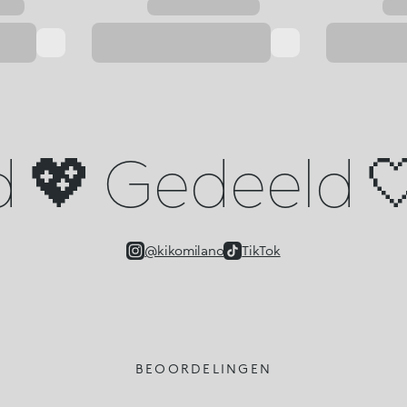
d 💖 Gedeeld 🤍
@kikomilano
TikTok
BEOORDELINGEN