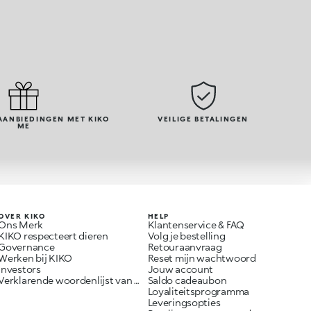
AANBIEDINGEN MET KIKO
VEILIGE BETALINGEN
ME
OVER KIKO
HELP
Ons Merk
Klantenservice & FAQ
KIKO respecteert dieren
Volg je bestelling
Governance
Retouraanvraag
Werken bij KIKO
Reset mijn wachtwoord
Investors
Jouw account
Verklarende woordenlijst van ingrediënten
Saldo cadeaubon
Loyaliteitsprogramma
Leveringsopties