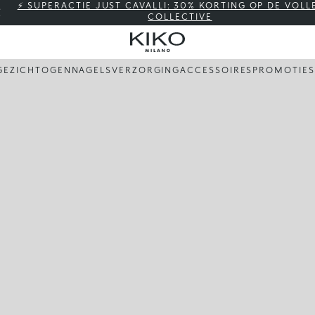
⚡ SUPERACTIE JUST CAVALLI: 30% KORTING OP DE VOLL
COLLECTIVE
GEZICHT
OGEN
NAGELS
VERZORGING
ACCESSOIRES
PROMOTIES