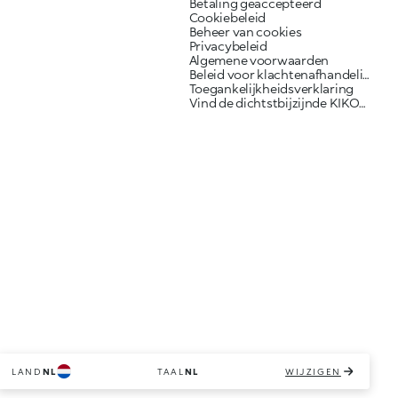
Betaling geaccepteerd
Cookiebeleid
Beheer van cookies
Privacybeleid
Algemene voorwaarden
Beleid voor klachtenafhandeling
Toegankelijkheidsverklaring
Vind de dichtstbijzijnde KIKO-winkel
LAND
NL
TAAL
NL
WIJZIGEN