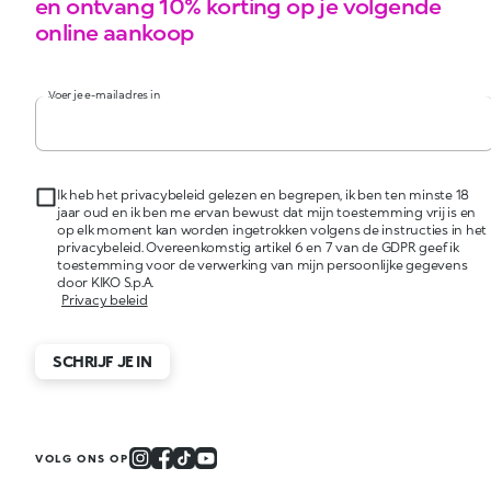
en ontvang 10% korting op je volgende
online aankoop
Voer je e-mailadres in
Ik heb het privacybeleid gelezen en begrepen, ik ben ten minste 18
jaar oud en ik ben me ervan bewust dat mijn toestemming vrij is en
op elk moment kan worden ingetrokken volgens de instructies in het
privacybeleid. Overeenkomstig artikel 6 en 7 van de GDPR geef ik
toestemming voor de verwerking van mijn persoonlijke gegevens
door KIKO S.p.A.
Privacy beleid
SCHRIJF JE IN
VOLG ONS OP