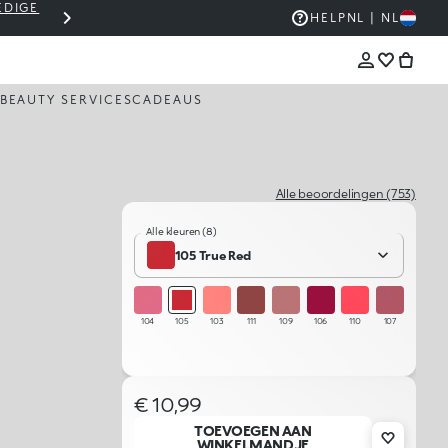
EDIGE
THE KIKO SALE: TOT -50%
HELP
NL | NL
BEAUTY SERVICES
CADEAUS
Alle beoordelingen (753)
Alle kleuren (8)
105 True Red
104
105
103
111
109
106
110
107
€ 10,99
TOEVOEGEN AAN
WINKELMANDJE