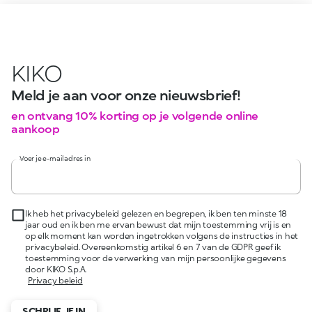
KIKO
Meld je aan voor onze nieuwsbrief!
en ontvang 10% korting op je volgende online
aankoop
Voer je e-mailadres in
Ik heb het privacybeleid gelezen en begrepen, ik ben ten minste 18
jaar oud en ik ben me ervan bewust dat mijn toestemming vrij is en
op elk moment kan worden ingetrokken volgens de instructies in het
privacybeleid. Overeenkomstig artikel 6 en 7 van de GDPR geef ik
toestemming voor de verwerking van mijn persoonlijke gegevens
door KIKO S.p.A.
Privacy beleid
SCHRIJF JE IN