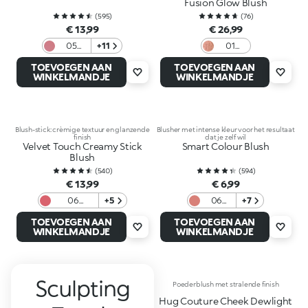
Fusion Glow Blush
(
595
)
(
76
)
€ 13,99
€ 26,99
05
+11
01
Mauve
Sunlit
TOEVOEGEN AAN
TOEVOEGEN AAN
Mocha
WINKELMANDJE
WINKELMANDJE
Blush-stick: crèmige textuur en glanzende
Blusher met intense kleur voor het resultaat
finish
dat je zelf wil
Velvet Touch Creamy Stick
Smart Colour Blush
Blush
(
540
)
(
594
)
€ 13,99
€ 6,99
06
+5
06
+7
Geranium
Mauve
TOEVOEGEN AAN
TOEVOEGEN AAN
WINKELMANDJE
WINKELMANDJE
Sculpting
Poederblush met stralende finish
Hug Couture Cheek Dewlight