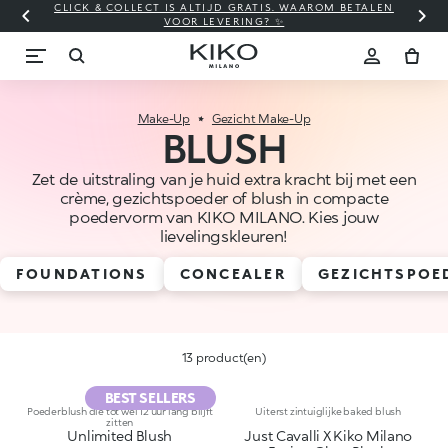
CLICK & COLLECT IS ALTIJD GRATIS. WAAROM BETALEN
WI
VOOR LEVERING? ✨
Make-Up
Gezicht Make-Up
BLUSH
Zet de uitstraling van je huid extra kracht bij met een
crème, gezichtspoeder of blush in compacte
poedervorm van KIKO MILANO. Kies jouw
lievelingskleuren!
FOUNDATIONS
CONCEALER
GEZICHTSPOE
13 product(en)
BEST SELLERS
Poederblush die tot wel 12 uur lang blijft
Uiterst zintuiglijke baked blush
zitten
Unlimited Blush
Just Cavalli X Kiko Milano