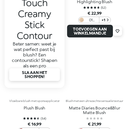
Touch
Highlighting Blush
(
52
)
Creamy
€ 22,99
01
+1
Stick
Golden
TOEVOEGEN AAN
Tulle
Contour
WINKELMANDJE
Beter samen: weet je
wat perfect past bij
blush? Een
contourstick! Shapen
als een pro
SLA AAN HET
SHOPPEN!
Vloeibare blush met sponsapplicator
Blush met een ultrazachte sensuele textuur
Plush Blush
Matte Diaries Bounce&Blur
Matte Blush
(
54
)
€ 16,99
€ 21,99