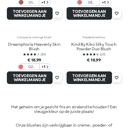
01
+1
03
+1
Dough
Timeless
TOEVOEGEN AAN
TOEVOEGEN AAN
Not
Mauve
WINKELMANDJE
WINKELMANDJE
Disturb
Compacte crèmige blush
Poederblushduo
Dreamphoria Heavenly Skin
Kind By Kiko Silky Touch
Blush
Powder Duo Blush
(
31
)
(
27
)
€ 18,99
€ 18,99
02
+1
Cosmic
TOEVOEGEN AAN
TOEVOEGEN AAN
Coral
WINKELMANDJE
WINKELMANDJE
Het geheim om je gezicht fris en stralend te houden? Een
Onze blushes zijn verkrijgbaar in crème-, poeder- of