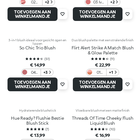
02
+2
03 Ivy
+2
Crystal
League
TOEVOEGEN AAN
TOEVOEGEN AAN
Coral
Rosé
WINKELMANDJE
WINKELMANDJE
3-in-1 blush ideaal voor gezicht ogen en
Duo blush palette met een stralende finish
lippen
So Chic Trio Blush
Flirt Alert Strike A Match Blush
& Glow Palette
(
51
)
(
11
)
€ 14,99
€ 22,99
04
+3
01
+1
Ruby
Flame
TOEVOEGEN AAN
TOEVOEGEN AAN
Bliss
Emoji
WINKELMANDJE
WINKELMANDJE
Hydraterende blushstick
Vloeibare blush met een matte finish
Hue Ready? Flushie Bestie
Threads Of Time Cheeky Flush
Blush Stick
Liquid Blush
(
7
)
(
10
)
€ 13,99
€ 16,99