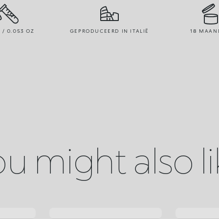
R / 0.053 OZ
GEPRODUCEERD IN ITALIË
18 MAAN
u might also l