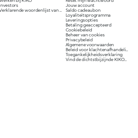
Werken bij KIKO
Reset mijn wachtwoord
Investors
Jouw account
Verklarende woordenlijst van ingrediënten
Saldo cadeaubon
Loyaliteitsprogramma
Leveringsopties
Betaling geaccepteerd
Cookiebeleid
Beheer van cookies
Privacybeleid
Algemene voorwaarden
Beleid voor klachtenafhandeling
Toegankelijkheidsverklaring
Vind de dichtstbijzijnde KIKO-winkel