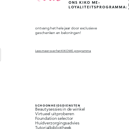
ONS KIKO ME-
LOYALITEITSPROGRAMMA:
ontvang het hele jaar door exclusieve
geschenken en beloningen!
Lees meer over het KIKO ME-programma
SCHOONHEIDSDIENSTEN
Beautysessies in de winkel
Virtueel uitproberen
Foundation selector
Huidverzorgingsadvies
Tutorialbibliotheek