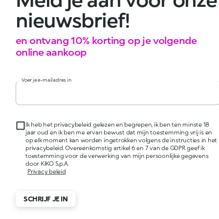
nieuwsbrief!
en ontvang 10% korting op je volgende
online aankoop
Voer je e-mailadres in
Ik heb het privacybeleid gelezen en begrepen, ik ben ten minste 18
jaar oud en ik ben me ervan bewust dat mijn toestemming vrij is en
op elk moment kan worden ingetrokken volgens de instructies in het
privacybeleid. Overeenkomstig artikel 6 en 7 van de GDPR geef ik
toestemming voor de verwerking van mijn persoonlijke gegevens
door KIKO S.p.A.
Privacy beleid
SCHRIJF JE IN