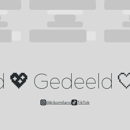
d 💖 Gedeeld 🤍
@kikomilano
TikTok