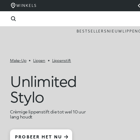
WINKELS
BESTSELLERS
NIEUW
LIPPEN
Make-Up
Lippen
Lippenstift
Unlimited
Stylo
Crèmige lippenstift die tot wel 10 uur
lang houdt
PROBEER HET NU