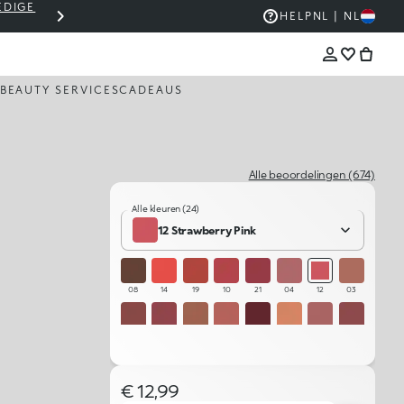
EDIGE
THE KIKO SALE: TOT -50%
HELP
NL | NL
BEAUTY SERVICES
CADEAUS
Alle beoordelingen (674)
Alle kleuren (24)
12 Strawberry Pink
08
14
19
10
21
04
12
03
09
11
02
06
24
01
05
20
15
13
07
23
16
18
22
17
€ 12,99