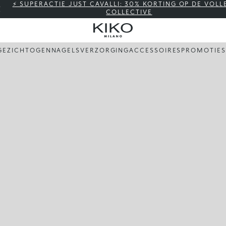
⚡ SUPERACTIE JUST CAVALLI: 30% KORTING OP DE VOLL
COLLECTIVE
GEZICHT
OGEN
NAGELS
VERZORGING
ACCESSOIRES
PROMOTIES