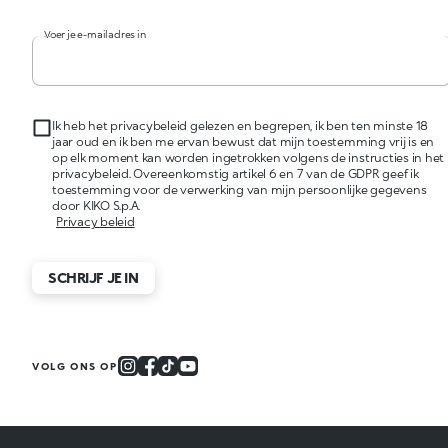
Voer je e-mailadres in
Ik heb het privacybeleid gelezen en begrepen, ik ben ten minste 18
jaar oud en ik ben me ervan bewust dat mijn toestemming vrij is en
op elk moment kan worden ingetrokken volgens de instructies in het
privacybeleid. Overeenkomstig artikel 6 en 7 van de GDPR geef ik
toestemming voor de verwerking van mijn persoonlijke gegevens
door KIKO S.p.A.
Privacy beleid
SCHRIJF JE IN
VOLG ONS OP