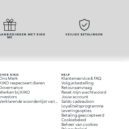
AANBIEDINGEN MET KIKO
VEILIGE BETALINGEN
ME
OVER KIKO
HELP
Ons Merk
Klantenservice & FAQ
KIKO respecteert dieren
Volg je bestelling
Governance
Retouraanvraag
Werken bij KIKO
Reset mijn wachtwoord
Investors
Jouw account
Verklarende woordenlijst van ingrediënten
Saldo cadeaubon
Loyaliteitsprogramma
Leveringsopties
Betaling geaccepteerd
Cookiebeleid
Beheer van cookies
Privacybeleid