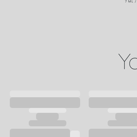
7 ML /
Yo