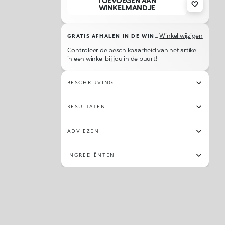
TOEVOEGEN AAN
14
77
70
16
64
79
23
48
WINKELMANDJE
41
101
21
11
34
57
18
53
Winkel wijzigen
GRATIS AFHALEN IN DE WINKEL
Controleer de beschikbaarheid van het artikel
76
01
43
73
15
103
102
22
in een winkel bij jou in de buurt!
82
56
55
13
26
25
54
42
BESCHRIJVING
49
66
24
65
03
71
07
28
RESULTATEN
72
ADVIEZEN
INGREDIËNTEN