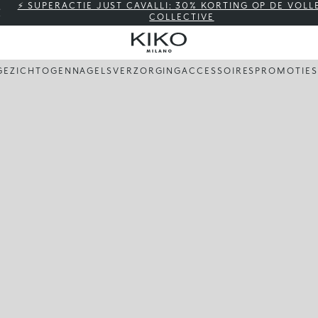
⚡ SUPERACTIE JUST CAVALLI: 30% KORTING OP DE VOLL
COLLECTIVE
GEZICHT
OGEN
NAGELS
VERZORGING
ACCESSOIRES
PROMOTIES