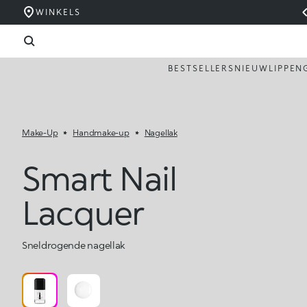
WINKELS
BESTSELLERS
NIEUW
LIPPEN
Make-Up
Handmake-up
Nagellak
Smart Nail
Lacquer
Sneldrogende nagellak