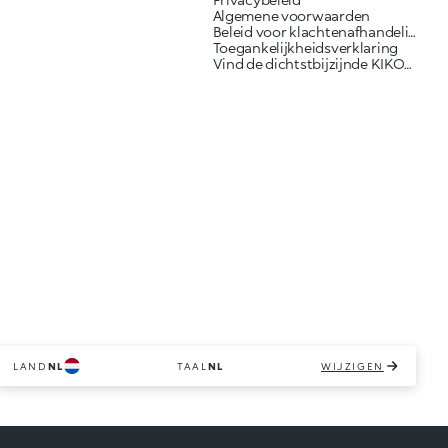
Algemene voorwaarden
Beleid voor klachtenafhandeling
Toegankelijkheidsverklaring
Vind de dichtstbijzijnde KIKO-winkel
LAND
NL
TAAL
NL
WIJZIGEN