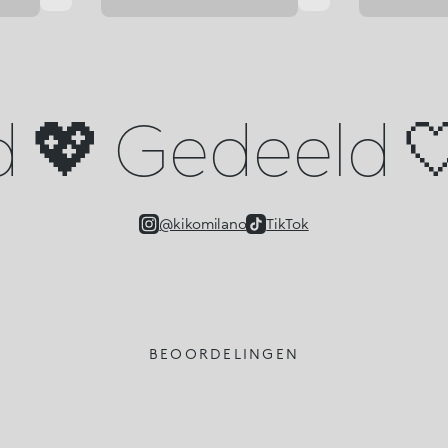
d 💖 Gedeeld 🤍
@kikomilano
TikTok
BEOORDELINGEN