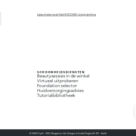
Lees meer over het KIKO ME-programma
SCHOONHEIDSDIENSTEN
Beautysessies in de winkel
Virtueel uitproberen
Foundation selector
Huidverzorgingsadvies
Tutorialbibliotheek
© KIKO S.p.A. - 4122 Bergamo, Via Giorgio e Guido Paglia Nr. 1/D - Italië