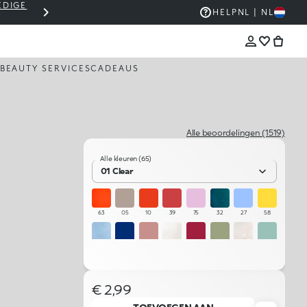
EDIGE
THE KIKO SALE: TOT -50%
HELP
NL | NL
BEAUTY SERVICES
CADEAUS
Alle beoordelingen (1519)
Alle kleuren (65)
01 Clear
63
05
10
39
75
32
27
58
81
30
51
150
12
153
97
84
02
96
45
19
87
06
04
67
€ 2,99