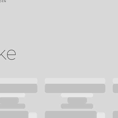
DEN
ike