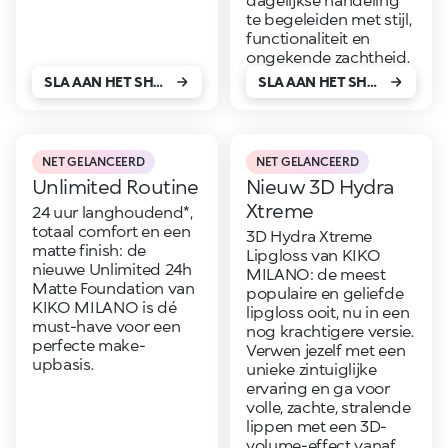
te begeleiden met stijl,
functionaliteit en
ongekende zachtheid.
SLA AAN HET SHOPPEN!
SLA AAN HET SHOPPEN!
NET GELANCEERD
NET GELANCEERD
Unlimited Routine
Nieuw 3D Hydra
Xtreme
24 uur langhoudend*,
totaal comfort en een
3D Hydra Xtreme
matte finish: de
Lipgloss van KIKO
nieuwe Unlimited 24h
MILANO: de meest
Matte Foundation van
populaire en geliefde
KIKO MILANO is dé
lipgloss ooit, nu in een
must-have voor een
nog krachtigere versie.
perfecte make-
Verwen jezelf met een
upbasis.
unieke zintuiglijke
ervaring en ga voor
volle, zachte, stralende
lippen met een 3D-
volume-effect vanaf