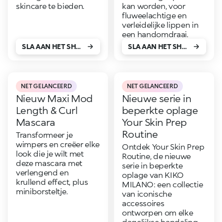
skincare te bieden.
kan worden, voor
fluweelachtige en
verleidelijke lippen in
een handomdraai.
SLA AAN HET SHOPPEN!
SLA AAN HET SHOPPEN!
NET GELANCEERD
NET GELANCEERD
Nieuw Maxi Mod
Nieuwe serie in
Length & Curl
beperkte oplage
Mascara
Your Skin Prep
Routine
Transformeer je
wimpers en creëer elke
Ontdek Your Skin Prep
look die je wilt met
Routine, de nieuwe
deze mascara met
serie in beperkte
verlengend en
oplage van KIKO
krullend effect, plus
MILANO: een collectie
miniborsteltje.
van iconische
accessoires
ontworpen om elke
dagelijkse handeling