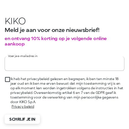
KIKO
Meld je aan voor onze nieuwsbrief!
en ontvang 10% korting op je volgende online
aankoop
Voer je e-mailadres in
Ik heb het privacybeleid gelezen en begrepen, ik ben ten minste 18
jaar oud en ik ben me ervan bewust dat mijn toestemming vrij is en
op elk moment kan worden ingetrokken volgens de instructies in het
privacybeleid. Overeenkomstig artikel 6 en 7 van de GDPR geef ik
toestemming voor de verwerking van mijn persoonlijke gegevens
door KIKO S.p.A.
Privacy beleid
SCHRIJF JE IN