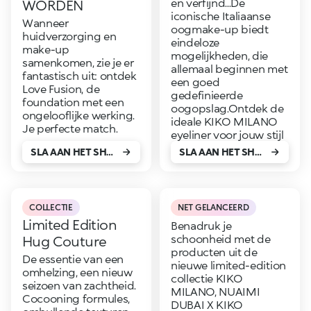
en verfijnd...De
WORDEN
iconische Italiaanse
Wanneer
oogmake-up biedt
huidverzorging en
eindeloze
make-up
mogelijkheden, die
samenkomen, zie je er
allemaal beginnen met
fantastisch uit: ontdek
een goed
Love Fusion, de
gedefinieerde
foundation met een
oogopslag.Ontdek de
ongelooflijke werking.
ideale KIKO MILANO
Je perfecte match.
eyeliner voor jouw stijl
SLA AAN HET SHOPPEN!
SLA AAN HET SHOPPEN!
COLLECTIE
NET GELANCEERD
Limited Edition
Benadruk je
schoonheid met de
Hug Couture
producten uit de
De essentie van een
nieuwe limited-edition
omhelzing, een nieuw
collectie KIKO
seizoen van zachtheid.
MILANO, NUAIMI
Cocooning formules,
DUBAI X KIKO