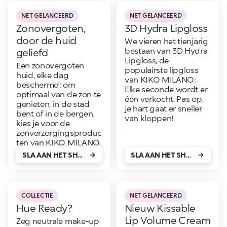
NET GELANCEERD
NET GELANCEERD
Zonovergoten,
3D Hydra Lipgloss
door de huid
We vieren het tienjarig
bestaan van 3D Hydra
geliefd
Lipgloss, de
Een zonovergoten
populairste lipgloss
huid, elke dag
van KIKO MILANO:
beschermd: om
Elke seconde wordt er
optimaal van de zon te
één verkocht. Pas op,
genieten, in de stad
je hart gaat er sneller
bent of in de bergen,
van kloppen!
kies je voor de
zonverzorgingsproduc
ten van KIKO MILANO.
SLA AAN HET SHOPPEN!
SLA AAN HET SHOPPEN!
COLLECTIE
NET GELANCEERD
Hue Ready?
Nieuw Kissable
Lip Volume Cream
Zeg neutrale make-up