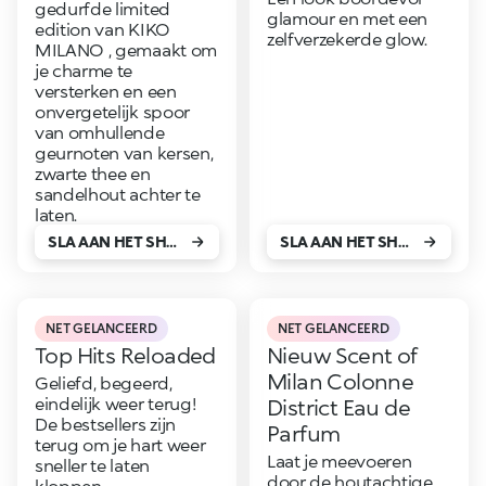
gedurfde limited
glamour en met een
edition van KIKO
zelfverzekerde glow.
MILANO , gemaakt om
je charme te
versterken en een
onvergetelijk spoor
van omhullende
geurnoten van kersen,
zwarte thee en
sandelhout achter te
laten.
SLA AAN HET SHOPPEN!
SLA AAN HET SHOPPEN!
NET GELANCEERD
NET GELANCEERD
Top Hits Reloaded
Nieuw Scent of
Milan Colonne
Geliefd, begeerd,
eindelijk weer terug!
District Eau de
De bestsellers zijn
Parfum
terug om je hart weer
Laat je meevoeren
sneller te laten
door de houtachtige,
kloppen