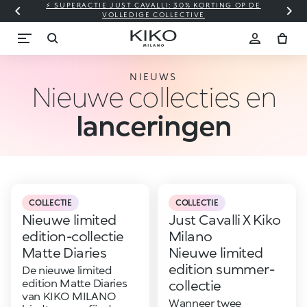
⚡ SUPERACTIE JUST CAVALLI: 30% KORTING OP DE
VOLLEDIGE COLLECTIVE
NIEUWS
Nieuwe collecties en
lanceringen
COLLECTIE
COLLECTIE
Nieuwe limited
Just Cavalli X Kiko
edition-collectie
Milano
Matte Diaries
Nieuwe limited
edition summer-
De nieuwe limited
edition Matte Diaries
collectie
van KIKO MILANO
Wanneer twee