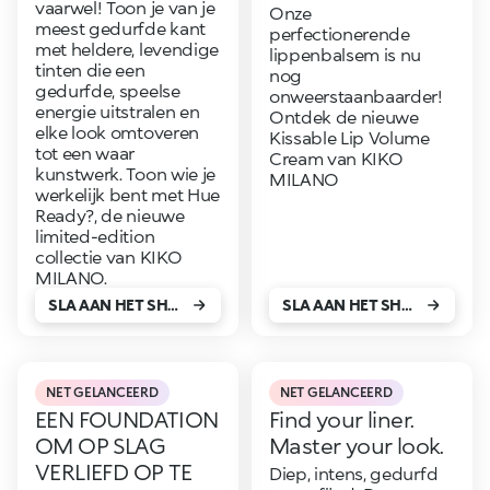
vaarwel! Toon je van je
Onze
meest gedurfde kant
perfectionerende
met heldere, levendige
lippenbalsem is nu
tinten die een
nog
gedurfde, speelse
onweerstaanbaarder!
energie uitstralen en
Ontdek de nieuwe
elke look omtoveren
Kissable Lip Volume
tot een waar
Cream van KIKO
kunstwerk. Toon wie je
MILANO
werkelijk bent met Hue
Ready?, de nieuwe
limited-edition
collectie van KIKO
MILANO.
SLA AAN HET SHOPPEN!
SLA AAN HET SHOPPEN!
NET GELANCEERD
NET GELANCEERD
EEN FOUNDATION
Find your liner.
OM OP SLAG
Master your look.
VERLIEFD OP TE
Diep, intens, gedurfd