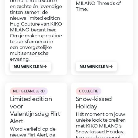
omhullende texturen
MILANO Threads of
en zachte én levendige
Time.
tinten samen: de
nieuwe limited edition
Hug Couture van KIKO
MILANO begint hier.
Om je make-uproutine
te transformeren in
een onvergetelijke
multisensorische
ervaring.
NU WINKELEN
NU WINKELEN
NET GELANCEERD
COLLECTIE
Limited edition
Snow-kissed
voor
Holiday
Valentijnsdag Flirt
Hét moment om jouw
unieke look te creëren
Alert
met KIKO MILANO’s
Word verliefd op de
Snow-kissed Holiday.
nieuwe Flirt Alert, de
Een look boordevol