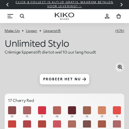
CLICK & COLLECT IS ALTIJD GRATIS. WAAROM BETALEN
WI
VOOR LEVERING? ✨
Make-Up
Lippen
Lippenstift
(676)
Unlimited Stylo
Crèmige lippenstift die tot wel 10 uur lang houdt
PROBEER HET NU
17 Cherry Red
20
05
15
06
24
02
01
14