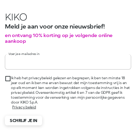
KIKO
Meld je aan voor onze nieuwsbrief!
en ontvang 10% korting op je volgende online
aankoop
Voer je e-mailadres in
Ik heb het privacybeleid gelezen en begrepen, ik ben ten minste 18
jaar oud en ik ben me ervan bewust dat mijn toestemming vrij is en
op elk moment kan worden ingetrokken volgens de instructies in het
privacybeleid. Overeenkomstig artikel 6 en 7 van de GDPR geef ik
toestemming voor de verwerking van mijn persoonlijke gegevens
door KIKO S.p.A.
Privacy beleid
SCHRIJF JE IN