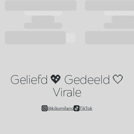
Geliefd 💖 Gedeeld 🤍
Virale
@kikomilano
TikTok