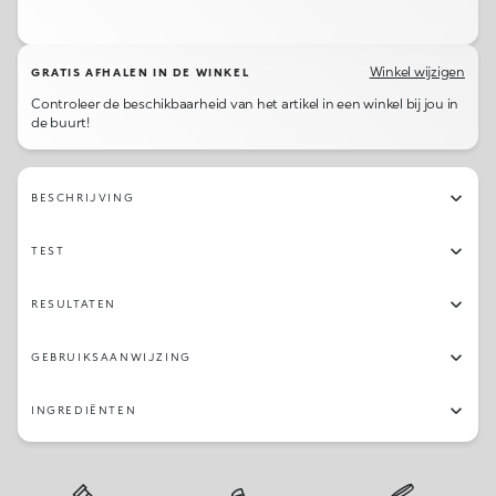
16
10
19
12
03
22
18
04
21
09
11
08
13
07
17
23
Winkel wijzigen
GRATIS AFHALEN IN DE WINKEL
Controleer de beschikbaarheid van het artikel in een winkel bij jou in
de buurt!
BESCHRIJVING
TEST
RESULTATEN
GEBRUIKSAANWIJZING
INGREDIËNTEN