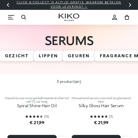
CLICK & COLLECT IS ALTIJD GRATIS. WAAROM BETALEN
WI
VOOR LEVERING? ✨
SERUMS
GEZICHT
LIPPEN
GEUREN
FRAGRANCE M
3 product(en)
Haarolie voor mooi gedefinieerde krullen tot
Ontwarrend serum voor steil en glanzend
wel 72 uur lang
haar
Spiral Shine Hair Oil
Silky Gloss Hair Serum
(
11
)
(
7
)
€ 21,99
€ 21,99