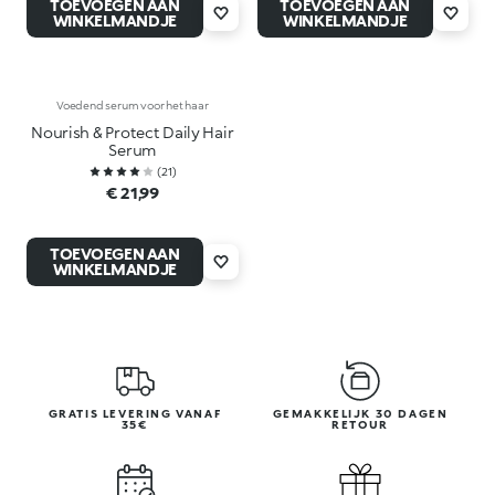
TOEVOEGEN AAN
TOEVOEGEN AAN
WINKELMANDJE
WINKELMANDJE
Voedend serum voor het haar
Nourish & Protect Daily Hair
Serum
(
21
)
€ 21,99
TOEVOEGEN AAN
WINKELMANDJE
GRATIS LEVERING VANAF
GEMAKKELIJK 30 DAGEN
35€
RETOUR