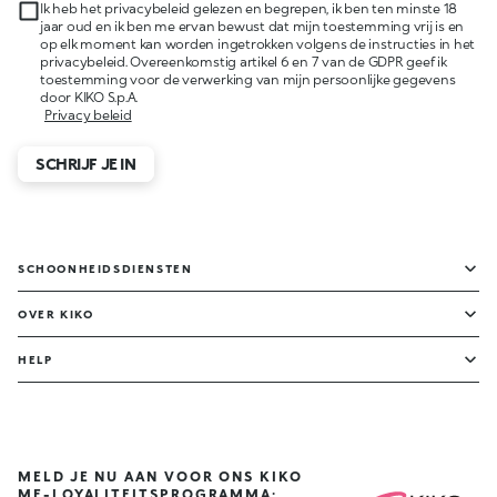
Ik heb het privacybeleid gelezen en begrepen, ik ben ten minste 18
jaar oud en ik ben me ervan bewust dat mijn toestemming vrij is en
op elk moment kan worden ingetrokken volgens de instructies in het
privacybeleid. Overeenkomstig artikel 6 en 7 van de GDPR geef ik
toestemming voor de verwerking van mijn persoonlijke gegevens
door KIKO S.p.A.
Privacy beleid
SCHRIJF JE IN
SCHOONHEIDSDIENSTEN
OVER KIKO
HELP
MELD JE NU AAN VOOR ONS KIKO
ME-LOYALITEITSPROGRAMMA: