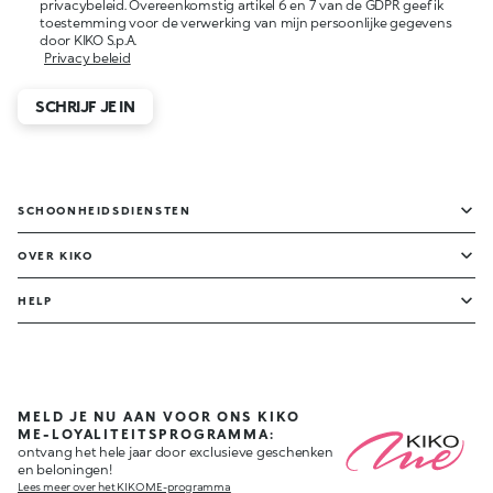
privacybeleid. Overeenkomstig artikel 6 en 7 van de GDPR geef ik
toestemming voor de verwerking van mijn persoonlijke gegevens
door KIKO S.p.A.
Privacy beleid
SCHRIJF JE IN
SCHOONHEIDSDIENSTEN
OVER KIKO
HELP
MELD JE NU AAN VOOR ONS KIKO
ME-LOYALITEITSPROGRAMMA:
ontvang het hele jaar door exclusieve geschenken
en beloningen!
Lees meer over het KIKO ME-programma