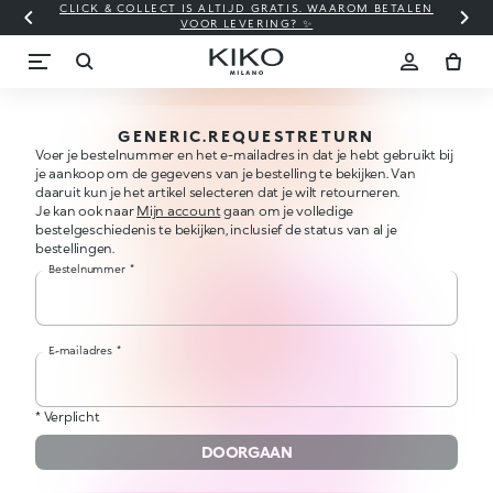
CLICK & COLLECT IS ALTIJD GRATIS. WAAROM BETALEN
WI
VOOR LEVERING? ✨
GENERIC.REQUESTRETURN
Voer je bestelnummer en het e-mailadres in dat je hebt gebruikt bij
je aankoop om de gegevens van je bestelling te bekijken. Van
daaruit kun je het artikel selecteren dat je wilt retourneren.
Je kan ook naar
Mijn account
gaan om je volledige
bestelgeschiedenis te bekijken, inclusief de status van al je
bestellingen.
Bestelnummer
*
E-mailadres
*
* Verplicht
DOORGAAN