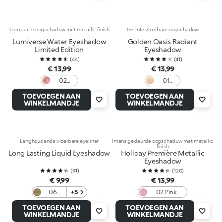
Compacte oogschaduw met metallic finish
Getinte vloeibare oogschaduw
Lumiverse Water Eyeshadow
Golden Oasis Radiant
Limited Edition
Eyeshadow
(
44
)
(
41
)
€ 13,99
€ 13,99
02
01
Polarize
Perfect
TOEVOEGEN AAN
TOEVOEGEN AAN
Pastel
Gold
WINKELMANDJE
WINKELMANDJE
Langhoudende vloeibare eyeliner
Intens gekleurde oogschaduw met metallic
finish
Long Lasting Liquid Eyeshadow
Holiday Première Metallic
Eyeshadow
(
91
)
(
120
)
€ 9,99
€ 13,99
06
+5
02 Pink
Jungle
Monologue
TOEVOEGEN AAN
TOEVOEGEN AAN
Green
WINKELMANDJE
WINKELMANDJE