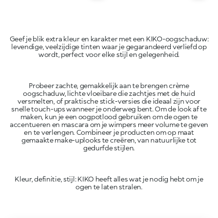
Geef je blik extra kleur en karakter met een KIKO-oogschaduw:
levendige, veelzijdige tinten waar je gegarandeerd verliefd op
wordt, perfect voor elke stijl en gelegenheid.
Probeer zachte, gemakkelijk aan te brengen crème
oogschaduw, lichte vloeibare die zachtjes met de huid
versmelten, of praktische stick-versies die ideaal zijn voor
snelle touch-ups wanneer je onderweg bent. Om de look af te
maken, kun je een oogpotlood gebruiken om de ogen te
accentueren en mascara om je wimpers meer volume te geven
en te verlengen. Combineer je producten om op maat
gemaakte make-uplooks te creëren, van natuurlijke tot
gedurfde stijlen.
Kleur, definitie, stijl: KIKO heeft alles wat je nodig hebt om je
ogen te laten stralen.