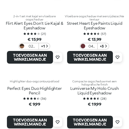
2-in-1 set met kajal en vloeibare
Vloeibare oogschaduw met een zijdezachte
oogschaduw
textuur
Flirt Alert Eyes Don't Lie Kajal &
Street Heart Eye Paints Liquid
Eyeshadow
Eyeshadow
(
21
)
(
57
)
€ 15,99
€ 13,99
02
+1
04
+3
Cocoa
Plum
TOEVOEGEN AAN
TOEVOEGEN AAN
Crush
Veil ​
WINKELMANDJE
WINKELMANDJE
Highlighter duo-oogcontourpotlood
Compacte oogschaduw met een
holografische finish
Perfect Eyes Duo Highlighter
Lumiverse My Holo Crush
Pencil
Liquid Eyeshadow
(
36
)
(
28
)
€ 9,99
€ 19,99
TOEVOEGEN AAN
TOEVOEGEN AAN
WINKELMANDJE
WINKELMANDJE