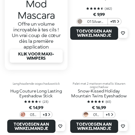
Mod
(
442
)
Mascara
€ 9,99
01 Silver
+11
Offre un volume
Champagne
incroyable à tes cils !
TOEVOEGEN AAN
Un vrai coup de cœur
WINKELMANDJE
dès la première
application
KLIK VOOR MAXI-
WIMPERS
Langhoudende oogschaduwstick
Palet met 2 matte en metallic kleuren
oogschaduw
Hug Couture Long Lasting
Snow-Kissed Holiday
Eyeshadow Stick
Mountain Twins Eyeshadow
(
23
)
(
63
)
€ 14,99
€ 16,99
03
+3
01
+1
Dusky
Cocoa
TOEVOEGEN AAN
TOEVOEGEN AAN
Bloom
Hues
WINKELMANDJE
WINKELMANDJE