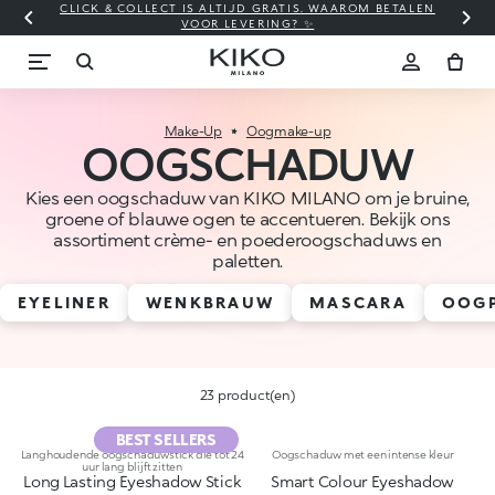
CLICK & COLLECT IS ALTIJD GRATIS. WAAROM BETALEN
WI
VOOR LEVERING? ✨
Make-Up
Oogmake-up
OOGSCHADUW
Kies een oogschaduw van KIKO MILANO om je bruine,
groene of blauwe ogen te accentueren. Bekijk ons
assortiment crème- en poederoogschaduws en
paletten.
EYELINER
WENKBRAUW
MASCARA
OOG
23 product(en)
BEST SELLERS
Langhoudende oogschaduwstick die tot 24
Oogschaduw met een intense kleur
uur lang blijft zitten
Long Lasting Eyeshadow Stick
Smart Colour Eyeshadow