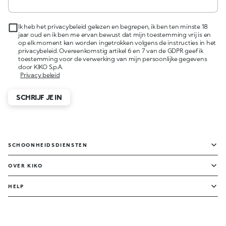
Ik heb het privacybeleid gelezen en begrepen, ik ben ten minste 18
jaar oud en ik ben me ervan bewust dat mijn toestemming vrij is en
op elk moment kan worden ingetrokken volgens de instructies in het
privacybeleid. Overeenkomstig artikel 6 en 7 van de GDPR geef ik
toestemming voor de verwerking van mijn persoonlijke gegevens
door KIKO S.p.A.
Privacy beleid
SCHRIJF JE IN
SCHOONHEIDSDIENSTEN
OVER KIKO
HELP