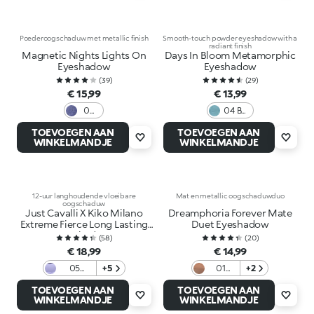
Poederoogschaduw met metallic finish
Smooth-touch powder eyeshadow with a
radiant finish
Magnetic Nights Lights On
Days In Bloom Metamorphic
Eyeshadow
Eyeshadow
(
39
)
(
29
)
€ 15,99
€ 13,99
03
04 Be
Blu
Green
TOEVOEGEN AAN
TOEVOEGEN AAN
Dive
WINKELMANDJE
WINKELMANDJE
12-uur langhoudende vloeibare
Mat en metallic oogschaduwduo
oogschaduw
Just Cavalli X Kiko Milano
Dreamphoria Forever Mate
Extreme Fierce Long Lasting
Duet Eyeshadow
Eyeshadow
(
58
)
(
20
)
€ 18,99
€ 14,99
05
+5
01
+2
Chaotic
Cocoa
TOEVOEGEN AAN
TOEVOEGEN AAN
Violet
And
WINKELMANDJE
WINKELMANDJE
Go