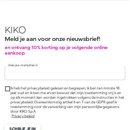
KIKO
Meld je aan voor onze nieuwsbrief!
en ontvang 10% korting op je volgende online
aankoop
Voer je e-mailadres in
Ik heb het privacybeleid gelezen en begrepen, ik ben ten minste 18
jaar oud en ik ben me ervan bewust dat mijn toestemming vrij is en
op elk moment kan worden ingetrokken volgens de instructies in het
privacybeleid. Overeenkomstig artikel 6 en 7 van de GDPR geef ik
toestemming voor de verwerking van mijn persoonlijke gegevens
door KIKO S.p.A.
Privacy beleid
SCHRIJF JE IN