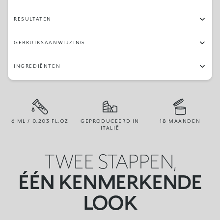
RESULTATEN
GEBRUIKSAANWIJZING
INGREDIËNTEN
6 ML / 0.203 FL.OZ
GEPRODUCEERD IN
18 MAANDEN
ITALIË
TWEE STAPPEN,
ÉÉN KENMERKENDE
LOOK