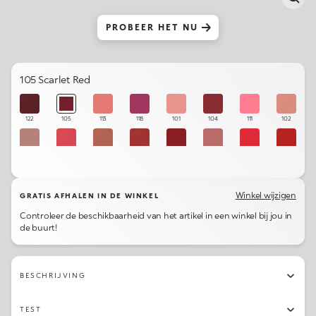
PROBEER HET NU
105 Scarlet Red
122
105
113
118
101
104
111
102
130
110
103
108
106
131
115
107
129
112
121
109
123
120
114
119
Winkel wijzigen
GRATIS AFHALEN IN DE WINKEL
Controleer de beschikbaarheid van het artikel in een winkel bij jou in
de buurt!
BESCHRIJVING
TEST