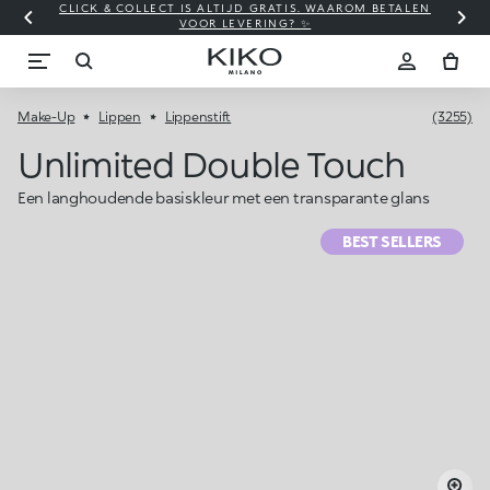
CLICK & COLLECT IS ALTIJD GRATIS. WAAROM BETALEN
WI
VOOR LEVERING? ✨
Make-Up
Lippen
Lippenstift
(3255)
Unlimited Double Touch
Een langhoudende basiskleur met een transparante glans
BEST SELLERS