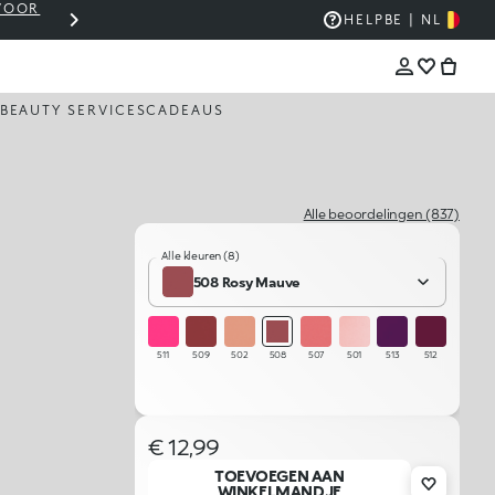
 VOOR
WINKELMANDJE OP €30? VERZENDING IS GRAT
HELP
BE | NL
BEAUTY SERVICES
CADEAUS
Alle beoordelingen (837)
Alle kleuren (8)
508 Rosy Mauve
511
509
502
508
507
501
513
512
€ 12,99
TOEVOEGEN AAN
WINKELMANDJE