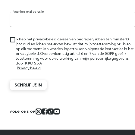
Voer je e-mailadres in
Ik heb het privacybeleid gelezen en begrepen, ik ben ten minste 18
jaar oud en ik ben me ervan bewust dat mijn toestemming vrij is en
op elk moment kan worden ingetrokken volgens de instructies in het
privacybeleid. Overeenkomstig artikel 6 en 7 van de GDPR geef ik
toestemming voor de verwerking van mijn persoonlijke gegevens
door KIKO S.p.A.
Privacy beleid
SCHRIJF JE IN
VOLG ONS OP