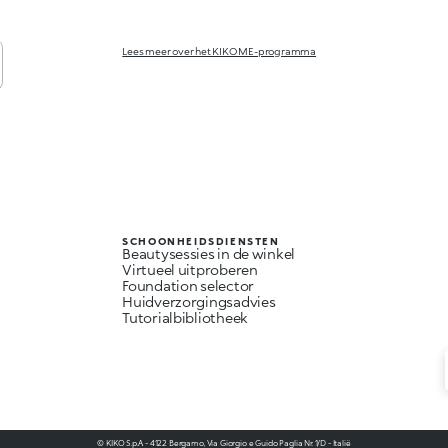
Lees meer over het KIKO ME-programma
SCHOONHEIDSDIENSTEN
Beautysessies in de winkel
Virtueel uitproberen
Foundation selector
Huidverzorgingsadvies
Tutorialbibliotheek
© KIKO S.p.A. - 4122 Bergamo, Via Giorgio e Guido Paglia Nr. 1/D - Italië