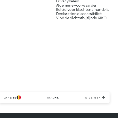
Privacybeleid
Algemene voorwaarden
Beleid voor klachtenafhandeling
Déclaration d’accessibilité
Vind de dichtstbijzijnde KIKO-winkel
LAND
BE
TAAL
NL
WIJZIGEN