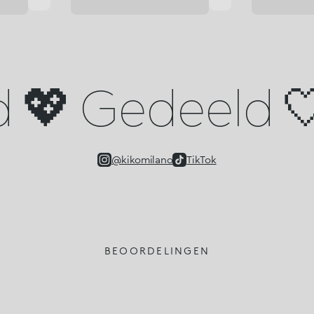
d 💖 Gedeeld 🤍
@kikomilano
TikTok
BEOORDELINGEN