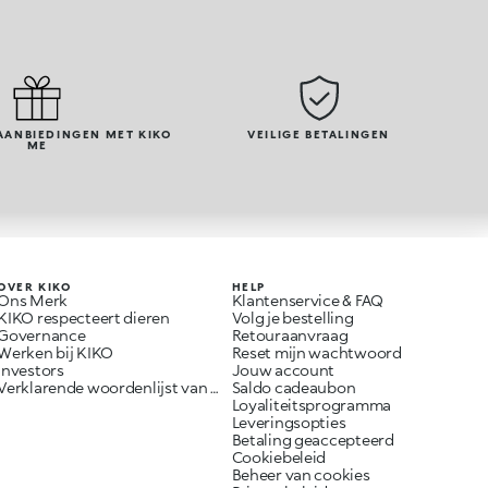
AANBIEDINGEN MET KIKO
VEILIGE BETALINGEN
ME
OVER KIKO
HELP
Ons Merk
Klantenservice & FAQ
KIKO respecteert dieren
Volg je bestelling
Governance
Retouraanvraag
Werken bij KIKO
Reset mijn wachtwoord
Investors
Jouw account
Verklarende woordenlijst van ingrediënten
Saldo cadeaubon
Loyaliteitsprogramma
Leveringsopties
Betaling geaccepteerd
Cookiebeleid
Beheer van cookies