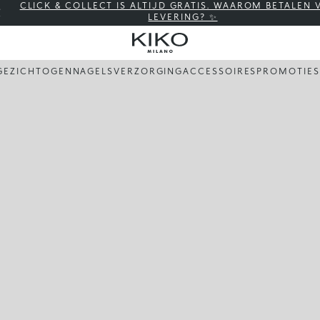
CLICK & COLLECT IS ALTIJD GRATIS. WAAROM BETALEN
LEVERING? ✨
GEZICHT
OGEN
NAGELS
VERZORGING
ACCESSOIRES
PROMOTIES