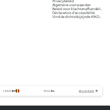
Privacybeleid
Algemene voorwaarden
Beleid voor klachtenafhandeling
Déclaration d’accessibilité
Vind de dichtstbijzijnde KIKO-winkel
LAND
BE
TAAL
NL
WIJZIGEN