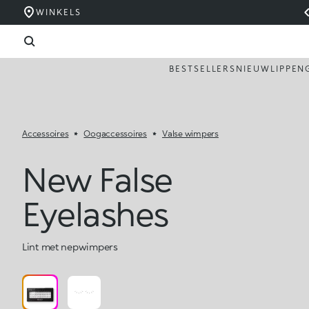
WINKELS
BESTSELLERS
NIEUW
LIPPEN
Accessoires
Oogaccessoires
Valse wimpers
New False
Eyelashes
Lint met nepwimpers