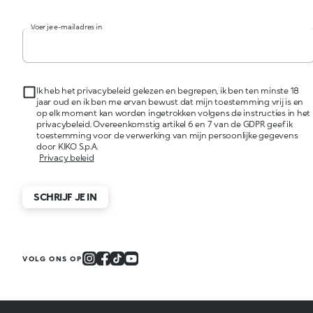
Voer je e-mailadres in
Ik heb het privacybeleid gelezen en begrepen, ik ben ten minste 18
jaar oud en ik ben me ervan bewust dat mijn toestemming vrij is en
op elk moment kan worden ingetrokken volgens de instructies in het
privacybeleid. Overeenkomstig artikel 6 en 7 van de GDPR geef ik
toestemming voor de verwerking van mijn persoonlijke gegevens
door KIKO S.p.A.
Privacy beleid
SCHRIJF JE IN
VOLG ONS OP