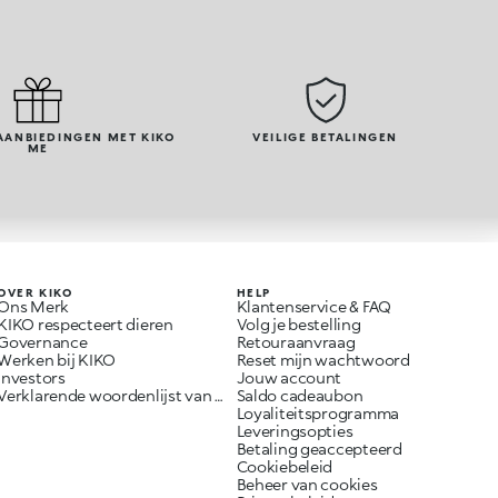
AANBIEDINGEN MET KIKO
VEILIGE BETALINGEN
ME
OVER KIKO
HELP
Ons Merk
Klantenservice & FAQ
KIKO respecteert dieren
Volg je bestelling
Governance
Retouraanvraag
Werken bij KIKO
Reset mijn wachtwoord
Investors
Jouw account
Verklarende woordenlijst van ingrediënten
Saldo cadeaubon
Loyaliteitsprogramma
Leveringsopties
Betaling geaccepteerd
Cookiebeleid
Beheer van cookies