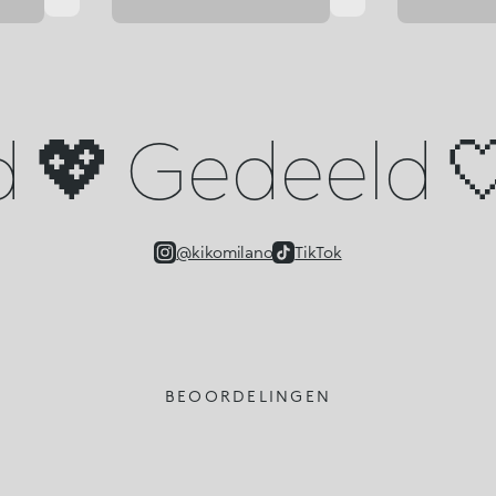
d 💖 Gedeeld 🤍
@kikomilano
TikTok
BEOORDELINGEN