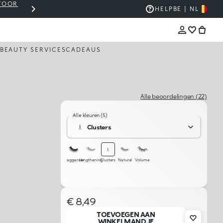
 VOOR
WINKELMANDJE OP €30? VERZENDING IS GRAT
HELP
BE | NL
BEAUTY SERVICES
CADEAUS
Alle beoordelingen (22)
Alle kleuren (5)
Clusters
Exaggerate
Lengthening
Clusters
Natural
Volume
€ 8,49
TOEVOEGEN AAN
WINKELMANDJE