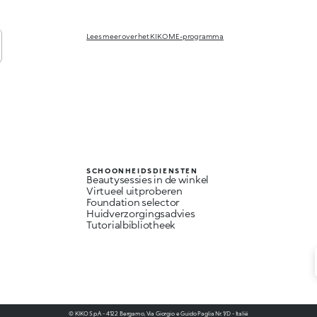
Lees meer over het KIKO ME-programma
SCHOONHEIDSDIENSTEN
Beautysessies in de winkel
Virtueel uitproberen
Foundation selector
Huidverzorgingsadvies
Tutorialbibliotheek
© KIKO S.p.A. - 4122 Bergamo, Via Giorgio e Guido Paglia Nr. 1/D - Italië