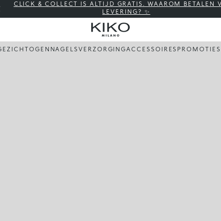
CLICK & COLLECT IS ALTIJD GRATIS. WAAROM BETALEN
LEVERING? ✨
GEZICHT
OGEN
NAGELS
VERZORGING
ACCESSOIRES
PROMOTIES