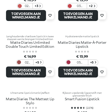
02
+3
03
+2
Brick
Dazzling
TOEVOEGEN AAN
TOEVOEGEN AAN
The
Coral
WINKELMANDJE
WINKELMANDJE
Rules
Langhoudende vloeibare lipstick in twee
Hydraterende matte lipstick
stappen aan te brengen limited edition
Matte Diaries Unlimited
Matte Diaries Matte-À-Porter
Double Touch Limited Edition
Lipstick
€ 16,99
€ 15,99
02
+5
05
+5
Secret
Uptown
TOEVOEGEN AAN
TOEVOEGEN AAN
Note
Burgundy
WINKELMANDJE
WINKELMANDJE
Pink
Ultramatte lipstick met krijteffect
Rijke en voedende lippenstift met
glanzende finish
Matte Diaries The Mattest Lip
Smart Fusion Lipstick
Stylo
(
2276
)