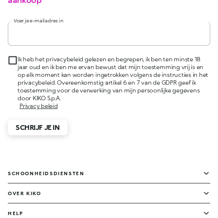
Voer je e-mailadres in
Ik heb het privacybeleid gelezen en begrepen, ik ben ten minste 18
jaar oud en ik ben me ervan bewust dat mijn toestemming vrij is en
op elk moment kan worden ingetrokken volgens de instructies in het
privacybeleid. Overeenkomstig artikel 6 en 7 van de GDPR geef ik
toestemming voor de verwerking van mijn persoonlijke gegevens
door KIKO S.p.A.
Privacy beleid
SCHRIJF JE IN
SCHOONHEIDSDIENSTEN
OVER KIKO
HELP