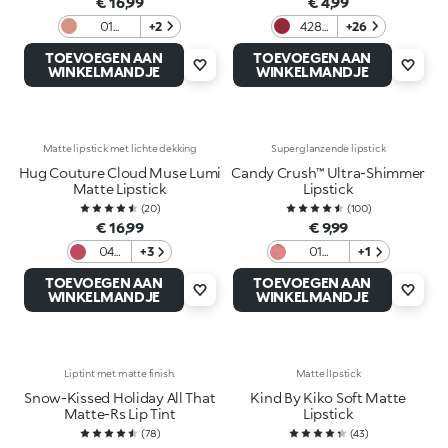
€ 16,99
€ 4,99
01
+2
428
+26
Madison
Grape
TOEVOEGEN AAN
TOEVOEGEN AAN
Ave
WINKELMANDJE
WINKELMANDJE
Nude
Matte lipstick met lichte dekking
Superglanzende lipstick
Hug Couture Cloud Muse Lumi
Candy Crush™ Ultra-Shimmer
Matte Lipstick
Lipstick
(
20
)
(
100
)
€ 16,99
€ 9,99
04
+3
01
+1
Red
Caramel
TOEVOEGEN AAN
TOEVOEGEN AAN
Ritual
Carousel
WINKELMANDJE
WINKELMANDJE
Liptint met matte finish.
Matte lIpstick
Snow-Kissed Holiday All That
Kind By Kiko Soft Matte
Matte-Rs Lip Tint
Lipstick
(
78
)
(
43
)