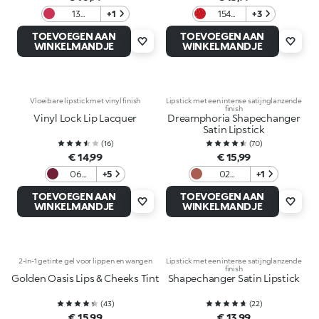
13
+1
154
+3
Magenta
Alluring
TOEVOEGEN AAN
TOEVOEGEN AAN
Game
WINKELMANDJE
WINKELMANDJE
Vloeibare lipstick met vinyl finish
Lipstick met een intense satijnglanzende
finish
Vinyl Lock Lip Lacquer
Dreamphoria Shapechanger
Satin Lipstick
(
16
)
(
70
)
€ 14,99
€ 15,99
06
+5
02
+1
Berry
Charmed
TOEVOEGEN AAN
TOEVOEGEN AAN
Crush
Rose
WINKELMANDJE
WINKELMANDJE
2-In-1 getinte gel voor lippen en wangen
Lipstick met een intense satijnglanzende
finish
Golden Oasis Lips & Cheeks Tint
Shapechanger Satin Lipstick
(
43
)
(
22
)
€ 15,99
€ 13,99