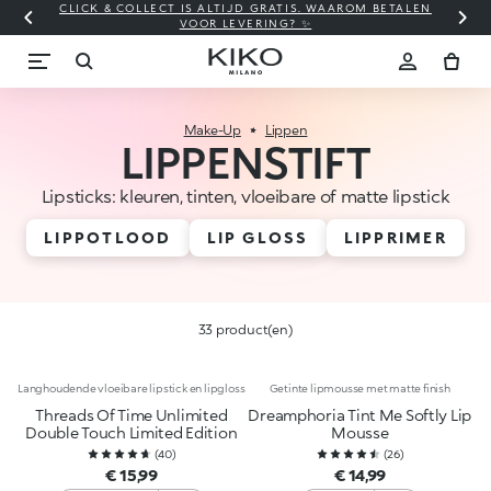
CLICK & COLLECT IS ALTIJD GRATIS. WAAROM BETALEN
WI
VOOR LEVERING? ✨
Make-Up
Lippen
LIPPENSTIFT
Lipsticks: kleuren, tinten, vloeibare of matte lipstick
LIPPOTLOOD
LIP GLOSS
LIPPRIMER
33 product(en)
Langhoudende vloeibare lipstick en lipgloss
Getinte lipmousse met matte finish
Threads Of Time Unlimited
Dreamphoria Tint Me Softly Lip
Double Touch Limited Edition
Mousse
(
40
)
(
26
)
€ 15,99
€ 14,99