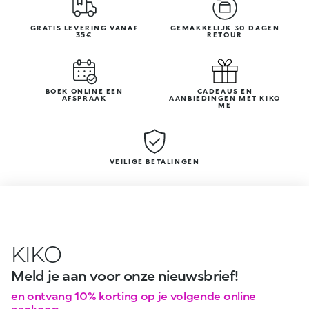
GRATIS LEVERING VANAF
GEMAKKELIJK 30 DAGEN
35€
RETOUR
BOEK ONLINE EEN
CADEAUS EN
AFSPRAAK
AANBIEDINGEN MET KIKO
ME
VEILIGE BETALINGEN
KIKO
Meld je aan voor onze nieuwsbrief!
en ontvang 10% korting op je volgende online
aankoop