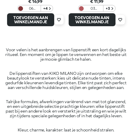
€ 16,99
€ 11,99
06
+4
03
+3
Plummy
Mauve
TOEVOEGEN AAN
TOEVOEGEN AAN
Treat
Harmony
WINKELMANDJE
WINKELMANDJE
Voor velen is het aanbrengen van lippenstift een kort dagelijks
ritueel. Een moment om je lippen te verwennen en het beste uit
De lippenstiften van KIKO MILANO zijn ontworpen om elke
beautylook te versterken: kies uit delicate nude tinten, intens
gedurfde kleurenen levendige tinten. Elke tint past zich perfect
Talrijke formules, afwerkingen variërend van mat tot glanzend,
en een uitgebreide selectie prachtige kleuren: elke lippenstift
past bij een andere look en versterkt je uitstraling en wie je wilt
Kleur, charme, karakter: laat je schoonheid stralen.