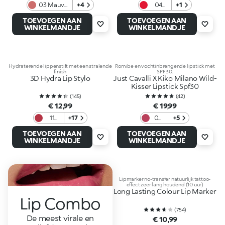
03 Mauve
+4
04
+1
Statement
Red
TOEVOEGEN AAN
TOEVOEGEN AAN
Desire
WINKELMANDJE
WINKELMANDJE
Hydraterende lippenstift met een stralende
Romibe en vochtinbrengende lipstick met
finish
SPF 30.
3D Hydra Lip Stylo
Just Cavalli X Kiko Milano Wild-
Kisser Lipstick Spf30
(
145
)
(
42
)
€ 12,99
€ 19,99
11
+17
06
+5
Taste
Stay
TOEVOEGEN AAN
TOEVOEGEN AAN
Me
Wild
WINKELMANDJE
WINKELMANDJE
Lipmarker no-transfer natuurlijk tattoo-
effect zeer lang houdend (10 uur)
Long Lasting Colour Lip Marker
Lip Combo
(
754
)
De meest virale en
€ 10,99