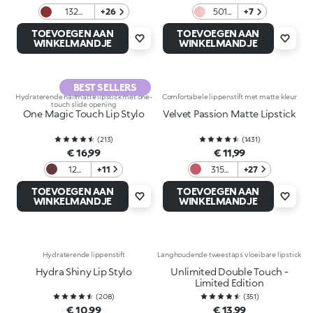
132
+26
501
+7
Crimson
Starry
TOEVOEGEN AAN
TOEVOEGEN AAN
Rose
WINKELMANDJE
WINKELMANDJE
BEST SELLERS
Hydraterende halfmatte lipstick met one-
Comfortabele lippenstift met matte kleur
touch slide opening
One Magic Touch Lip Stylo
Velvet Passion Matte Lipstick
(
213
)
(
1431
)
€ 16,99
€ 11,99
12
+11
315
+27
Under
Mauve
TOEVOEGEN AAN
TOEVOEGEN AAN
my
WINKELMANDJE
WINKELMANDJE
spell
Hydraterende lippenstift
Langhoudende tweestaps vloeibare lipstick
Hydra Shiny Lip Stylo
Unlimited Double Touch -
Limited Edition
(
208
)
(
351
)
€ 10,99
€ 13,99