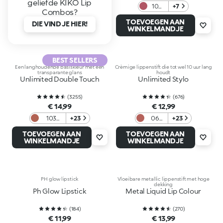
geliefde KIKO Lip
107
+7
Combos?
Plum
TOEVOEGEN AAN
DIE VIND JE HIER!
WINKELMANDJE
BEST SELLERS
Een langhoudende basiskleur met een
Crèmige lippenstift die tot wel 10 uur lang
transparante glans
houdt
Unlimited Double Touch
Unlimited Stylo
(
3255
)
(
676
)
€ 14,99
€ 12,99
103
+23
06
+23
Natural
Warm
TOEVOEGEN AAN
TOEVOEGEN AAN
Rose
Rose
WINKELMANDJE
WINKELMANDJE
PH glow lipstick
Vloeibare metallic lippenstift met hoge
dekking
Ph Glow Lipstick
Metal Liquid Lip Colour
(
184
)
(
270
)
€ 11,99
€ 13,99