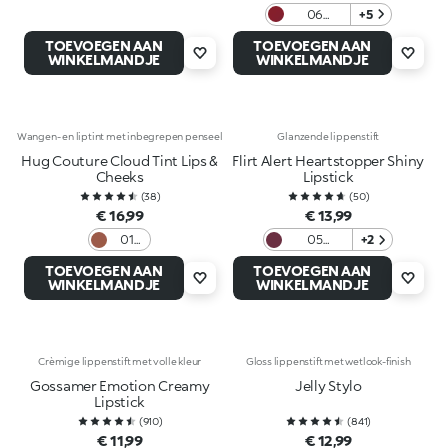
06
+5
Bordeaux
TOEVOEGEN AAN
TOEVOEGEN AAN
WINKELMANDJE
WINKELMANDJE
Wangen- en liptint met inbegrepen penseel
Glanzende lippenstift
Hug Couture Cloud Tint Lips &
Flirt Alert Heartstopper Shiny
Cheeks
Lipstick
(
38
)
(
50
)
€ 16,99
€ 13,99
01
05
+2
Fluffy
Burgundy
TOEVOEGEN AAN
TOEVOEGEN AAN
Flush
Babe
WINKELMANDJE
WINKELMANDJE
Crèmige lippenstift met volle kleur
Gloss lippenstift met wetlook-finish
Gossamer Emotion Creamy
Jelly Stylo
Lipstick
(
910
)
(
841
)
€ 11,99
€ 12,99