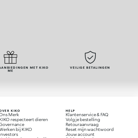
AANBIEDINGEN MET KIKO
VEILIGE BETALINGEN
ME
OVER KIKO
HELP
Ons Merk
Klantenservice & FAQ
KIKO respecteert dieren
Volg je bestelling
Governance
Retouraanvraag
Werken bij KIKO
Reset mijn wachtwoord
Investors
Jouw account