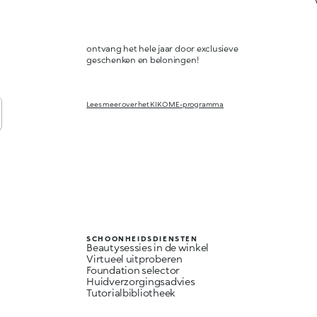
ontvang het hele jaar door exclusieve
geschenken en beloningen!
Lees meer over het KIKO ME-programma
SCHOONHEIDSDIENSTEN
Beautysessies in de winkel
Virtueel uitproberen
Foundation selector
Huidverzorgingsadvies
Tutorialbibliotheek