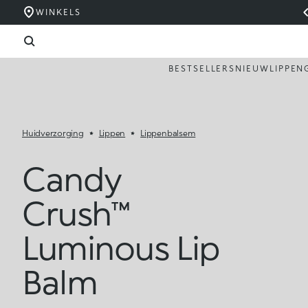
WINKELS
BESTSELLERS
NIEUW
LIPPEN
Huidverzorging
Lippen
Lippenbalsem
Candy
Crush™
Luminous Lip
Balm