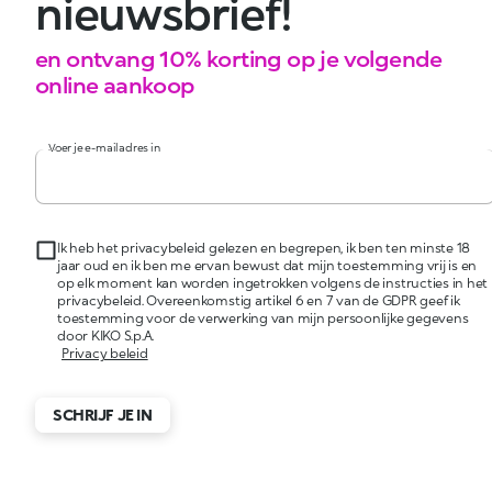
nieuwsbrief!
en ontvang 10% korting op je volgende
online aankoop
Voer je e-mailadres in
Ik heb het privacybeleid gelezen en begrepen, ik ben ten minste 18
jaar oud en ik ben me ervan bewust dat mijn toestemming vrij is en
op elk moment kan worden ingetrokken volgens de instructies in het
privacybeleid. Overeenkomstig artikel 6 en 7 van de GDPR geef ik
toestemming voor de verwerking van mijn persoonlijke gegevens
door KIKO S.p.A.
Privacy beleid
SCHRIJF JE IN