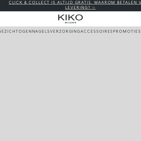
CLICK & COLLECT IS ALTIJD GRATIS. WAAROM BETALEN
LEVERING? ✨
GEZICHT
OGEN
NAGELS
VERZORGING
ACCESSOIRES
PROMOTIES