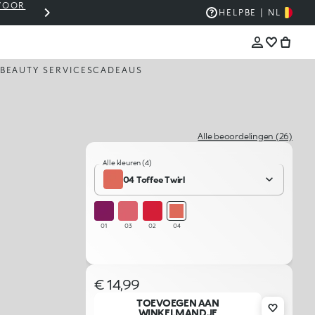
 VOOR
WINKELMANDJE OP €30? VERZENDING IS GRAT
HELP
BE | NL
BEAUTY SERVICES
CADEAUS
Alle beoordelingen (26)
Alle kleuren (4)
04 Toffee Twirl
01
03
02
04
€ 14,99
TOEVOEGEN AAN
WINKELMANDJE