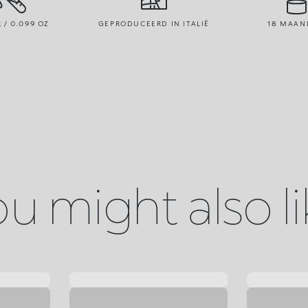
R / 0.099 OZ
GEPRODUCEERD IN ITALIË
18 MAAN
u might also l