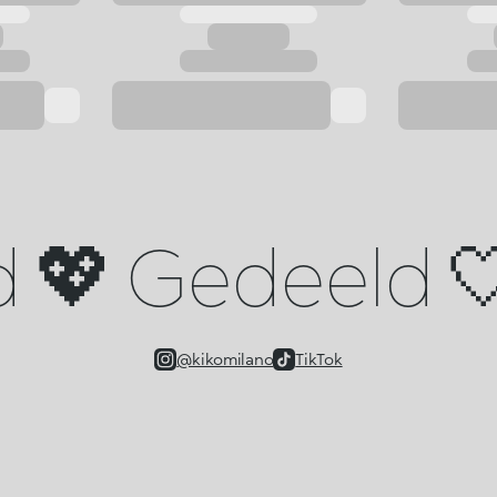
d 💖 Gedeeld 🤍
@kikomilano
TikTok