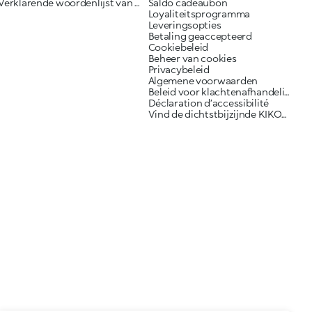
Verklarende woordenlijst van ingrediënten
Saldo cadeaubon
Loyaliteitsprogramma
Leveringsopties
Betaling geaccepteerd
Cookiebeleid
Beheer van cookies
Privacybeleid
Algemene voorwaarden
Beleid voor klachtenafhandeling
Déclaration d’accessibilité
Vind de dichtstbijzijnde KIKO-winkel