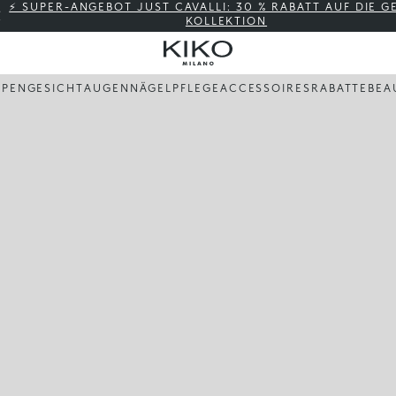
⚡ SUPER-ANGEBOT JUST CAVALLI: 30 % RABATT AUF DIE 
KOLLEKTION
PPEN
GESICHT
AUGEN
NÄGEL
PFLEGE
ACCESSOIRES
RABATTE
BEA