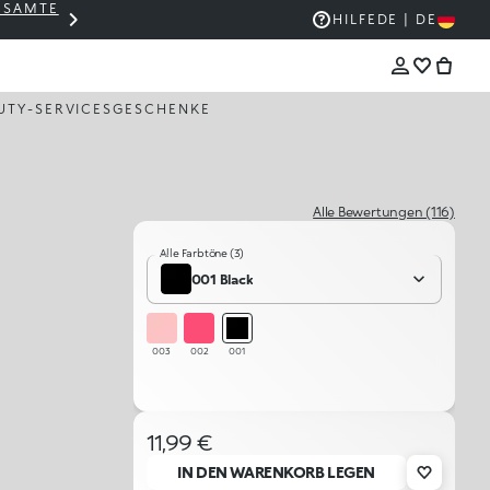
GESAMTE
THE KIKO SALE: BIS ZU -50 %
HILFE
DE | DE
UTY-SERVICES
GESCHENKE
Alle Bewertungen (116)
Alle Farbtöne (3)
001 Black
003
002
001
11,99 €
IN DEN WARENKORB LEGEN