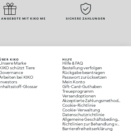
 ANGEBOTE MIT KIKO ME
SICHERE ZAHLUNGEN
ÜBER KIKO
HILFE
Unsere Marke
Hilfe & FAQ
KIKO schützt Tiere
Bestellung verfolgen
Governance
Rückgabe beantragen
Arbeiten bei KIKO
Passwort zurücksetzen
Investors
Mein Konto
Inhaltsstoff-Glossar
Gift-Card-Guthaben
Treueprogramm
Versandoptionen
Akzeptierte Zahlungsmethoden
Cookie-Richtlinie
Cookie-Verwaltung
Datenschutzrichtlinie
Allgemeine Geschäftsbedingungen
Richtlinien zur Behandlung von Reklamationen
Barrierefreiheitserklärung