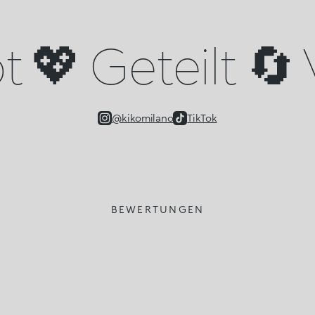
 💖 Geteilt 🔄 
@kikomilano
TikTok
BEWERTUNGEN