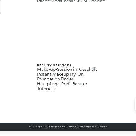
Erfahren Sie mehr über das KIKO ME-Programm
,
BEAUTY SERVICES
Make-up-Session im Geschäft
Instant Makeup Try-On
Foundation Finder
Hautpflege-Profi-Berater
Tutorials
© KIKO S.p.A. - 4122 Bergamo, Via Giorgio e Guido Paglia Nr. 1/D - Italien