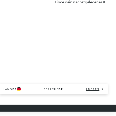
Finde dein nächstgelegenes KIKO Geschäft
LAND
DE
SPRACHE
DE
ÄNDERN