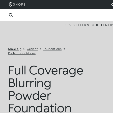
SHOPS
BESTSELLER
NEUHEITEN
LI
Make-Up
Gesicht
Foundations
Puder Foundations
Full Coverage
Blurring
Powder
Foundation