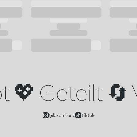
 💖 Geteilt 🔄 
@kikomilano
TikTok