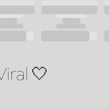
Viral 🤍