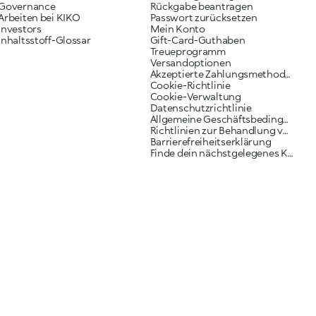
Governance
Rückgabe beantragen
Arbeiten bei KIKO
Passwort zurücksetzen
Investors
Mein Konto
Inhaltsstoff-Glossar
Gift-Card-Guthaben
Treueprogramm
Versandoptionen
Akzeptierte Zahlungsmethoden
Cookie-Richtlinie
Cookie-Verwaltung
Datenschutzrichtlinie
Allgemeine Geschäftsbedingungen
Richtlinien zur Behandlung von Reklamationen
Barrierefreiheitserklärung
Finde dein nächstgelegenes KIKO Geschäft