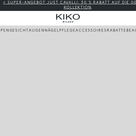
⚡ SUPER-ANGEBOT JUST CAVALLI: 30 % RABATT AUF DIE 
KOLLEKTION
PPEN
GESICHT
AUGEN
NÄGEL
PFLEGE
ACCESSOIRES
RABATTE
BEA