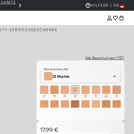
GESAMTE
THE KIKO SALE: BIS ZU -50 %
HILFE
DE | DE
UTY-SERVICES
GESCHENKE
Alle Bewertungen (137)
Alle Farbtöne (18)
22 Marble
27
70
25
22
35
10
62
72
65
67
50
80
60
30
75
75
40
20
17,99 €