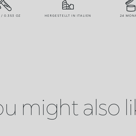
 / 0.353 OZ
HERGESTELLT IN ITALIEN
24 MON
u might also l