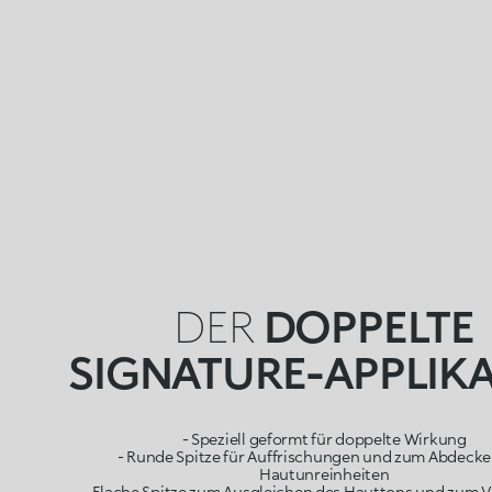
DER
DOPPELTE
SIGNATURE-APPLIK
- Speziell geformt für doppelte Wirkung
- Runde Spitze für Auffrischungen und zum Abdeck
Hautunreinheiten
- Flache Spitze zum Ausgleichen des Hauttons und zum 