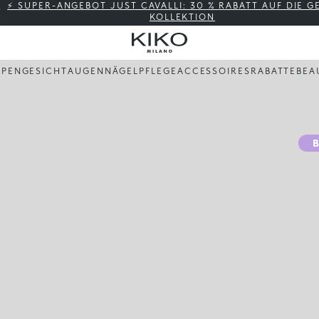
⚡ SUPER-ANGEBOT JUST CAVALLI: 30 % RABATT AUF DIE 
KOLLEKTION
PPEN
GESICHT
AUGEN
NÄGEL
PFLEGE
ACCESSOIRES
RABATTE
BEA
B