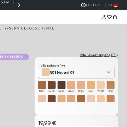
GESAMTE
THE KIKO SALE: BIS ZU -50 %
HILFE
DE | DE
UTY-SERVICES
GESCHENKE
Alle Bewertungen (1131)
EST SELLERS
Alle Farbtöne (49)
N01 Neutral 01
N120
N200
N250
WB60
NG60
N60
WR01
NR95
CR05
R180
WB40
N80
N125
WR15
N10
NG110
N110
NG30
NR10
R60
N95
N40
WB80
WR30
19,99 €