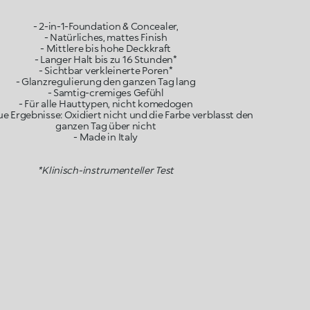
- 2-in-1-Foundation & Concealer,
- Natürliches, mattes Finish
- Mittlere bis hohe Deckkraft
- Langer Halt bis zu 16 Stunden*
- Sichtbar verkleinerte Poren*
- Glanzregulierung den ganzen Tag lang
- Samtig-cremiges Gefühl
- Für alle Hauttypen, nicht komedogen
ue Ergebnisse: Oxidiert nicht und die Farbe verblasst den
ganzen Tag über nicht
- Made in Italy
*Klinisch-instrumenteller Test