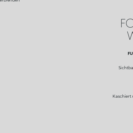
F
W
FU
Sichtba
Kaschiert 