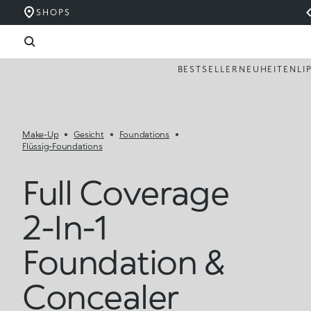
SHOPS
BESTSELLER
NEUHEITEN
LI
Make-Up
Gesicht
Foundations
Flüssig-Foundations
Full Coverage
2-In-1
Foundation &
Concealer