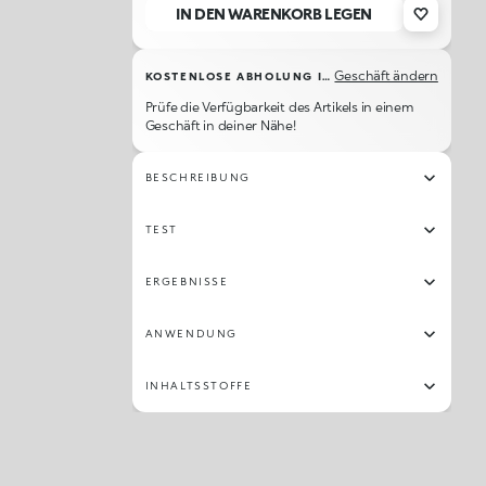
IN DEN WARENKORB LEGEN
WB120
O50
N25
N35
N37
N15
WB110
N170
Geschäft ändern
KOSTENLOSE ABHOLUNG IM GESCHÄFT
WR10
NG95
WB55
N65
NG100
NG50
G95
WB25
Prüfe die Verfügbarkeit des Artikels in einem
Geschäft in deiner Nähe!
WB15
WB105
NR0
N01
WB30
WR50
O105
CR20
BESCHREIBUNG
N145
TEST
ERGEBNISSE
ANWENDUNG
INHALTSSTOFFE