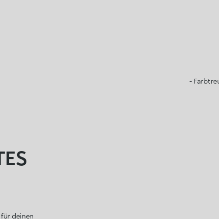
- Farbtre
TES
 für deinen