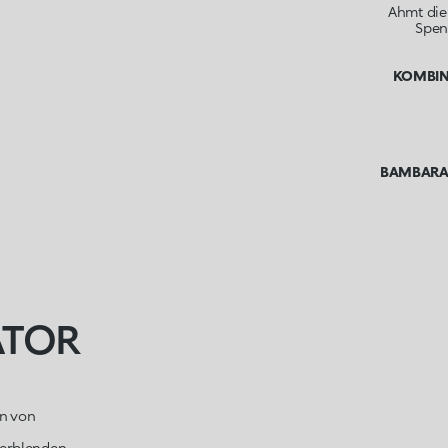
Ahmt die
Spen
KOMBINI
BAMBARA-
ATOR
en von
Verblenden