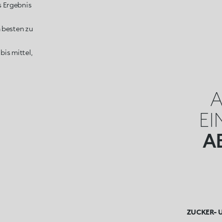
s Ergebnis
 besten zu
bis mittel,
A
EI
A
ZUCKER- 