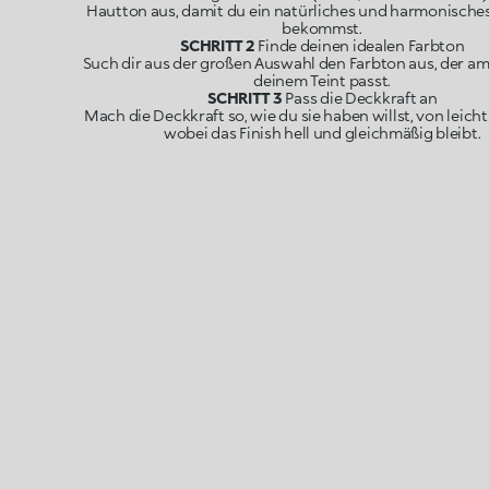
Hautton aus, damit du ein natürliches und harmonische
bekommst.
SCHRITT 2
Finde deinen idealen Farbton
Such dir aus der großen Auswahl den Farbton aus, der am
deinem Teint passt.
SCHRITT 3
Pass die Deckkraft an
Mach die Deckkraft so, wie du sie haben willst, von leicht 
wobei das Finish hell und gleichmäßig bleibt.