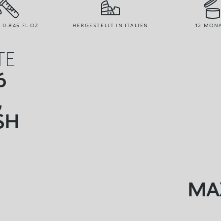
/ 0.845 FL.OZ
HERGESTELLT IN ITALIEN
12 MON
TE
6
,
SH
MA