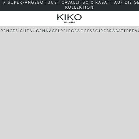
⚡ SUPER-ANGEBOT JUST CAVALLI: 30 % RABATT AUF DIE 
KOLLEKTION
PPEN
GESICHT
AUGEN
NÄGEL
PFLEGE
ACCESSOIRES
RABATTE
BEA