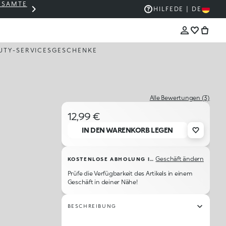
GESAMTE
THE KIKO SALE: BIS ZU -50 %
HILFE
DE | DE
UTY-SERVICES
GESCHENKE
Alle Bewertungen (3)
12,99 €
IN DEN WARENKORB LEGEN
Geschäft ändern
KOSTENLOSE ABHOLUNG IM GESCHÄFT
Prüfe die Verfügbarkeit des Artikels in einem
Geschäft in deiner Nähe!
BESCHREIBUNG