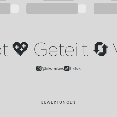
 💖 Geteilt 🔄 
@kikomilano
TikTok
BEWERTUNGEN