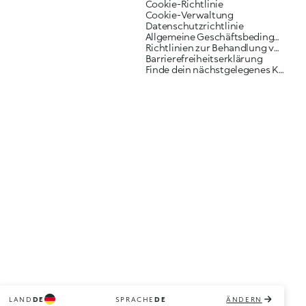
Cookie-Richtlinie
Cookie-Verwaltung
Datenschutzrichtlinie
Allgemeine Geschäftsbedingungen
Richtlinien zur Behandlung von Reklamationen
Barrierefreiheitserklärung
Finde dein nächstgelegenes KIKO Geschäft
LAND
DE
SPRACHE
DE
ÄNDERN