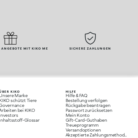
 ANGEBOTE MIT KIKO ME
SICHERE ZAHLUNGEN
ÜBER KIKO
HILFE
Unsere Marke
Hilfe & FAQ
KIKO schützt Tiere
Bestellung verfolgen
Governance
Rückgabe beantragen
Arbeiten bei KIKO
Passwort zurücksetzen
Investors
Mein Konto
Inhaltsstoff-Glossar
Gift-Card-Guthaben
Treueprogramm
Versandoptionen
Akzeptierte Zahlungsmethoden