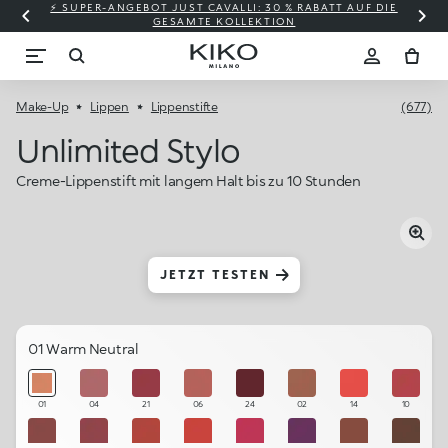
⚡ SUPER-ANGEBOT JUST CAVALLI: 30 % RABATT AUF DIE
GESAMTE KOLLEKTION
Make-Up
Lippen
Lippenstifte
(677)
Unlimited Stylo
Creme-Lippenstift mit langem Halt bis zu 10 Stunden
JETZT TESTEN
01 Warm Neutral
01
04
21
06
24
02
14
10