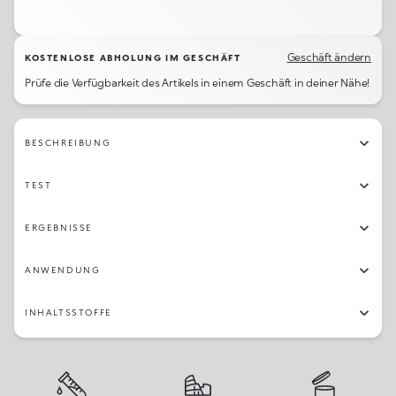
09
11
19
16
13
23
07
08
17
18
12
03
22
20
15
05
Geschäft ändern
KOSTENLOSE ABHOLUNG IM GESCHÄFT
Prüfe die Verfügbarkeit des Artikels in einem Geschäft in deiner Nähe!
BESCHREIBUNG
TEST
ERGEBNISSE
ANWENDUNG
INHALTSSTOFFE