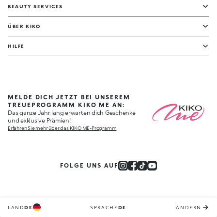
BEAUTY SERVICES
ÜBER KIKO
HILFE
MELDE DICH JETZT BEI UNSEREM
TREUEPROGRAMM KIKO ME AN:
Das ganze Jahr lang erwarten dich Geschenke
und exklusive Prämien!
Erfahren Sie mehr über das KIKO ME-Programm
FOLGE UNS AUF
LAND
DE
SPRACHE
DE
ÄNDERN