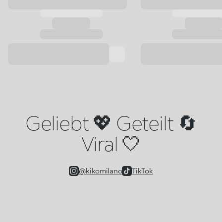
Geliebt 💖 Geteilt 🔄
Viral 🤍
@kikomilano
TikTok