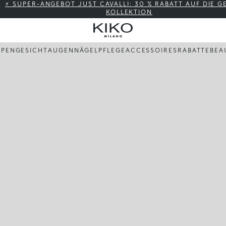
⚡ SUPER-ANGEBOT JUST CAVALLI: 30 % RABATT AUF DIE 
KOLLEKTION
PPEN
GESICHT
AUGEN
NÄGEL
PFLEGE
ACCESSOIRES
RABATTE
BEA