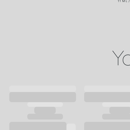
11 ML 
Yo