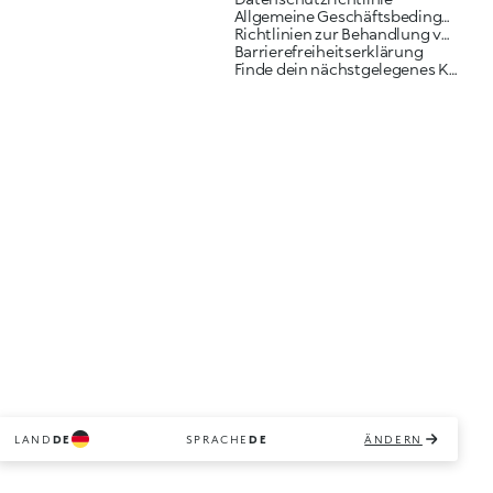
Allgemeine Geschäftsbedingungen
Richtlinien zur Behandlung von Reklamationen
Barrierefreiheitserklärung
Finde dein nächstgelegenes KIKO Geschäft
LAND
DE
SPRACHE
DE
ÄNDERN