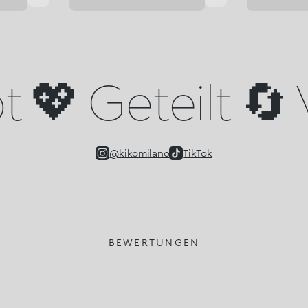
 💖 Geteilt 🔄 
@kikomilano
TikTok
BEWERTUNGEN