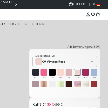
GESAMTE
THE KIKO SALE: BIS ZU -50 %
HILFE
DE | DE
UTY-SERVICES
GESCHENKE
Alle Bewertungen (699)
Alle Farbtöne (51)
09 Vintage Rose
242
248
30
06
11
09
235
246
12
15
02
239
234
238
230
249
28
236
247
241
18
04
13
05
3,49 €
-30 %
4,99 €