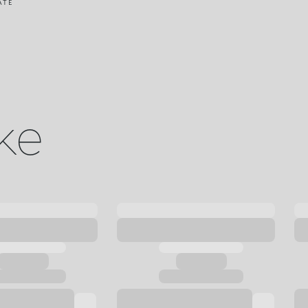
ATE
ike