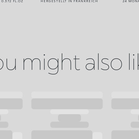
/ 0.372 FL.OZ
HERGESTELLT IN FRANKREICH
24 MON
u might also l