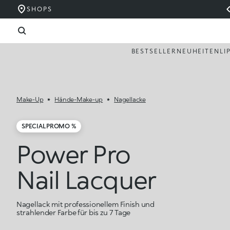
SHOPS
BESTSELLER
NEUHEITEN
LI
Make-Up
Hände-Make-up
Nagellacke
SPECIAL PROMO %
Power Pro
Nail Lacquer
Nagellack mit professionellem Finish und
strahlender Farbe für bis zu 7 Tage