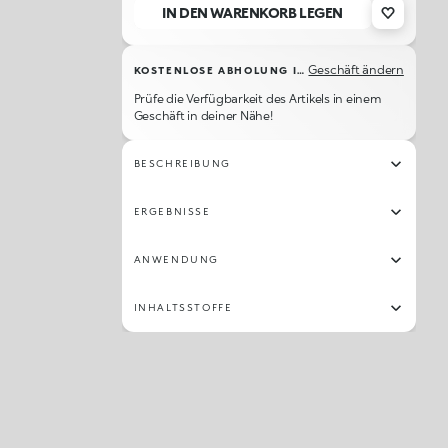
IN DEN WARENKORB LEGEN
19
21
25
03
20
243
08
240
Geschäft ändern
KOSTENLOSE ABHOLUNG IM GESCHÄFT
251
14
24
26
10
232
233
245
Prüfe die Verfügbarkeit des Artikels in einem
Geschäft in deiner Nähe!
237
29
231
01
16
27
250
04
BESCHREIBUNG
23
244
22
ERGEBNISSE
ANWENDUNG
INHALTSSTOFFE