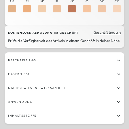
R10
2N
N4.5
R2
N9.5
G5
G4.5
G9.5
N8
R6.5
G1.5
N5
N10
G2
R3
R1
N8.5
G4
G8
G7.5
G6
G3
G5.5
N1
Geschäft ändern
KOSTENLOSE ABHOLUNG IM GESCHÄFT
Prüfe die Verfügbarkeit des Artikels in einem Geschäft in deiner Nähe!
G6.5
R8
BESCHREIBUNG
ERGEBNISSE
NACHGEWIESENE WIRKSAMKEIT
ANWENDUNG
INHALTSSTOFFE