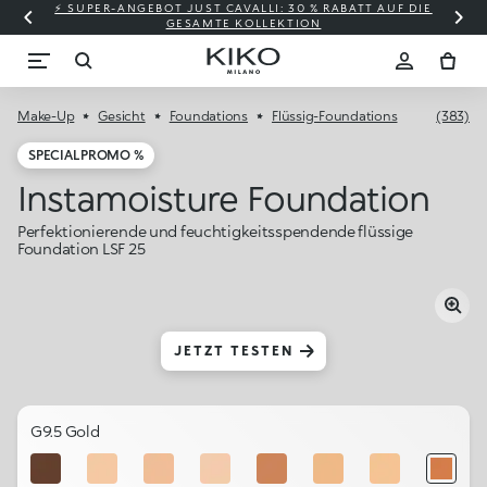
⚡ SUPER-ANGEBOT JUST CAVALLI: 30 % RABATT AUF DIE
GESAMTE KOLLEKTION
Make-Up
Gesicht
Foundations
Flüssig-Foundations
(383)
SPECIAL PROMO %
Instamoisture Foundation
Perfektionierende und feuchtigkeitsspendende flüssige
Foundation LSF 25
JETZT TESTEN
G9.5 Gold