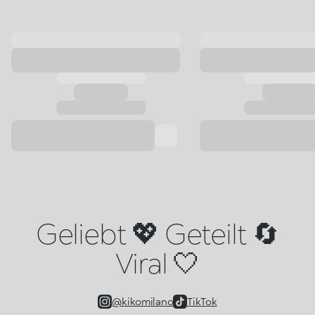
Geliebt 💖 Geteilt 🔄
Viral 🤍
@kikomilano
TikTok